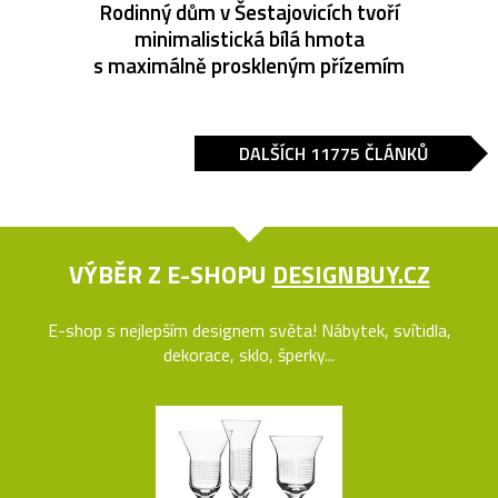
Rodinný dům v Šestajovicích tvoří
minimalistická bílá hmota
s maximálně proskleným přízemím
DALŠÍCH 11775 ČLÁNKŮ
VÝBĚR Z E-SHOPU
DESIGNBUY.CZ
E-shop s nejlepším designem světa! Nábytek, svítidla,
dekorace, sklo, šperky...