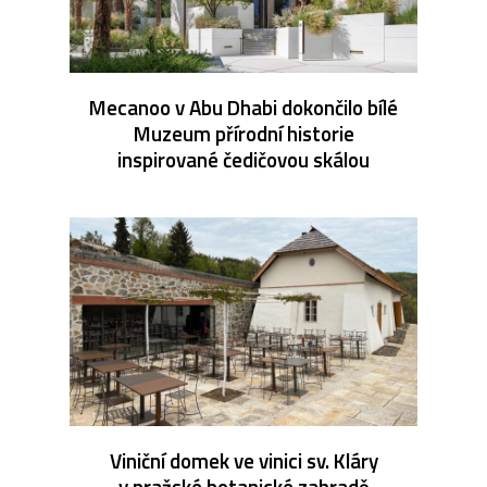
Mecanoo v Abu Dhabi dokončilo bílé
Muzeum přírodní historie
inspirované čedičovou skálou
Viniční domek ve vinici sv. Kláry
v pražské botanické zahradě