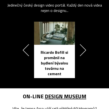
Jedinečný český design video portál. Každý den nová videa
nejen o designu...
Ricardo Bofill si
Přichází ten
proměnil na
propracovan
bydlení bývalou
elektronic
továrnu na
zápisník
cement
reMarkable
ON-LINE
DESIGN MUSEUM
Víte, že lampa Arco váží celá přibližně 60 kilogramů?