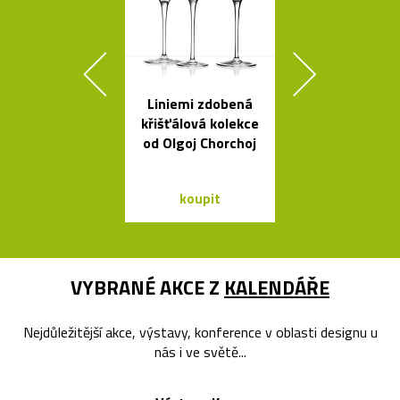
Liniemi zdobená
Svítící mrak 
křišťálová kolekce
XL od Fran
od Olgoj Chorchoj
Gehryho
koupit
koupit
VYBRANÉ AKCE Z
KALENDÁŘE
Nejdůležitější akce, výstavy, konference v oblasti designu u
nás i ve světě...