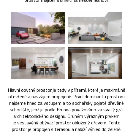
prostor majiteli a umělci Jamesovi Jeanovi.
Hlavní obytný prostor je tedy v přízemí, které je maximálně
otevřené a navzájem propojené. První dominantu prostoru
najdeme hned za vstupem a to sochařsky pojaté dřevěné
schodiště, jenž je podle Brunna považováno za svatý grál
architektonického designu. Druhým výrazným prvkem
je vestavěný obývací prostor obložený dřevem. Tento
prostor je propojen s terasou a nabízí výhled do zeleně.