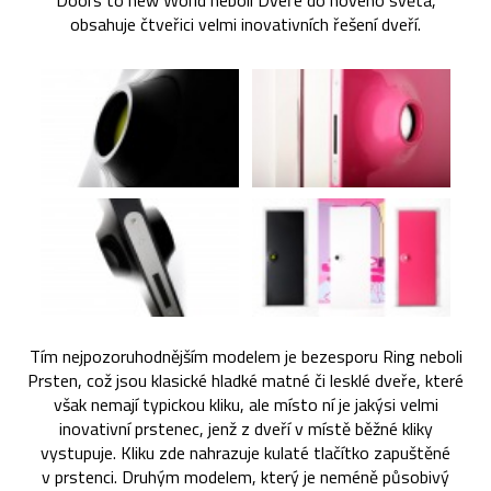
Doors to new World neboli Dveře do nového světa,
obsahuje čtveřici velmi inovativních řešení dveří.
Tím nejpozoruhodnějším modelem je bezesporu Ring neboli
Prsten, což jsou klasické hladké matné či lesklé dveře, které
však nemají typickou kliku, ale místo ní je jakýsi velmi
inovativní prstenec, jenž z dveří v místě běžné kliky
vystupuje. Kliku zde nahrazuje kulaté tlačítko zapuštěné
v prstenci. Druhým modelem, který je neméně působivý