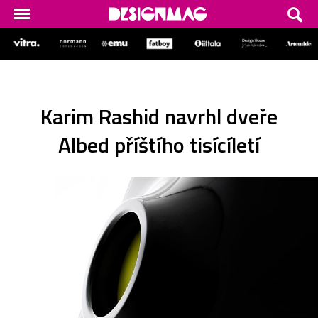
Karim Rashid navrhl dveře
Albed příštího tisícíletí