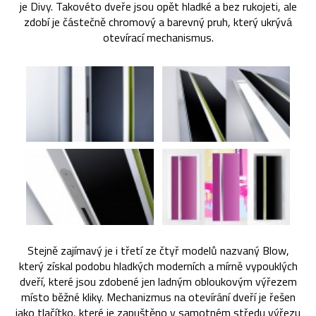
je Divy. Takovéto dveře jsou opět hladké a bez rukojeti, ale
zdobí je částečně chromový a barevný pruh, který ukrývá
otevírací mechanismus.
Stejně zajímavý je i třetí ze čtyř modelů nazvaný Blow,
který získal podobu hladkých moderních a mírně vypouklých
dveří, které jsou zdobené jen ladným obloukovým výřezem
místo běžné kliky. Mechanizmus na otevírání dveří je řešen
jako tlačítko, které je zapuštěno v samotném středu výřezu