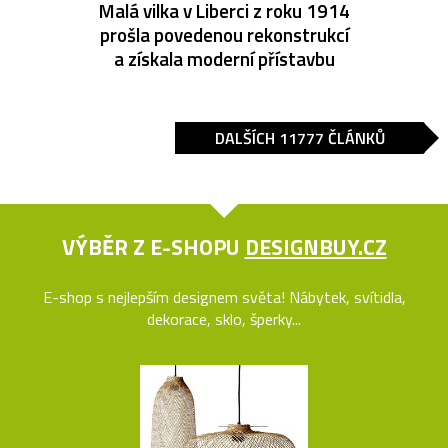
Malá vilka v Liberci z roku 1914
prošla povedenou rekonstrukcí
a získala moderní přístavbu
DALŠÍCH 11777 ČLÁNKŮ
VÝBĚR Z E-SHOPU
DESIGNBUY.CZ
E-shop s nejlepším designem světa! Nábytek, svítidla,
dekorace, sklo, šperky...