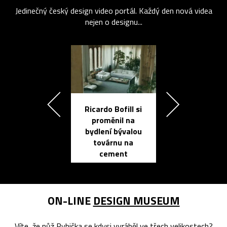
Jedinečný český design video portál. Každý den nová videa
nejen o designu...
Ricardo Bofill si
Přichází ten
proměnil na
propracovan
bydlení bývalou
elektronic
továrnu na
zápisník
cement
reMarkable
ON-LINE
DESIGN MUSEUM
Víte, že nůž Rybička se kdysi vyráběl ve třech velikostech?