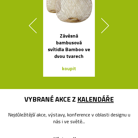
Závěsná
Výkonné cy
bambusová
svítilny o
svítidla Bamboo ve
Bookma
dvou tvarech
koupit
koupit
VYBRANÉ AKCE Z
KALENDÁŘE
Nejdůležitější akce, výstavy, konference v oblasti designu u
nás i ve světě...