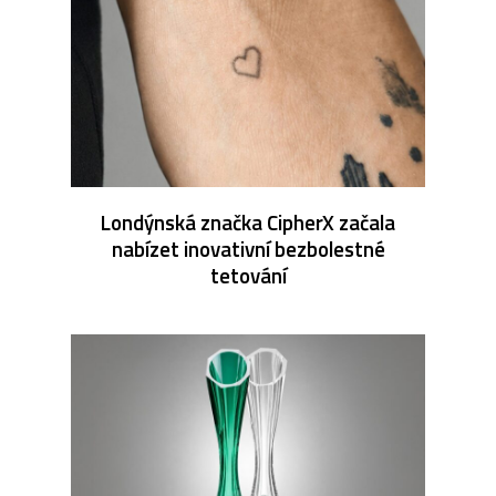
Londýnská značka CipherX začala
nabízet inovativní bezbolestné
tetování