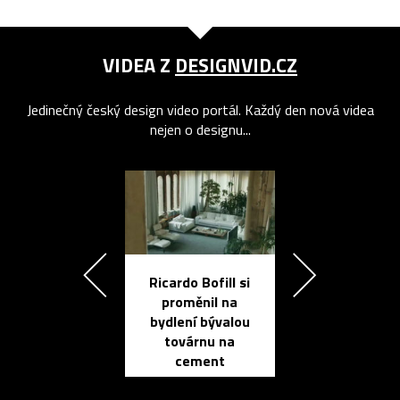
VIDEA Z
DESIGNVID.CZ
Jedinečný český design video portál. Každý den nová videa
nejen o designu...
Ricardo Bofill si
Přichází ten
proměnil na
propracovan
bydlení bývalou
elektronic
továrnu na
zápisník
cement
reMarkable