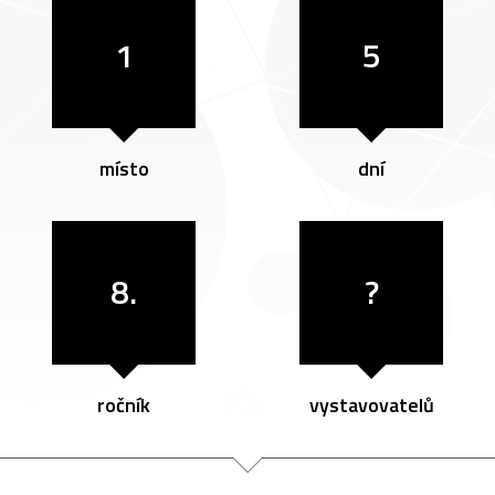
1
5
místo
dní
8.
?
ročník
vystavovatelů