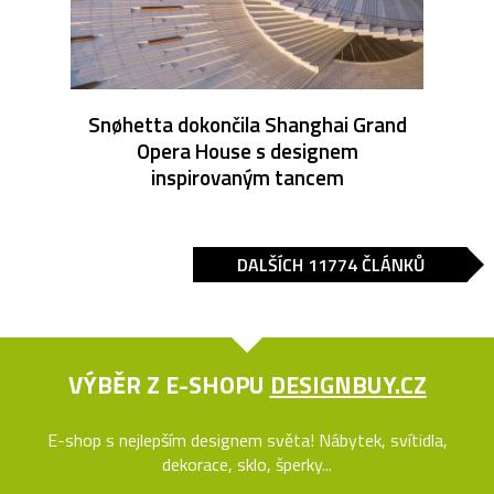
Snøhetta dokončila Shanghai Grand
Opera House s designem
inspirovaným tancem
DALŠÍCH 11774 ČLÁNKŮ
VÝBĚR Z E-SHOPU
DESIGNBUY.CZ
E-shop s nejlepším designem světa! Nábytek, svítidla,
dekorace, sklo, šperky...