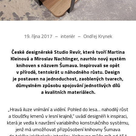
19. října 2017
interiér
Ondřej Krynek
České designérské Studio Revír, které tvoří Martina
Kleinová a Miroslav Nachlinger, navrhlo nový systém
knihoven s názvem Šumava. Inspirovali se opět
v přírodě, tentokrát u náhodného růstu. Design
je postaven na jednoduchost, zaoblených tvarech,
důmyslném způsobu spojování jednotlivých dílů
a kvalitních materiálech.
„Hravá iluze vnímání a vidění. Pohled do lesa… nahodilý růst
a tloušťky kmenů v lesní krajině,“ uvádí designéři k inspiraci,
která je vedla k navržení variabilního konstrukčního systému,
jenž má umožňovat přizpůsobení knihovny Šumava