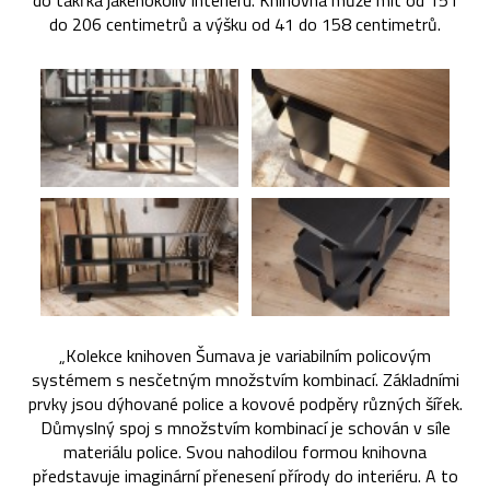
do takřka jakéhokoliv interiéru. Knihovna může mít od 151
do 206 centimetrů a výšku od 41 do 158 centimetrů.
„Kolekce knihoven Šumava je variabilním policovým
systémem s nesčetným množstvím kombinací. Základními
prvky jsou dýhované police a kovové podpěry různých šířek.
Důmyslný spoj s množstvím kombinací je schován v síle
materiálu police. Svou nahodilou formou knihovna
představuje imaginární přenesení přírody do interiéru. A to