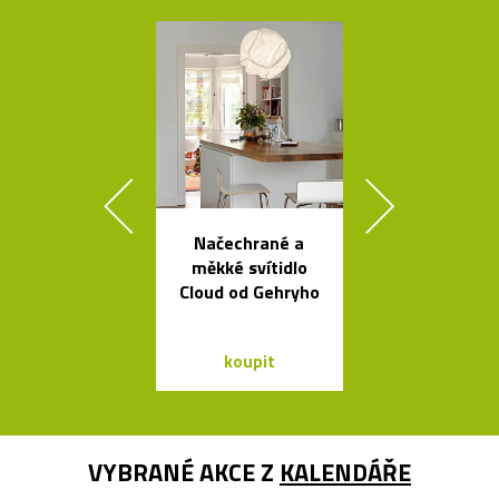
Načechrané a
Poctivé hlin
měkké svítidlo
věšáky Arro
Cloud od Gehryho
černé a bí
koupit
koupit
VYBRANÉ AKCE Z
KALENDÁŘE