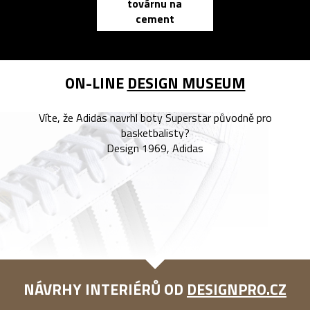
továrnu na
zápisník
cement
reMarkable
ON-LINE
DESIGN MUSEUM
Víte, že Adidas navrhl boty Superstar původně pro
basketbalisty?
Design 1969, Adidas
NÁVRHY INTERIÉRŮ OD
DESIGNPRO.CZ