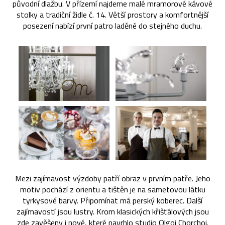
původní dlažbu. V přízemí najdeme malé mramorové kávové
stolky a tradiční židle č. 14. Větší prostory a komfortnější
posezení nabízí první patro laděné do stejného duchu.
Mezi zajímavost výzdoby patří obraz v prvním patře. Jeho
motiv pochází z orientu a tištěn je na sametovou látku
tyrkysové barvy. Připomínat má perský koberec. Další
zajímavostí jsou lustry. Krom klasických křišťálových jsou
zde zavěšeny i nové, které navrhlo studio Olgoj Chorchoj.