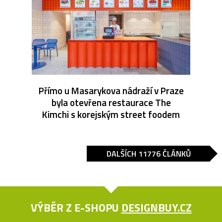
Přímo u Masarykova nádraží v Praze
byla otevřena restaurace The
Kimchi s korejským street foodem
DALŠÍCH 11776 ČLÁNKŮ
VÝBĚR Z E-SHOPU
DESIGNBUY.CZ