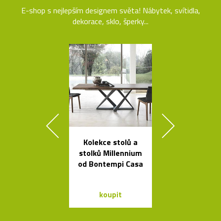
E-shop s nejlepším designem světa! Nábytek, svítidla,
dekorace, sklo, šperky...
Kolekce stolů a
Set český
stolků Millennium
svítících
od Bontempi Casa
skleněnýc
balónků Me
koupit
koupit