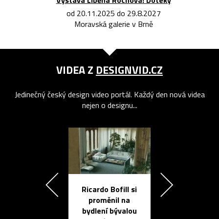
od 20.11.2025 do 29.8.2027
Moravská galerie v Brně
VIDEA Z
DESIGNVID.CZ
Jedinečný český design video portál. Každý den nová videa
nejen o designu...
Ricardo Bofill si
Přichází ten
proměnil na
propracovan
bydlení bývalou
elektronic