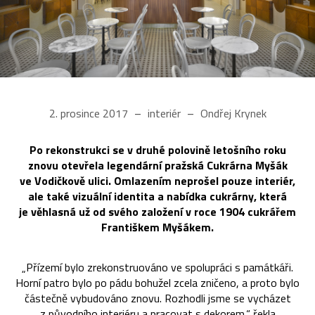
2. prosince 2017
interiér
Ondřej Krynek
Po rekonstrukci se v druhé polovině letošního roku
znovu otevřela legendární pražská Cukrárna Myšák
ve Vodičkově ulici. Omlazením neprošel pouze interiér,
ale také vizuální identita a nabídka cukrárny, která
je věhlasná už od svého založení v roce 1904 cukrářem
Františkem Myšákem.
„Přízemí bylo zrekonstruováno ve spolupráci s památkáři.
Horní patro bylo po pádu bohužel zcela zničeno, a proto bylo
částečně vybudováno znovu. Rozhodli jsme se vycházet
z původního interiéru a pracovat s dekorem,“ řekla