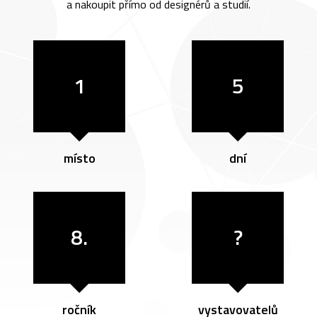
a nakoupit přímo od designérů a studií.
1
5
místo
dní
8.
?
ročník
vystavovatelů