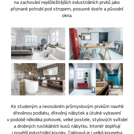
na zachování nejdůležitějších industriálních prvků jako
přiznané potrubí pod stropem, posuvné dveře a původní
okna.
Ke studeným a neosobním průmyslovým prvkům navrhli
dřevěnou podlahu, dřevěný nábytek a útulné vybavení
v podobě několika pohovek, velké postele, stylových svítidel
a drobných rustikálních kusů nábytku. Interiér doplňují
i novější industriální kousky. Zajímavá je i velká koupelna