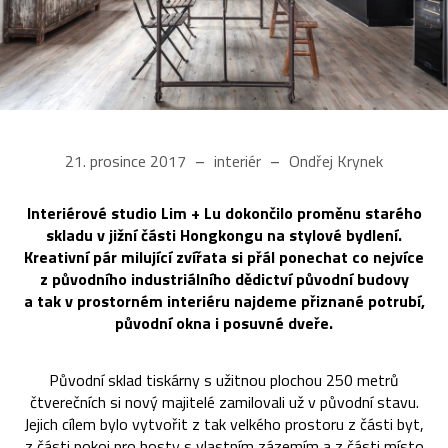
21. prosince 2017
interiér
Ondřej Krynek
Interiérové studio Lim + Lu dokončilo proměnu starého
skladu v jižní části Hongkongu na stylové bydlení.
Kreativní pár milující zvířata si přál ponechat co nejvíce
z původního industriálního dědictví původní budovy
a tak v prostorném interiéru najdeme přiznané potrubí,
původní okna i posuvné dveře.
Původní sklad tiskárny s užitnou plochou 250 metrů
čtverečních si nový majitelé zamilovali už v původní stavu.
Jejich cílem bylo vytvořit z tak velkého prostoru z části byt,
z části pokoj pro hosty s vlastním zázemím a z části místo