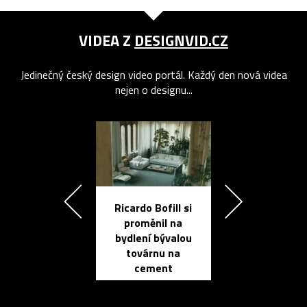
VIDEA Z
DESIGNVID.CZ
Jedinečný český design video portál. Každý den nová videa
nejen o designu...
Ricardo Bofill si
Přichází ten
proměnil na
propracovan
bydlení bývalou
elektronic
továrnu na
zápisník
cement
reMarkable