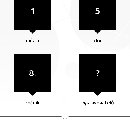
1
5
místo
dní
8.
?
ročník
vystavovatelů