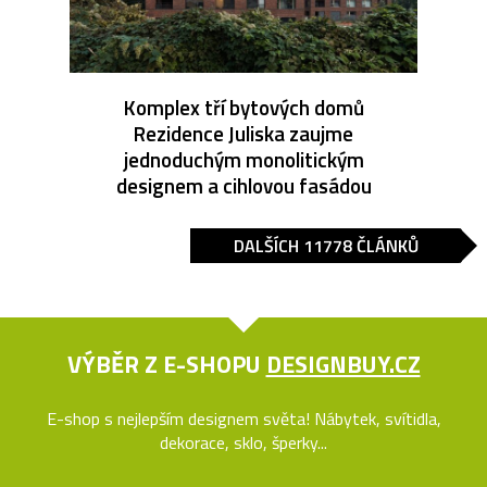
Komplex tří bytových domů
Rezidence Juliska zaujme
jednoduchým monolitickým
designem a cihlovou fasádou
DALŠÍCH 11778 ČLÁNKŮ
VÝBĚR Z E-SHOPU
DESIGNBUY.CZ
E-shop s nejlepším designem světa! Nábytek, svítidla,
dekorace, sklo, šperky...