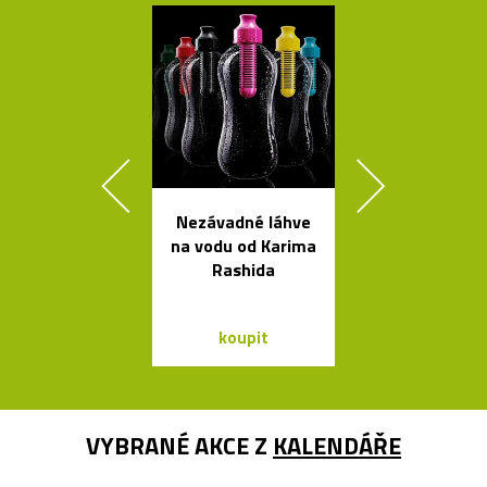
Nezávadné láhve
Rychlovar
na vodu od Karima
konvice Plis
Rashida
čtyřech bar
koupit
koupit
VYBRANÉ AKCE Z
KALENDÁŘE