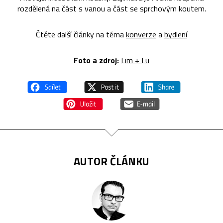
rozdělená na část s vanou a část se sprchovým koutem.
Čtěte další články na téma
konverze
a
bydlení
Foto a zdroj:
Lim + Lu
AUTOR ČLÁNKU