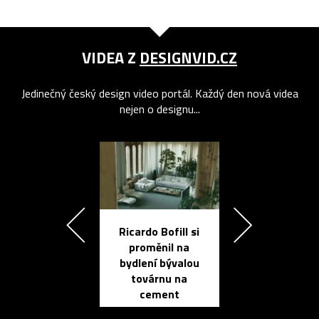
VIDEA Z
DESIGNVID.CZ
Jedinečný český design video portál. Každý den nová videa
nejen o designu...
Ricardo Bofill si
Přichází ten
proměnil na
propracovan
bydlení bývalou
elektronic
továrnu na
zápisník
cement
reMarkable