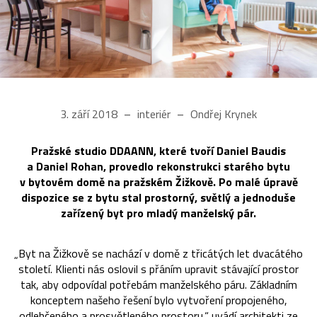
3. září 2018
interiér
Ondřej Krynek
Pražské studio DDAANN, které tvoří Daniel Baudis
a Daniel Rohan, provedlo rekonstrukci starého bytu
v bytovém domě na pražském Žižkově. Po malé úpravě
dispozice se z bytu stal prostorný, světlý a jednoduše
zařízený byt pro mladý manželský pár.
„Byt na Žižkově se nachází v domě z třicátých let dvacátého
století. Klienti nás oslovil s přáním upravit stávající prostor
tak, aby odpovídal potřebám manželského páru. Základním
konceptem našeho řešení bylo vytvoření propojeného,
odlehčeného a prosvětleného prostoru,“ uvádí architekti ze