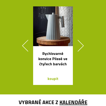
Rychlovarné
Závěsná svít
konvice Plissé ve
Grape inspir
čtyřech barvách
hrozny
koupit
koupit
VYBRANÉ AKCE Z
KALENDÁŘE