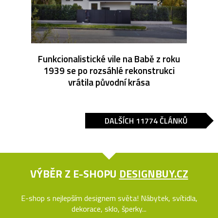
Funkcionalistické vile na Babě z roku
1939 se po rozsáhlé rekonstrukci
vrátila původní krása
DALŠÍCH 11774 ČLÁNKŮ
VÝBĚR Z E-SHOPU
DESIGNBUY.CZ
E-shop s nejlepším designem světa! Nábytek, svítidla,
dekorace, sklo, šperky...