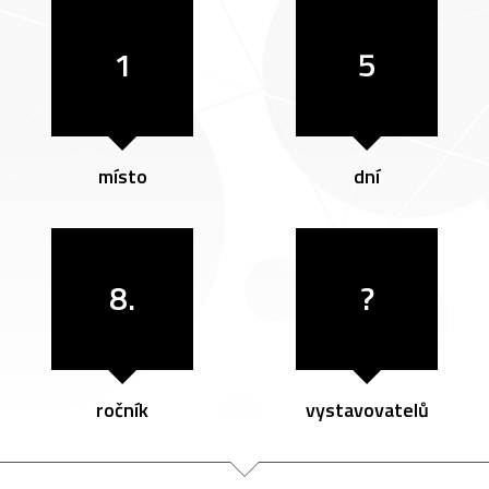
1
5
místo
dní
8.
?
ročník
vystavovatelů