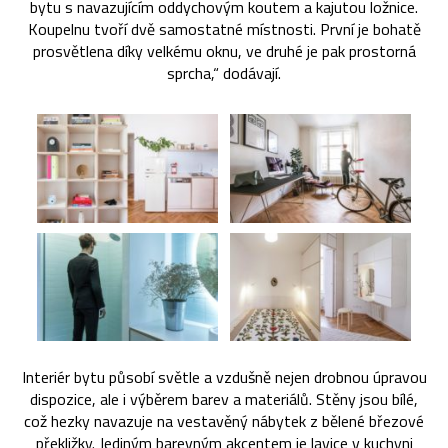
bytu s navazujícím oddychovým koutem a kajutou ložnice.
Koupelnu tvoří dvě samostatné místnosti. První je bohatě
prosvětlena díky velkému oknu, ve druhé je pak prostorná
sprcha,“ dodávají.
Interiér bytu působí světle a vzdušně nejen drobnou úpravou
dispozice, ale i výběrem barev a materiálů. Stěny jsou bílé,
což hezky navazuje na vestavěný nábytek z bělené březové
překližky. Jediným barevným akcentem je lavice v kuchyni