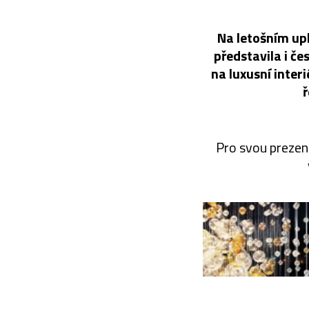
Na letošním upl
představila i če
na luxusní interi
ř
Pro svou prezent