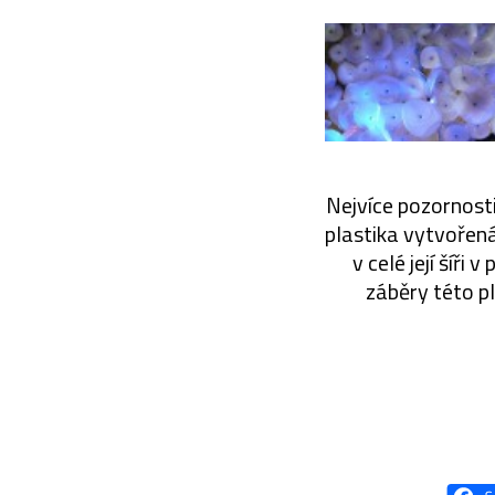
Nejvíce pozornosti
plastika vytvořená
v celé její šíři
záběry této p