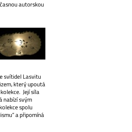
oučasnou autorskou
 svítidel Lasvitu
rizem, který upoutá
olekce. Její síla
rá nabízí svým
 kolekce spolu
lismu“ a připomíná