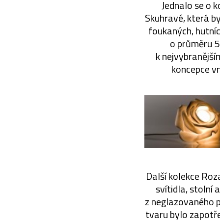
Jednalo se o k
Skuhravé, která b
foukaných, hutníc
o průměru 5
k nejvybranější
koncepce vn
Další kolekce Roza
svítidla, stolní
z neglazovaného p
tvaru bylo zapotře