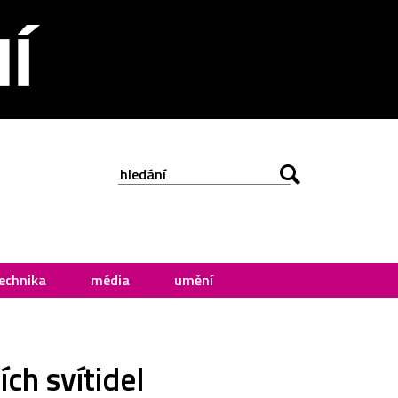
echnika
média
umění
ích svítidel