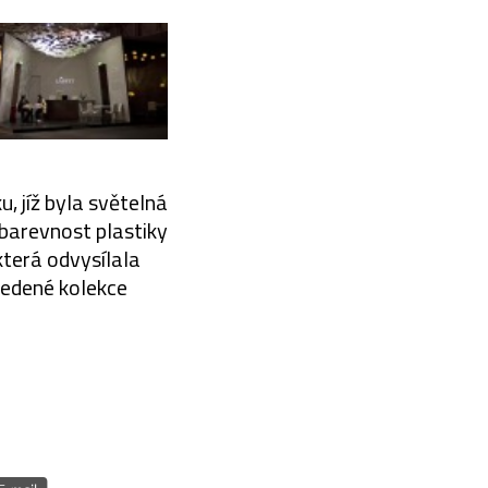
, jíž byla světelná
 barevnost plastiky
 která odvysílala
vedené kolekce