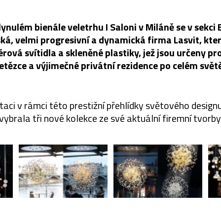
ynulém bienále veletrhu I Saloni v Miláně se v sekci
ská, velmi progresivní a dynamická firma Lasvit, kter
érová svítidla a skleněné plastiky, jež jsou určeny p
etězce a výjimečné privátní rezidence po celém svět
aci v rámci této prestižní přehlídky světového designu
vybrala tři nové kolekce ze své aktuální firemní tvorby