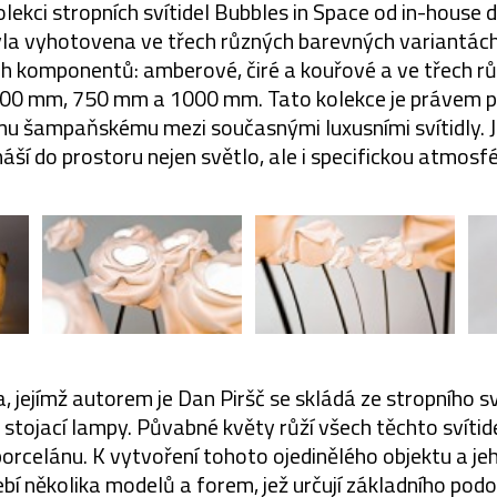
olekci stropních svítidel Bubbles in Space od in-house d
yla vyhotovena ve třech různých barevných variantách
h komponentů: amberové, čiré a kouřové a ve třech r
00 mm, 750 mm a 1000 mm. Tato kolekce je právem 
mu šampaňskému mezi současnými luxusními svítidly. 
áší do prostoru nejen světlo, ale i specifickou atmosfé
, jejímž autorem je Dan Piršč se skládá ze stropního s
 a stojací lampy. Půvabné květy růží všech těchto svíti
orcelánu. K vytvoření tohoto ojedinělého objektu a j
bí několika modelů a forem, jež určují základního podo