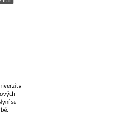
niverzity
mových
Nyní se
rbě.