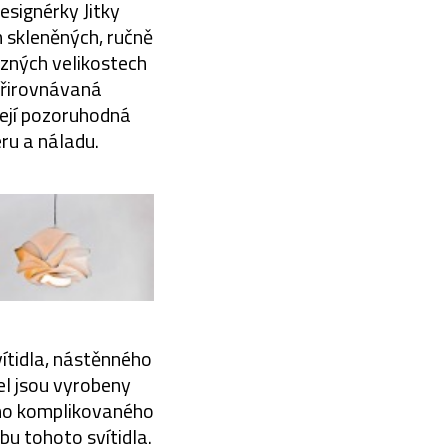
esignérky Jitky
 skleněných, ručně
ůzných velikostech
přirovnávaná
Její pozoruhodná
ru a náladu.
vítidla, nástěnného
del jsou vyrobeny
eho komplikovaného
bu tohoto svítidla.