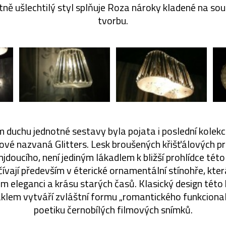
cistně ušlechtilý styl splňuje Roza nároky kladené na s
tvorbu.
 duchu jednotné sestavy byla pojata i poslední kolekce
ové nazvaná Glitters. Lesk broušených křišťálových p
doucího, není jediným lákadlem k bližší prohlídce této k
ívají především v éterické ornamentální stínohře, kte
 eleganci a krásu starých časů. Klasický design této
klem vytváří zvláštní formu „romantického funkciona
poetiku černobílých filmových snímků.