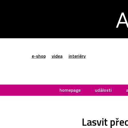
e-shop
videa
interiéry
homepage
události
Lasvit před