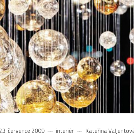
23. července 2009
––
interiér
––
Kateřina Valjentov