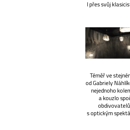
I přes svůj klasi
Téměř ve stejném
od Gabriely Náhlík
nejednoho kolemj
a kouzlo spoč
obdivovatelům
s optickým spektá