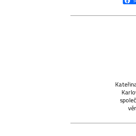
Kateřina
Karlo
společ
věn