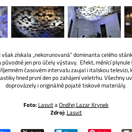
 však získala „nekorunovaná“ dominanta celého stánku
 původně jen pro účely výstavy. Efekt, měnící plynule
 v příjemném časovém intervalu zaujal i italskou televizi,
lastiky hned první den po zahájení veletrhu. Všechny u
doprovázely i originálně pojaté tiskové materiály.
Foto:
Lasvit
a
Ondřej Lazar Krynek
Zdroj:
Lasvit