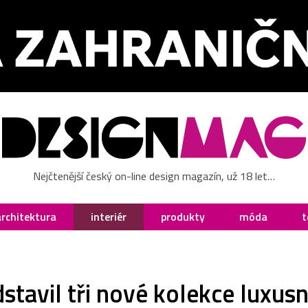
Nejčtenější český on-line design magazín, už 18 let…
architektura
interiér
produkty
móda
t
stavil tři nové kolekce luxusn