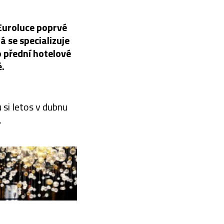
 Euroluce poprvé
á se specializuje
ro přední hotelové
ě.
 si letos v dubnu
.