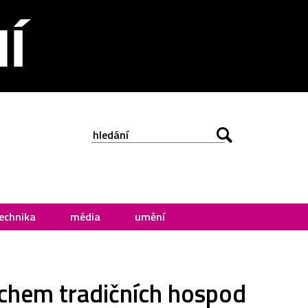
echnika
média
umění
uchem tradičních hospod