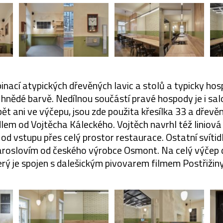
nací atypických dřevěných lavic a stolů a typicky hos
nědé barvě. Nedílnou součástí pravé hospody je i sa
t ani ve výčepu, jsou zde použita křesílka 33 a dřevě
em od Vojtěcha Káleckého. Vojtěch navrhl též liniová s
od vstupu přes celý prostor restaurace. Ostatní svítid
aroslovím od českého výrobce Osmont. Na celý výčep 
erý je spojen s dalešickým pivovarem filmem Postřižiny,