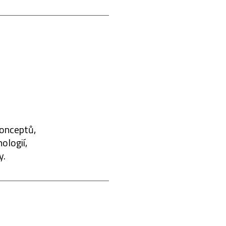
konceptů,
ologií,
y.