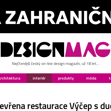
Nejčtenější český on-line design magazín, už 18 let…
architektura
interiér
produkty
móda
t
evřena restaurace Výčep s d