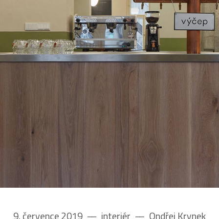
9. července 2019
––
interiér
––
Ondřej Krynek