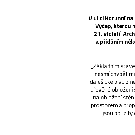
V ulici Korunní n
Výčep, kterou n
21. století. Ar
a přidáním něko
„Základním stave
nesmí chybět mí
dalešické pivo z 
dřevěné obložení 
na obložení stěn 
prostorem a propo
jsou použity 