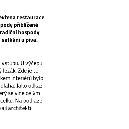
tevřena restaurace
spody přiblížené
tradiční hospody
 setkání u piva.
 vstupu. U výčepu
ležák. Zde je to
kem interiérů bylo
odlaha. Jako odkaz
terý se vine celým
 celku. Na podlaze
ají architekti