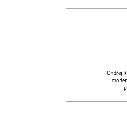
Ondřej K
modern
p