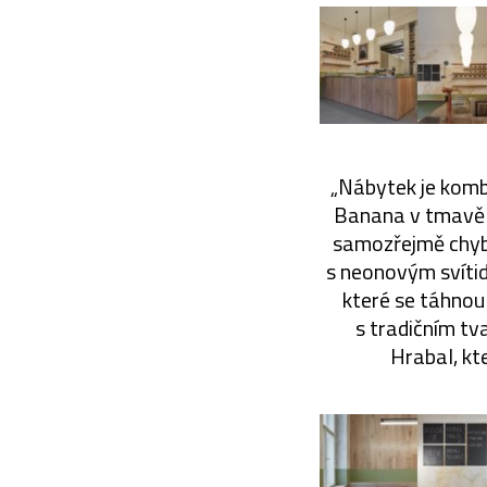
„Nábytek je kombi
Banana v tmavě h
samozřejmě chybě
s neonovým svítidl
které se táhnou 
s tradičním tv
Hrabal, kt