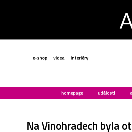
e-shop
videa
interiéry
homepage
události
Na Vinohradech byla ot