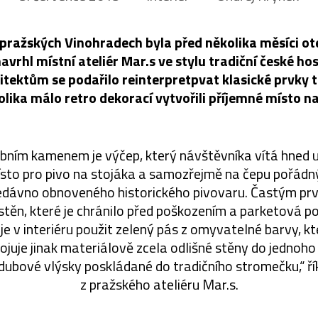
a pražských Vinohradech byla před několika měsíci o
avrhl místní ateliér Mar.s ve stylu tradiční české ho
chitektům se podařilo reinterpretpvat klasické prvky 
lika málo retro dekorací vytvořili příjemné místo na
bním kamenem je výčep, který návštěvníka vítá hned u
sto pro pivo na stojáka a samozřejmě na čepu pořádný 
nedávno obnoveného historického pivovaru. Častým prv
stěn, které je chránilo před poškozením a parketová p
je v interiéru použit zelený pás z omyvatelné barvy, k
juje jinak materiálově zcela odlišné stěny do jednoho
dubové vlýsky poskládané do tradičního stromečku,“ řík
z pražského ateliéru Mar.s.