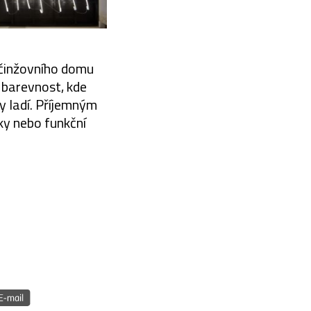
 činžovního domu
 barevnost, kde
y ladí. Příjemným
ky nebo funkční