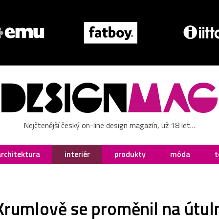
Nejčtenější český on-line design magazín, už 18 let…
architektura
interiér
produkty
móda
t
Krumlově se proměnil na útul