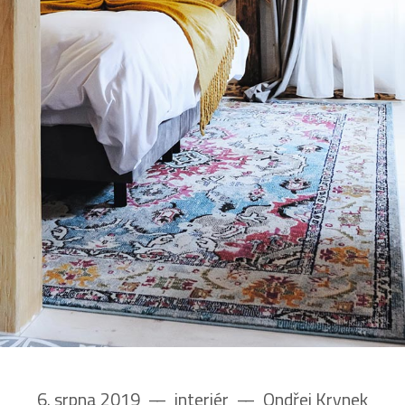
6. srpna 2019
––
interiér
––
Ondřej Krynek