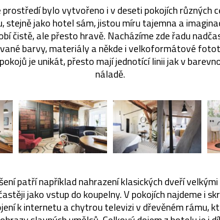
 prostředí bylo vytvořeno i v deseti pokojích různých 
 stejně jako hotel sám, jistou míru tajemna a imagina
obí čistě, ale přesto hravě. Nacházíme zde řadu nadčas
vané barvy, materiály a někde i velkoformátové foto
pokojů je unikát, přesto mají jednotící linii jak v barevn
náladě.
ení patří například nahrazení klasických dveří velkým
častěji jako vstup do koupelny. V pokojích najdeme i sk
jení k internetu a chytrou televizi v dřevěném rámu, 
obrazy slavných umělců. Celkový dojem z hotelu je i dí