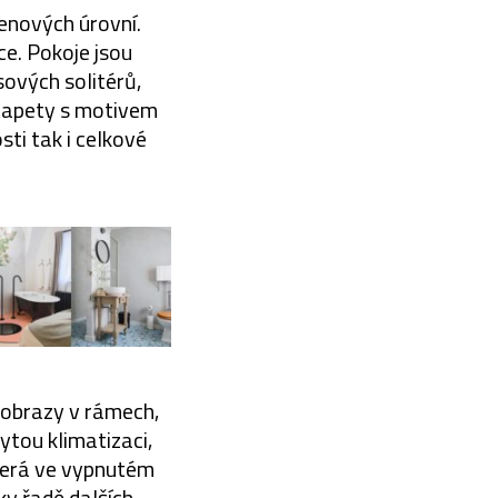
cenových úrovní.
ce. Pokoje jsou
ových solitérů,
tapety s motivem
osti tak i celkové
i obrazy v rámech,
rytou klimatizaci,
která ve vypnutém
ky řadě dalších