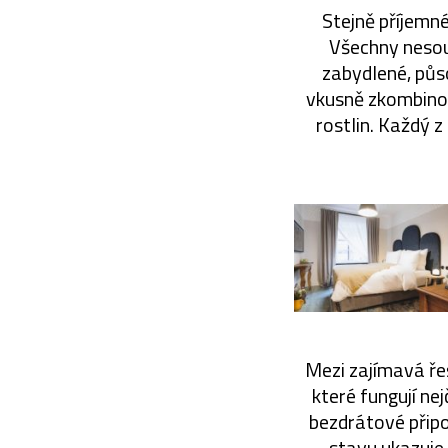
Stejně příjemné
Všechny nesou,
zabydlené, půs
vkusně zkombino
rostlin. Každý z 
Mezi zajímavá řeš
které fungují nej
bezdrátové připo
stavu ukazuje 