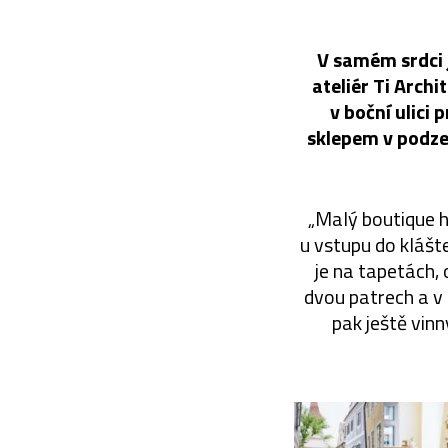
V samém srdci 
ateliér Ti Arch
v boční ulici 
sklepem v podze
„Malý boutique h
u vstupu do klášt
je na tapetách, 
dvou patrech a v 
pak ještě vin