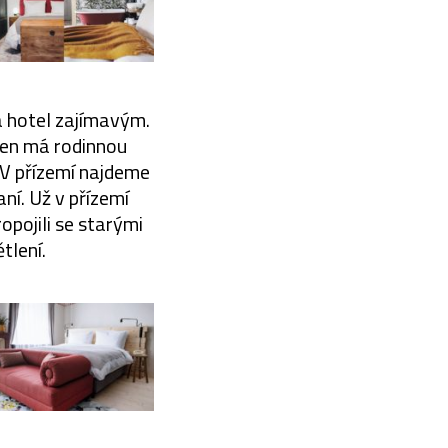
lá hotel zajímavým.
den má rodinnou
 V přízemí najdeme
ní. Už v přízemí
opojili se starými
tlení.