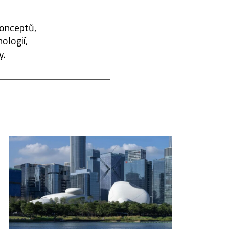
konceptů,
ologií,
y.