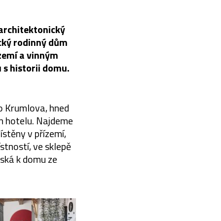
architektonický
ický rodinný dům
řízemí a vinným
s historii domu.
ho Krumlova, hned
em hotelu. Najdeme
ístěny v přízemí,
stností, ve sklepě
vská k domu ze