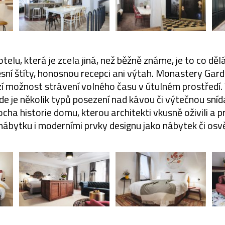
elu, která je zcela jiná, než běžně známe, je to co dě
sní štíty, honosnou recepci ani výtah. Monastery Gar
í možnost strávení volného času v útulném prostředí.
kde je několik typů posezení nad kávou či výtečnou snída
cha historie domu, kterou architekti vkusně oživili a pr
nábytku i moderními prvky designu jako nábytek či osvě