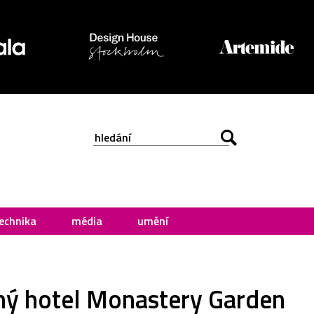
echnika
média
umění
ný hotel Monastery Garden