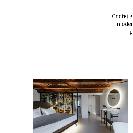
Ondřej K
modern
p