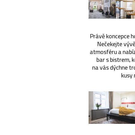
Právě koncepce hot
Nečekejte vývě
atmosféru a nabíz
bar s bistrem, 
na vás dýchne tro
kusy 