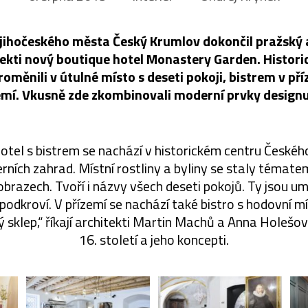
jihočeského města Český Krumlov dokončil pražský 
itekti nový boutique hotel Monastery Garden. Histor
proměnili v útulné místo s deseti pokoji, bistrem v p
mí. Vkusně zde zkombinovali moderní prvky designu 
otel s bistrem se nachází v historickém centru České
erních zahrad. Místní rostliny a byliny se staly témat
obrazech. Tvoří i názvy všech deseti pokojů. Ty jsou um
podkroví. V přízemí se nachází také bistro s hodovní mí
ný sklep,“ říkají architekti Martin Machů a Anna Holešo
16. století a jeho koncepti.