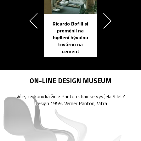
Ricardo Bofill si
Přichází ten
proměnil na
propracovan
bydlení bývalou
elektronic
továrnu na
zápisník
cement
reMarkable
ON-LINE
DESIGN MUSEUM
Víte, že ikonická židle Panton Chair se vyvíjela 9 let?
Design 1959, Verner Panton, Vitra