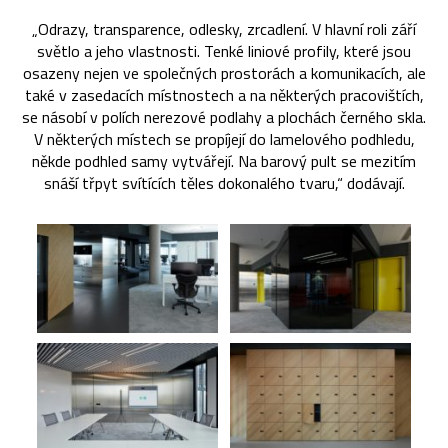
„Odrazy, transparence, odlesky, zrcadlení. V hlavní roli září
světlo a jeho vlastnosti. Tenké liniové profily, které jsou
osazeny nejen ve společných prostorách a komunikacích, ale
také v zasedacích místnostech a na některých pracovištích,
se násobí v polích nerezové podlahy a plochách černého skla.
V některých místech se propíjejí do lamelového podhledu,
někde podhled samy vytvářejí. Na barový pult se mezitím
snáší třpyt svítících těles dokonalého tvaru,“ dodávají.