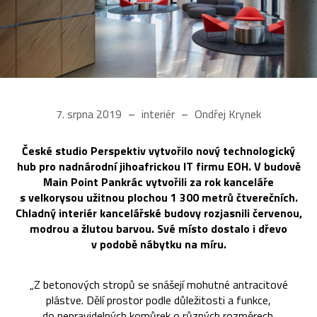
7. srpna 2019
interiér
Ondřej Krynek
České studio Perspektiv vytvořilo nový technologický
hub pro nadnárodní jihoafrickou IT firmu EOH. V budově
Main Point Pankrác vytvořili za rok kanceláře
s velkorysou užitnou plochou 1 300 metrů čtverečních.
Chladný interiér kancelářské budovy rozjasnili červenou,
modrou a žlutou barvou. Své místo dostalo i dřevo
v podobě nábytku na míru.
„Z betonových stropů se snášejí mohutné antracitové
plástve. Dělí prostor podle důležitosti a funkce,
do nepravidelných komůrek o různých rozměrech.