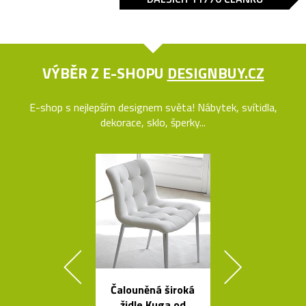
VÝBĚR Z E-SHOPU
DESIGNBUY.CZ
E-shop s nejlepším designem světa! Nábytek, svítidla,
dekorace, sklo, šperky...
Čalouněná široká
Česká stro
židle Kuga od
svítidla s tv