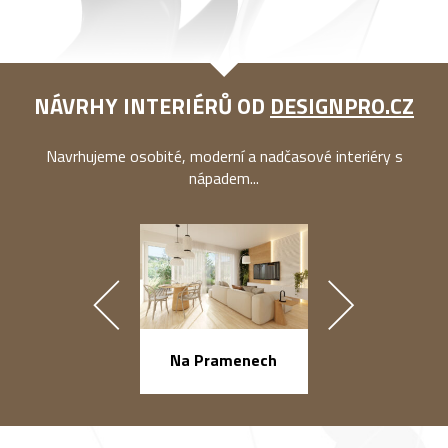
NÁVRHY INTERIÉRŮ OD
DESIGNPRO.CZ
Navrhujeme osobité, moderní a nadčasové interiéry s
nápadem...
náměstí Na Ba
Na Pramenech