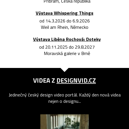
Příbram, Česká republika
Výstava Whispering Things
od 14.3.2026 do 6.9.2026
Weil am Rhein, Německo
Výstava Liběna Rochová: Doteky
od 20.11.2025 do 29.8.2027
Moravská galerie v Brně
VIDEA Z
DESIGNVID.CZ
Jedinečný český design video portál. Každý den nová videa
nejen o designu...