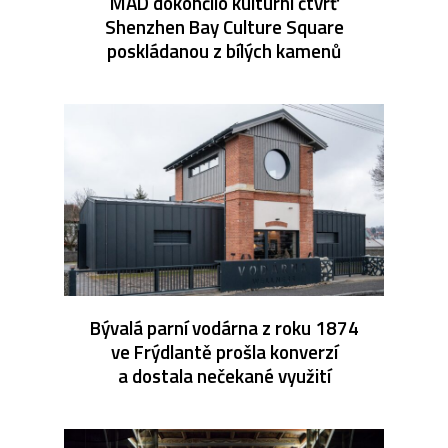
MAD dokončilo kulturní čtvrť
Shenzhen Bay Culture Square
poskládanou z bílých kamenů
Bývalá parní vodárna z roku 1874
ve Frýdlantě prošla konverzí
a dostala nečekané využití