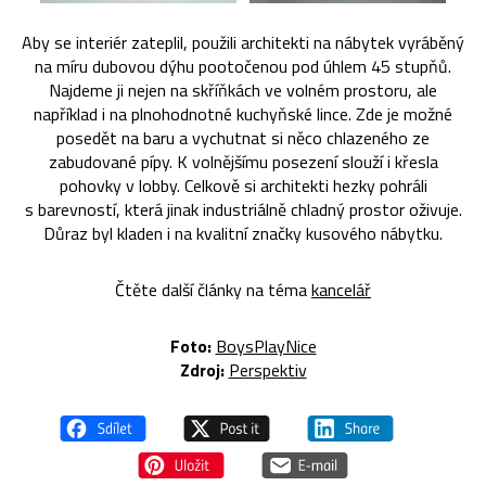
Aby se interiér zateplil, použili architekti na nábytek vyráběný
na míru dubovou dýhu pootočenou pod úhlem 45 stupňů.
Najdeme ji nejen na skříňkách ve volném prostoru, ale
například i na plnohodnotné kuchyňské lince. Zde je možné
posedět na baru a vychutnat si něco chlazeného ze
zabudované pípy. K volnějšímu posezení slouží i křesla
pohovky v lobby. Celkově si architekti hezky pohráli
s barevností, která jinak industriálně chladný prostor oživuje.
Důraz byl kladen i na kvalitní značky kusového nábytku.
Čtěte další články na téma
kancelář
Foto:
BoysPlayNice
Zdroj:
Perspektiv