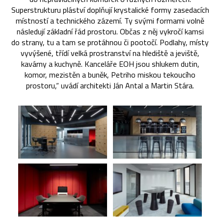
Superstrukturu pláství doplňují krystalické formy zasedacích
místností a technického zázemí. Ty svými formami volně
následují základní řád prostoru. Občas z něj vykročí kamsi
do strany, tu a tam se protáhnou či pootočí. Podlahy, místy
vyvýšené, třídí velká prostranství na hlediště a jeviště,
kavárny a kuchyně. Kanceláře EOH jsou shlukem dutin,
komor, mezistěn a buněk, Petriho miskou tekoucího
prostoru,“ uvádí architekti Ján Antal a Martin Stára.