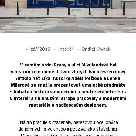
4. září 2019
interiér
Ondřej Krynek
V samém srdci Prahy v ulici Mikulandská byl
v historickém domě U Dvou zlatých lvů otevřen nový
ArtKabinet Zíka. Autorky Adéla Pečlová a Lenka
Milerová se snažily prezentovat umělecké předměty
s bohatou historií v moderním a neotřelém interiéru.
V interiéru s klenutými stropy pracovaly s moderními
materiály a nadčasovým designem.
„Návrh pracuje s materiály, nerezovou ocel ohýbá
do jemných křivek nebo ji používá jako stavebnici.
Minimalistickou čistotu a vzdušnost podporuje