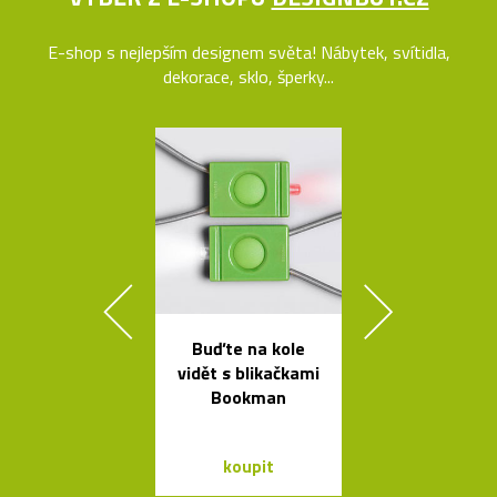
E-shop s nejlepším designem světa! Nábytek, svítidla,
dekorace, sklo, šperky...
Buďte na kole
Čalouněná ši
vidět s blikačkami
židle Kuga
Bookman
Bontempi C
koupit
koupit