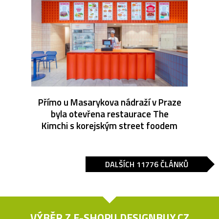
Přímo u Masarykova nádraží v Praze
byla otevřena restaurace The
Kimchi s korejským street foodem
DALŠÍCH 11776 ČLÁNKŮ
VÝBĚR Z E-SHOPU
DESIGNBUY.CZ