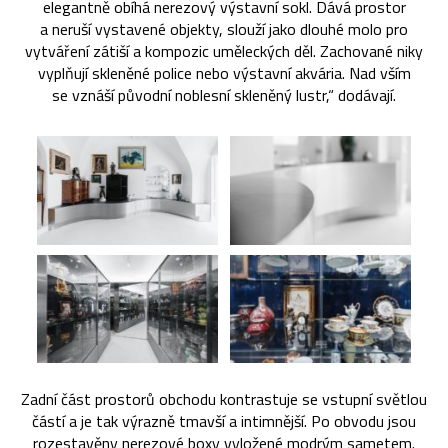
elegantně obíhá nerezový výstavní sokl. Dává prostor
a neruší vystavené objekty, slouží jako dlouhé molo pro
vytváření zátiší a kompozic uměleckých děl. Zachované niky
vyplňují skleněné police nebo výstavní akvária. Nad vším
se vznáší původní noblesní skleněný lustr,“ dodávají.
Zadní část prostorů obchodu kontrastuje se vstupní světlou
částí a je tak výrazně tmavší a intimnější. Po obvodu jsou
rozestavěny nerezové boxy vyložené modrým sametem.