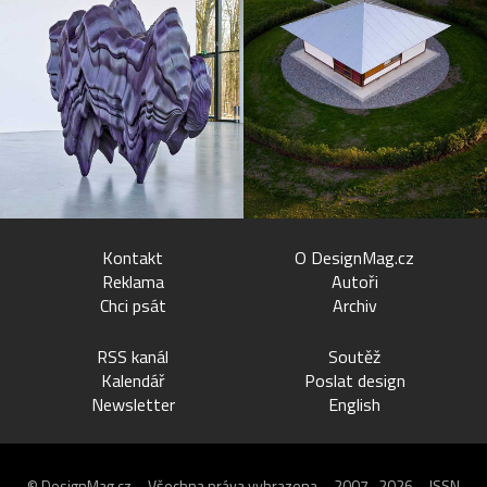
Kontakt
O DesignMag.cz
Reklama
Autoři
Chci psát
Archiv
RSS kanál
Soutěž
Kalendář
Poslat design
Newsletter
English
© DesignMag.cz – Všechna práva vyhrazena – 2007–2026 – ISSN