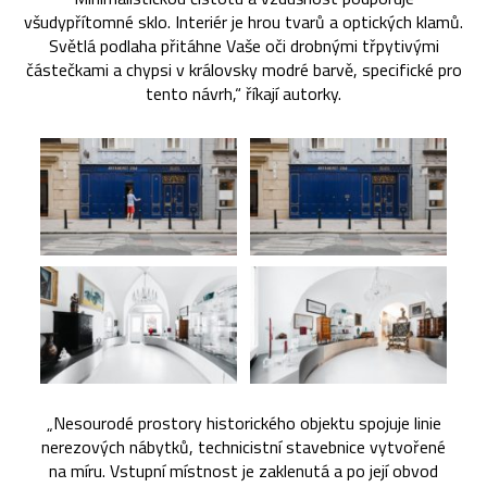
všudypřítomné sklo. Interiér je hrou tvarů a optických klamů.
Světlá podlaha přitáhne Vaše oči drobnými třpytivými
částečkami a chypsi v královsky modré barvě, specifické pro
tento návrh,“ říkají autorky.
„Nesourodé prostory historického objektu spojuje linie
nerezových nábytků, technicistní stavebnice vytvořené
na míru. Vstupní místnost je zaklenutá a po její obvod