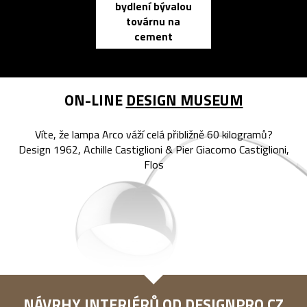
bydlení bývalou
elektronic
továrnu na
zápisník
cement
reMarkable
ON-LINE
DESIGN MUSEUM
Víte, že lampa Arco váží celá přibližně 60 kilogramů?
Design 1962, Achille Castiglioni & Pier Giacomo Castiglioni,
Flos
NÁVRHY INTERIÉRŮ OD
DESIGNPRO.CZ