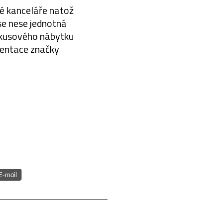
cké kanceláře natož
se nese jednotná
x kusového nábytku
ezentace značky