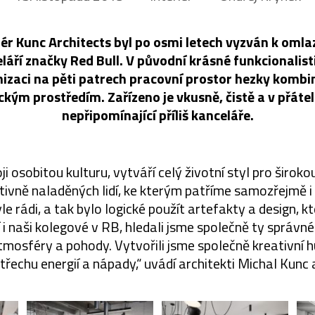
iér Kunc Architects byl po osmi letech vyzván k omlaz
áří značky Red Bull. V původní krásné funkcionalist
izaci na pěti patrech pracovní prostor hezky kombinu
ckým prostředím. Zařízeno je vkusně, čistě a v přát
nepřipomínající příliš kanceláře.
ji osobitou kulturu, vytváří celý životní styl pro širok
tivně naladěných lidí, ke kterým patříme samozřejmě
le rádi, a tak bylo logické použít artefakty a design, k
 i naši kolegové v RB, hledali jsme společně ty správn
atmosféry a pohody. Vytvořili jsme společně kreativní
třechu energií a nápady,“ uvádí architekti Michal Kunc