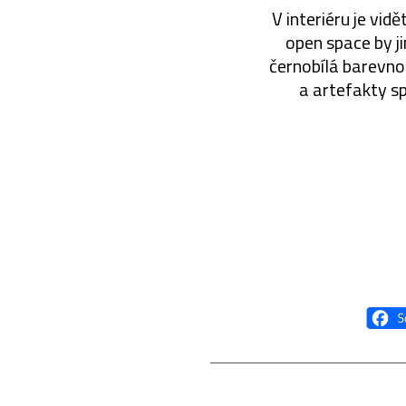
V interiéru je vid
open space by j
černobílá barevno
a artefakty sp