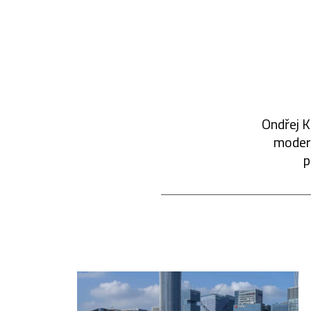
Ondřej K
modern
p