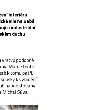
ení interiéru
ické vile na Babě
jící industriální
elském duchu
ou vrstvu podobně
 i my! Máme tento
teré k tomu patří.
é kousky k vyladění
 hub naboostovaný
 a Michal Sůva.