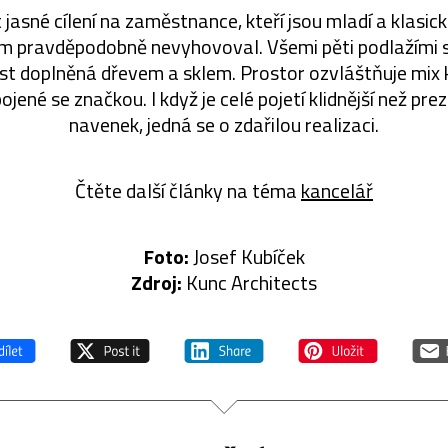
ět jasné cílení na zaměstnance, kteří jsou mladí a klasi
im pravděpodobně nevyhovoval. Všemi pěti podlažími 
st doplněná dřevem a sklem. Prostor ozvláštňuje mi
ojené se značkou. I když je celé pojetí klidnější než pr
navenek, jedná se o zdařilou realizaci.
Čtěte další články na téma
kancelář
Foto:
Josef Kubíček
Zdroj:
Kunc Architects