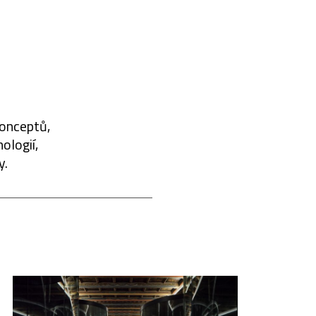
konceptů,
ologií,
y.