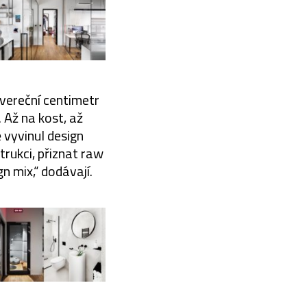
tvereční centimetr
 Až na kost, až
ě vyvinul design
trukci, přiznat raw
n mix,“ dodávají.