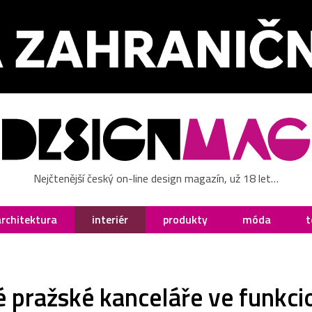
Nejčtenější český on-line design magazín, už 18 let…
architektura
interiér
produkty
móda
t
 pražské kanceláře ve funkcio