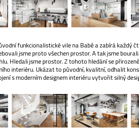
 původní funkcionalistické vile na Babě a zabírá každý č
řebovali jsme proto všechen prostor. A tak jsme bourali.
hlu. Hledali jsme prostor. Z tohoto hledání se přirozen
ního interiéru. Ukázat to původní, kvalitní, odhalit kons
jení s moderním designem interiéru vytvořit silný desig