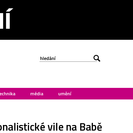
echnika
média
umění
nalistické vile na Babě