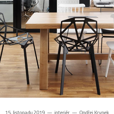
15. listopadu 2019
––
interiér
––
Ondřej Krynek