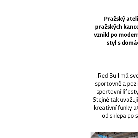
Pražský atel
pražských kancel
vznikl po modern
styl s domá
„Red Bull má svo
sportovně a pozi
sportovní lifesty
Stejně tak uvažují
kreativní funky 
od sklepa po s