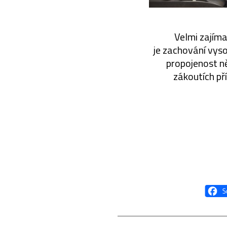
Velmi zajíma
je zachování vys
propojenost n
zákoutích př