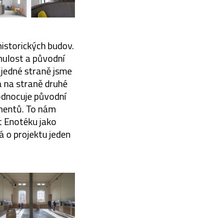
istorických budov.
nulost a původní
a jedné straně jsme
a na straně druhé
hodnocuje původní
gmentů. To nám
t Enotéku jako
á o projektu jeden