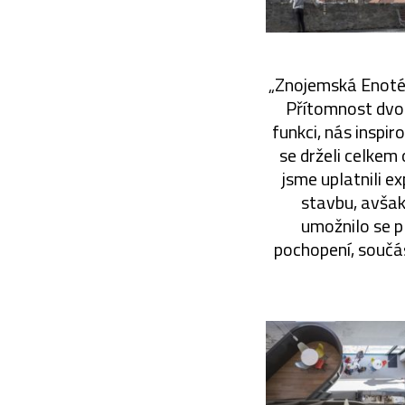
„Znojemská Enoték
Přítomnost dvou
funkci, nás inspir
se drželi celkem
jsme uplatnili e
stavbu, avšak
umožnilo se p
pochopení, součás