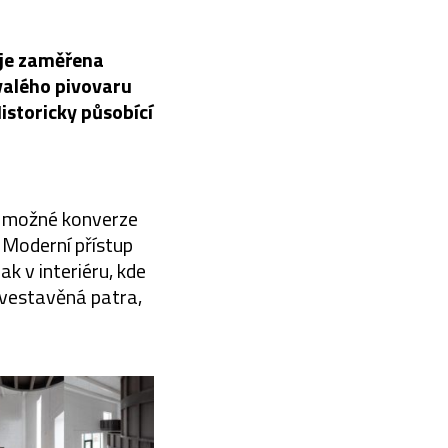
 je zaměřena
valého pivovaru
Historicky působící
m možné konverze
 Moderní přístup
k v interiéru, kde
 vestavěná patra,