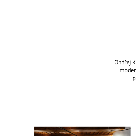
Ondřej K
modern
p