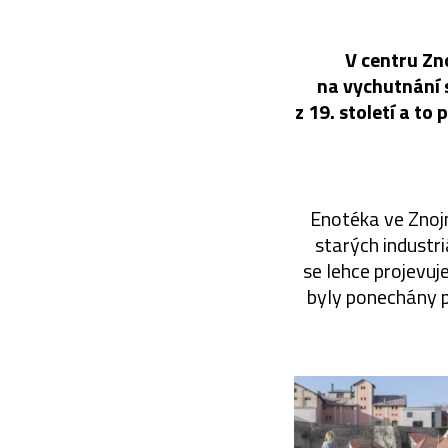
V centru Zn
na vychutnání 
z 19. století a to
Enotéka ve Znoj
starých industr
se lehce projevuj
byly ponechány p