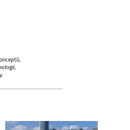
konceptů,
ologií,
y.