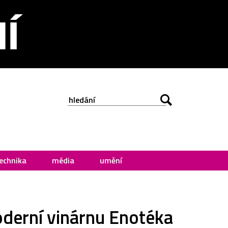
echnika
média
umění
oderní vinárnu Enotéka