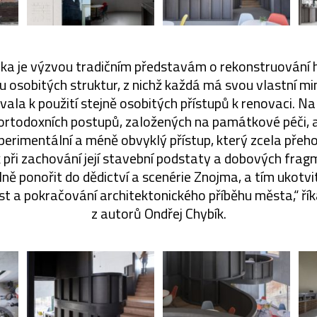
a je výzvou tradičním představám o rekonstruování h
 osobitých struktur, z nichž každá má svou vlastní mi
ovala k použití stejně osobitých přístupů k renovaci. N
 ortodoxních postupů, založených na památkové péči, 
xperimentální a méně obvyklý přístup, který zcela pře
 při zachování její stavební podstaty a dobových fra
lně ponořit do dědictví a scenérie Znojma, a tím ukotvi
t a pokračování architektonického příběhu města,“ řík
z autorů Ondřej Chybík.