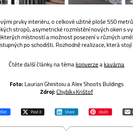
vými prvky interiéru, o celkové užitné ploše 550 metrů
okých stropů, asymetrické rozmístění nových oken s vy
ěkterých místností a možnost posezení v různých umě
ístupných po schodišti. Rozhodně realizace, která stojí
Čtěte další články na téma
konverze
a
kavárna
Foto:
Laurian Ghinitoiu a Alex Shoots Buldings
Zdroj:
Chybík+Krištof