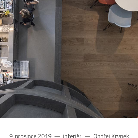
9. prosince 2019
––
interiér
––
Ondřej Krynek