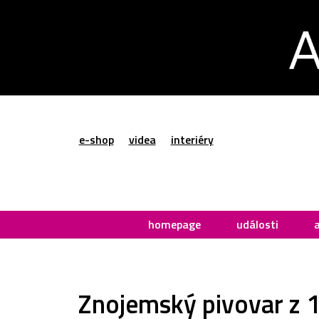
e-shop
videa
interiéry
homepage
události
Znojemský pivovar z 1