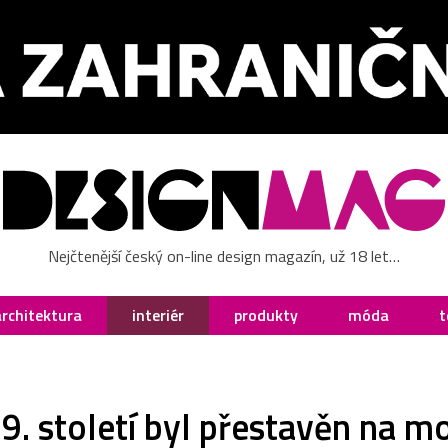
Nejčtenější český on-line design magazín, už 18 let…
architektura
interiér
produkty
móda
t
9. století byl přestavěn na m