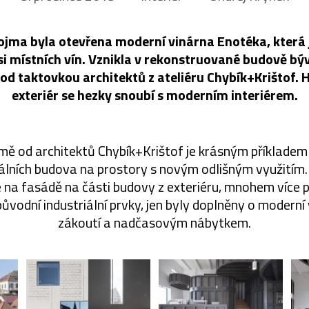
ojma byla otevřena moderní vinárna Enotéka, která
si místních vín. Vznikla v rekonstruované budově bý
 pod taktovkou architektů z ateliéru Chybík+Krištof. 
exteriér se hezky snoubí s moderním interiérem.
mě od architektů Chybík+Krištof je krásným příklade
iálních budova na prostory s novým odlišným využitím.
e na fasádě na části budovy z exteriéru, mnohem více pa
ůvodní industriální prvky, jen byly doplněny o moderní
zákoutí a nadčasovým nábytkem.