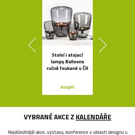
Stolní i stojací
Poctivé hlin
lampy Balloons
věšáky Arro
ručně foukané v ČR
černé a bí
koupit
koupit
VYBRANÉ AKCE Z
KALENDÁŘE
Nejdůležitější akce, výstavy, konference v oblasti designu u