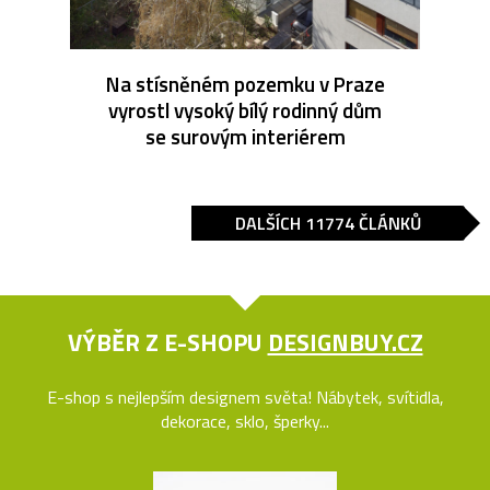
Na stísněném pozemku v Praze
vyrostl vysoký bílý rodinný dům
se surovým interiérem
DALŠÍCH 11774 ČLÁNKŮ
VÝBĚR Z E-SHOPU
DESIGNBUY.CZ
E-shop s nejlepším designem světa! Nábytek, svítidla,
dekorace, sklo, šperky...