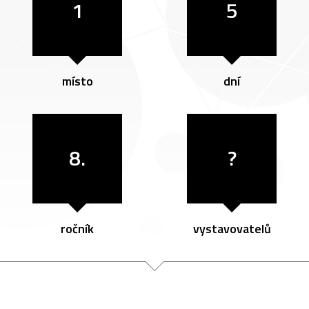
1
5
místo
dní
8.
?
ročník
vystavovatelů