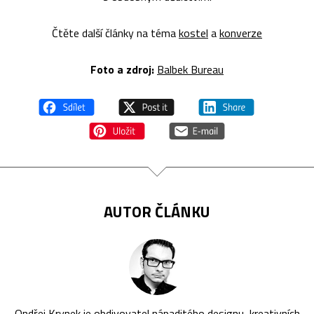
Čtěte další články na téma
kostel
a
konverze
Foto a zdroj:
Balbek Bureau
AUTOR ČLÁNKU
Ondřej Krynek je obdivovatel nápaditého designu, kreativních