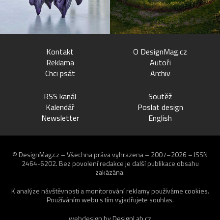
Kontakt
O DesignMag.cz
Reklama
Autoři
Chci psát
Archiv
RSS kanál
Soutěž
Kalendář
Poslat design
Newsletter
English
© DesignMag.cz – Všechna práva vyhrazena – 2007–2026 – ISSN
2464-6202.
Bez povolení redakce je další publikace obsahu
zakázána.
K analýze návštěvnosti a monitorování reklamy používáme
cookies
.
Používáním webu s tím vyjadřujete souhlas.
webdesign by
DesignLab.cz