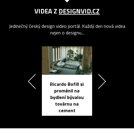
VIDEA Z
DESIGNVID.CZ
Jedinečný český design video portál. Každý den nová videa
nejen o designu...
Ricardo Bofill si
Přichází ten
proměnil na
propracovan
bydlení bývalou
elektronic
továrnu na
zápisník
cement
reMarkable