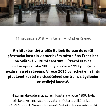
11. prosince 2019
interiér
Ondřej Krynek
Architektonický ateliér Balbek Bureau dokončil
přestavbu kostela v americkém města San Francisco
na Světové kulturní centrum. Církevní stavba
pocházející z roku 1880 byla v roce 1912 poničena
požárem a přestavěna. V roce 2016 byl schválen záměr
přestavět kostel na víceúčelové centrum, s bydlením
ve vedlejší budově.
Hlavním důvodem uzavření kostela v roce 1990 byla
překvapivě migrace obyvatel města a velké snížení
návštěvnosti. Dvacet let opuštěná stavba se měla stát