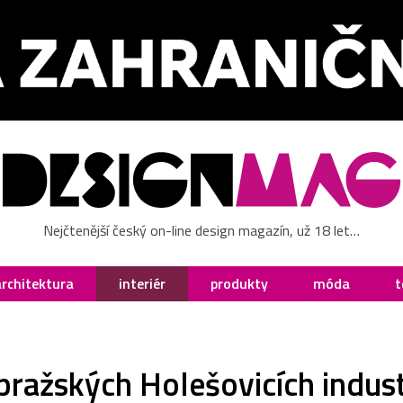
Nejčtenější český on-line design magazín, už 18 let…
architektura
interiér
produkty
móda
t
 pražských Holešovicích indust