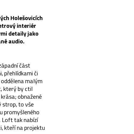
ých Holešovicích
trový interiér
mi detaily jako
ané audio.
 západní část
, přehlídkami či
je oddělena malým
 který by ctil
í krása; obnažené
 strop, to vše
ilu promyšleného
 Loft tak nabízí
, kteří na projektu