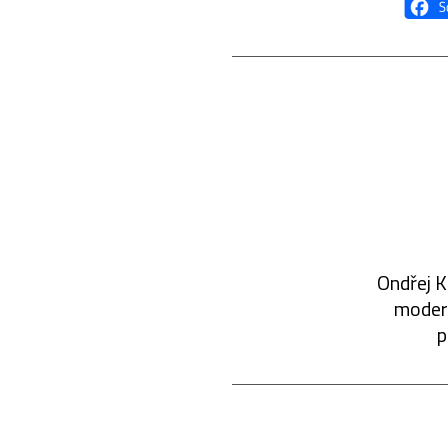
Ondřej K
modern
p