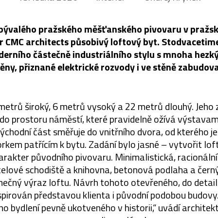
 bývalého pražského měšťanského pivovaru v pražsk
iér CMC architects působivý loftový byt. Stodvacetime
derního částečně industriálního stylu s mnoha hezký
těny, přiznané elektrické rozvody i ve stěně zabudov
 metrů široký, 6 metrů vysoký a 22 metrů dlouhý. Jeho
do prostoru náměstí, které pravidelně ožívá výstavami
Východní část směřuje do vnitřního dvora, od kterého 
kem patřícím k bytu. Zadání bylo jasné – vytvořit loft,
harakter původního pivovaru. Minimalistická, racionáln
ocelové schodiště a knihovna, betonová podlaha a černý
inečný výraz loftu. Návrh tohoto otevřeného, do deta
spirován představou klienta i původní podobou budovy.
bydlení pevně ukotveného v historii,“ uvádí architekti