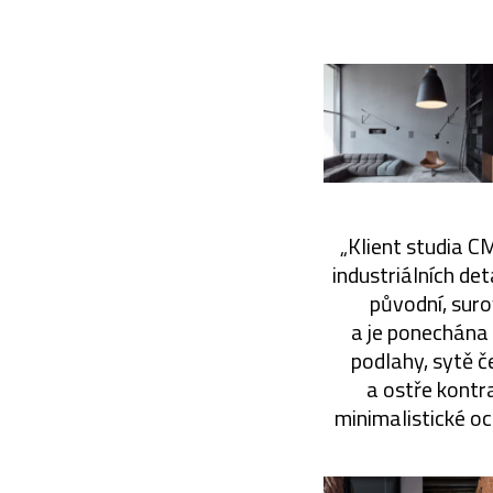
„Klient studia C
industriálních de
původní, sur
a je ponechána 
podlahy, sytě č
a ostře kontr
minimalistické oc