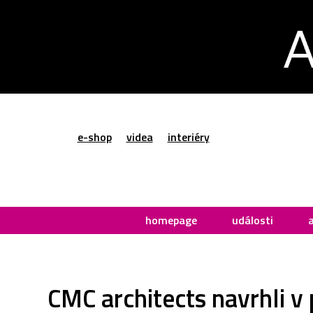
e-shop
videa
interiéry
homepage
události
CMC architects navrhli v