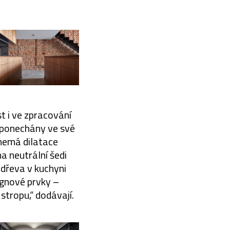
t i ve zpracování
y ponechány ve své
nemá dilatace
a neutrální šedi
 dřeva v kuchyni
ignové prvky –
stropu,“ dodávají.