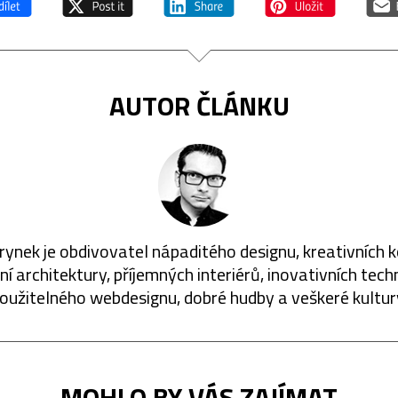
AUTOR ČLÁNKU
rynek je obdivovatel nápaditého designu, kreativních 
í architektury, příjemných interiérů, inovativních techn
oužitelného webdesignu, dobré hudby a veškeré kultur
MOHLO BY VÁS ZAJÍMAT