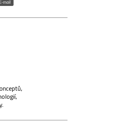
konceptů,
ologií,
y.