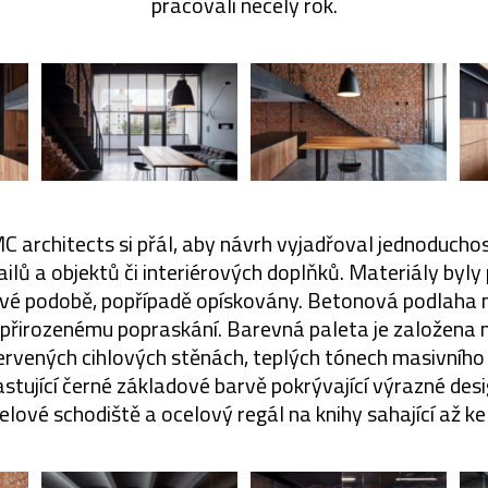
pracovali necelý rok.
MC architects si přál, aby návrh vyjadřoval jednoduchos
tailů a objektů či interiérových doplňků. Materiály byl
ové podobě, popřípadě opískovány. Betonová podlaha 
přirozenému popraskání. Barevná paleta je založena n
ervených cihlových stěnách, teplých tónech masivního
astující černé základové barvě pokrývající výrazné des
elové schodiště a ocelový regál na knihy sahající až ke 