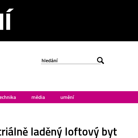
echnika
média
umění
riálně laděný loftový byt