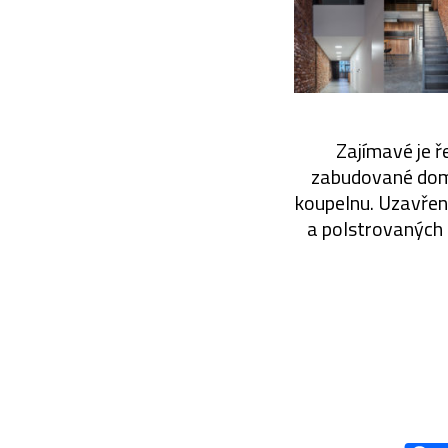
Zajímavé je ře
zabudované domá
koupelnu. Uzavřené
a polstrovaných 