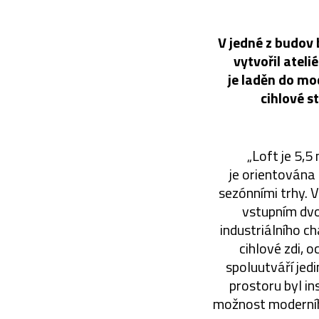
V jedné z budov
vytvořil atel
je laděn do mo
cihlové s
„Loft je 5,5
je orientována 
sezónními trhy. 
vstupním dvor
industriálního c
cihlové zdi, 
spoluutváří jed
prostoru byl in
možnost moderního 