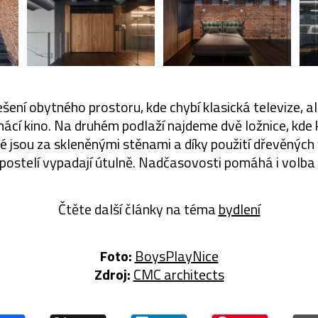
šení obytného prostoru, kde chybí klasická televize, ale
cí kino. Na druhém podlaží najdeme dvě ložnice, kde 
 jsou za skleněnými stěnami a díky použití dřevěných
postelí vypadají útulně. Nadčasovosti pomáhá i volba 
Čtěte další články na téma
bydlení
Foto:
BoysPlayNice
Zdroj:
CMC architects