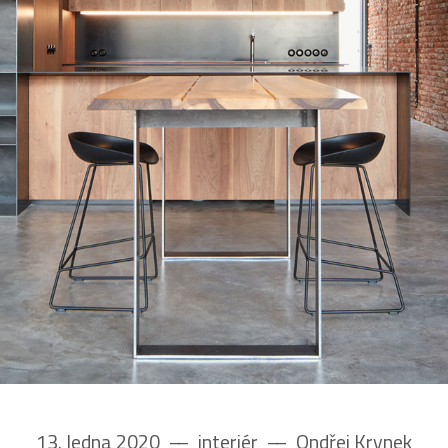
13. ledna 2020
––
interiér
––
Ondřej Krynek