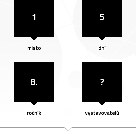
1
5
místo
dní
8.
?
ročník
vystavovatelů