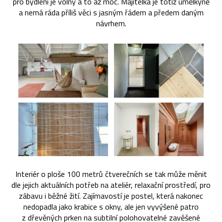
pro bydlení je volný a to až moc. Majitelka je totiž umělkyně
a nemá ráda příliš věci s jasným řádem a předem daným
návrhem.
Interiér o ploše 100 metrů čtverečních se tak může měnit
dle jejich aktuálních potřeb na ateliér, relaxační prostředí, pro
zábavu i běžné žití. Zajímavostí je postel, která nakonec
nedopadla jako krabice s okny, ale jen vyvýšené patro
z dřevěných prken na subtilní polohovatelné zavěšené