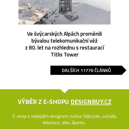
Ve švýcarských Alpách proměnili
bývalou telekomunikační věž
z 80. let na rozhlednu s restaurací
Titlis Tower
DALŠÍCH 11776 ČLÁNKŮ
VÝBĚR Z E-SHOPU
DESIGNBUY.CZ
E-shop s nejlepším designem světa! Nábytek, svítidla,
dekorace, sklo, šperky...