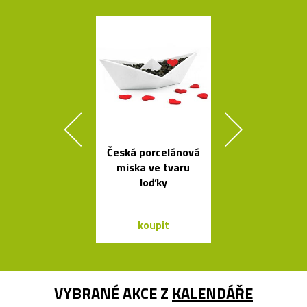
Česká porcelánová
Česká svíti
miska ve tvaru
Soap fouk
loďky
ručně bez f
koupit
koupit
VYBRANÉ AKCE Z
KALENDÁŘE