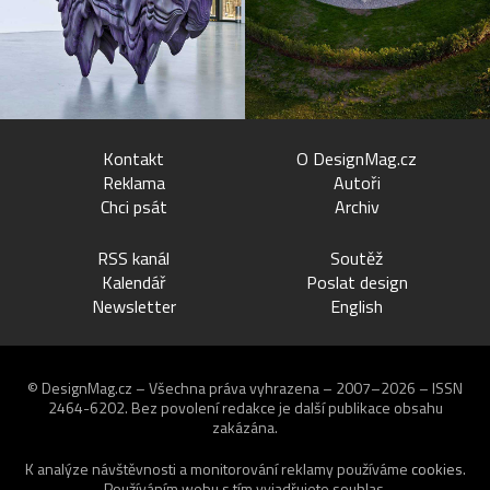
Kontakt
O DesignMag.cz
Reklama
Autoři
Chci psát
Archiv
RSS kanál
Soutěž
Kalendář
Poslat design
Newsletter
English
© DesignMag.cz – Všechna práva vyhrazena – 2007–2026 – ISSN
2464-6202.
Bez povolení redakce je další publikace obsahu
zakázána.
K analýze návštěvnosti a monitorování reklamy používáme
cookies
.
Používáním webu s tím vyjadřujete souhlas.