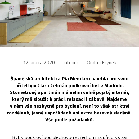
12. února 2020
interiér
Ondřej Krynek
Španělská architektka Pía Mendaro navrhla pro svou
přítelkyni Clara Cebrián podkrovní byt v Madridu.
Stometrový apartmán má velmi volně pojatý interiér,
který má sloužit k práci, relaxaci i zábavě. Najdeme
v něm vše nezbytné pro bydlení, není to však striktně
rozdělené, jasně uspořádané ani extra barevně sladěné.
Vše podle požadavků.
Byt v podkroví pod plechovou střechou má půdorys asi