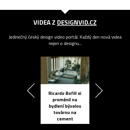
VIDEA Z
DESIGNVID.CZ
Jedinečný český design video portál. Každý den nová videa
nejen o designu...
Ricardo Bofill si
Přichází ten
proměnil na
propracovan
bydlení bývalou
elektronic
továrnu na
zápisník
cement
reMarkable