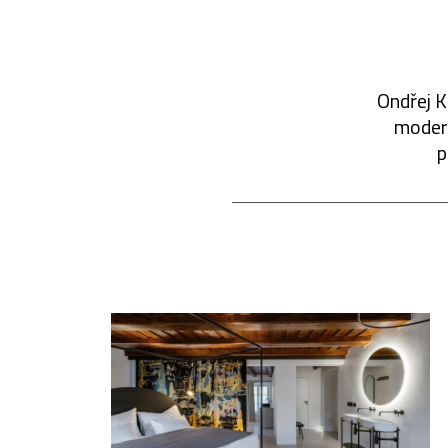
Ondřej K
modern
p