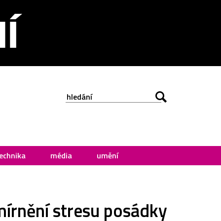
echnika
média
umění
mírnění stresu posádky