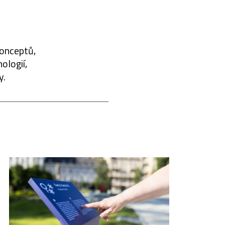
konceptů,
ologií,
y.