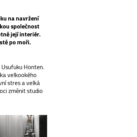
ku na navržení
nskou společnost
ě její interiér.
stě po moři.
i Usufuku Honten.
áka velkookého
ní stres a velká
oci změnit studio