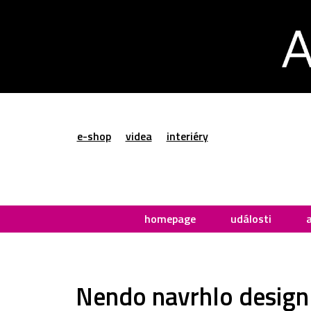
e-shop
videa
interiéry
homepage
události
Nendo navrhlo design 