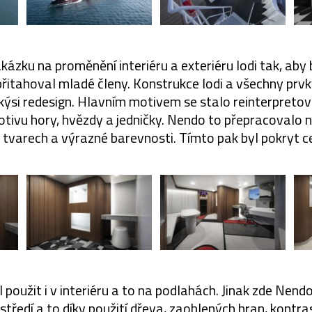
ázku na proměnění interiéru a exteriéru lodi tak, aby
přitahoval mladé členy. Konstrukce lodi a všechny prv
akýsi redesign. Hlavním motivem se stalo reinterpreto
motivu hory, hvězdy a jedničky. Nendo to přepracovalo 
tvarech a výrazné barevnosti. Tímto pak byl pokryt cel
 použit i v interiéru a to na podlahách. Jinak zde Nend
středí a to díky použití dřeva, zaoblených hran, kontrast