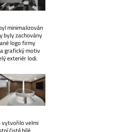
 byl minimalizován
ky byly zachovány
vané logo firmy
na grafický motiv
ý exteriér lodi.
o vytvořilo velmi
ní čistě bílé