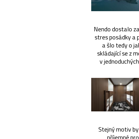
Nendo dostalo zak
stres posádky a 
a šlo tedy o j
skládající se z 
v jednoduchých 
Stejný motiv byl
příjemné pro