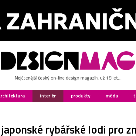
Nejčtenější český on-line design magazín, už 18 let…
architektura
interiér
produkty
móda
t
japonské rybářské lodi pro z