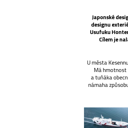
Japonské desi
designu exterié
Usufuku Honten 
Cílem je na
U města Kesennum
Má hmotnost 4
a tuňáka obecné
námaha způsobuje