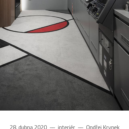
28. dubna 2020
––
interiér
––
Ondřej Krynek