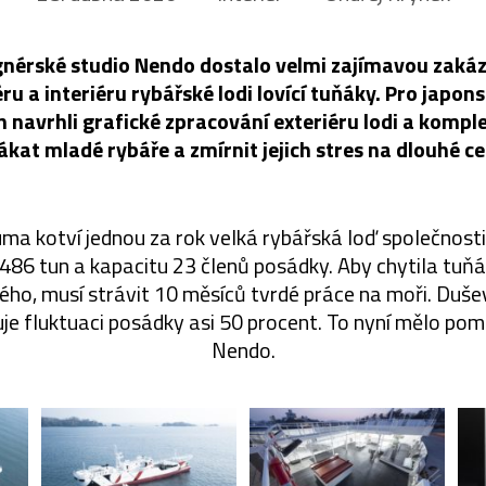
gnérské studio Nendo dostalo velmi zajímavou zakáz
ru a interiéru rybářské lodi lovící tuňáky. Pro japo
navrhli grafické zpracování exteriéru lodi a kompletn
lákat mladé rybáře a zmírnit jejich stres na dlouhé ce
a kotví jednou za rok velká rybářská loď společnost
86 tun a kapacitu 23 členů posádky. Aby chytila tuň
ho, musí strávit 10 měsíců tvrdé práce na moři. Dušev
 fluktuaci posádky asi 50 procent. To nyní mělo pom
Nendo.