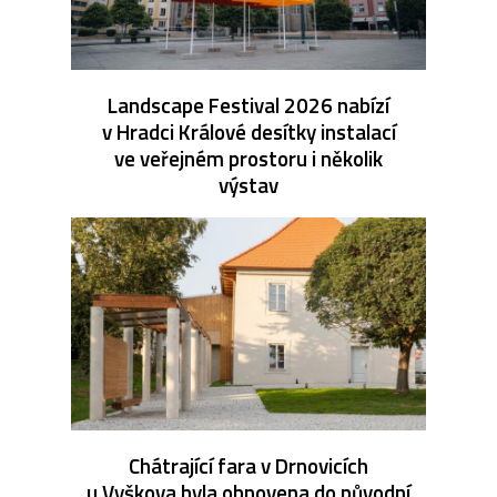
Landscape Festival 2026 nabízí
v Hradci Králové desítky instalací
ve veřejném prostoru i několik
výstav
Chátrající fara v Drnovicích
u Vyškova byla obnovena do původní