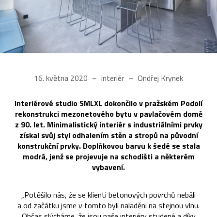
16. května 2020
interiér
Ondřej Krynek
Interiérové studio SMLXL dokončilo v pražském Podolí
rekonstrukci mezonetového bytu v pavlačovém domě
z 90. let. Minimalistický interiér s industriálními prvky
získal svůj styl odhalením stěn a stropů na původní
konstrukční prvky. Doplňkovou barvu k šedé se stala
modrá, jenž se projevuje na schodišti a některém
vybavení.
„Potěšilo nás, že se klienti betonových povrchů nebáli
a od začátku jsme v tomto byli naladěni na stejnou vlnu.
Občas slýcháme, že jsou naše interiéry studené a díky