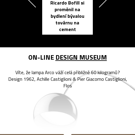
Ricardo Bofill si
Přichází ten
proměnil na
propracovan
bydlení bývalou
elektronic
továrnu na
zápisník
cement
reMarkable
ON-LINE
DESIGN MUSEUM
Víte, že lampa Arco váží celá přibližně 60 kilogramů?
Design 1962, Achille Castiglioni & Pier Giacomo Castiglioni,
Flos