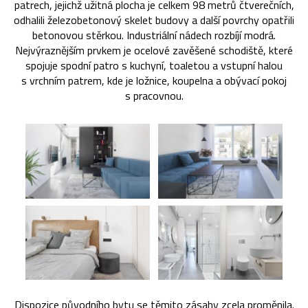
patrech, jejichž užitná plocha je celkem 98 metrů čtverečních,
odhalili železobetonový skelet budovy a další povrchy opatřili
betonovou stěrkou. Industriální nádech rozbíjí modrá.
Nejvýraznějším prvkem je ocelové zavěšené schodiště, které
spojuje spodní patro s kuchyní, toaletou a vstupní halou
s vrchním patrem, kde je ložnice, koupelna a obývací pokoj
s pracovnou.
Dispozice původního bytu se těmito zásahy zcela proměnila.