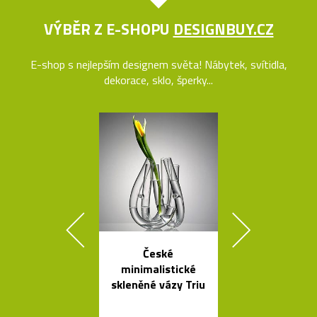
VÝBĚR Z E-SHOPU
DESIGNBUY.CZ
E-shop s nejlepším designem světa! Nábytek, svítidla,
dekorace, sklo, šperky...
České
České ruč
minimalistické
foukané skle
skleněné vázy Triu
Bubble od 