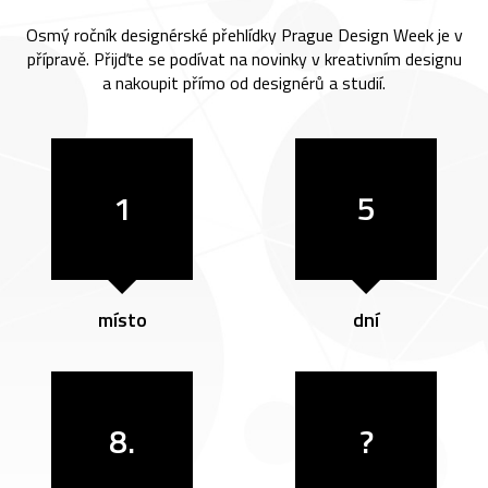
Osmý ročník designérské přehlídky Prague Design Week je v
přípravě. Přijďte se podívat na novinky v kreativním designu
a nakoupit přímo od designérů a studií.
1
5
místo
dní
8.
?