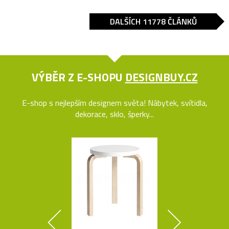
DALŠÍCH 11778 ČLÁNKŮ
VÝBĚR Z E-SHOPU
DESIGNBUY.CZ
E-shop s nejlepším designem světa! Nábytek, svítidla,
dekorace, sklo, šperky...