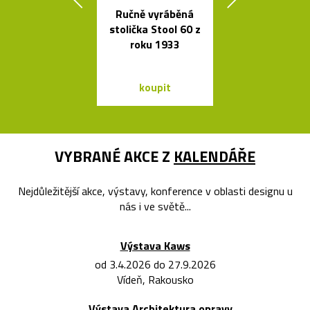
Ručně vyráběná
Skleněné bal
stolička Stool 60 z
jako česká sví
roku 1933
Memory
koupit
koupit
VYBRANÉ AKCE Z
KALENDÁŘE
Nejdůležitější akce, výstavy, konference v oblasti designu u
nás i ve světě...
Výstava Kaws
od 3.4.2026 do 27.9.2026
Vídeň, Rakousko
Výstava Architektura opravy