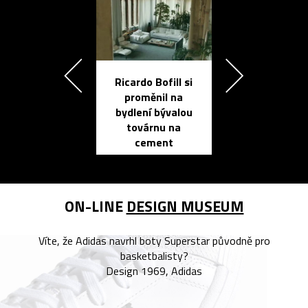
Ricardo Bofill si
Přichází ten
proměnil na
propracovan
bydlení bývalou
elektronic
továrnu na
zápisník
cement
reMarkable
ON-LINE
DESIGN MUSEUM
Víte, že Adidas navrhl boty Superstar původně pro
basketbalisty?
Design 1969, Adidas