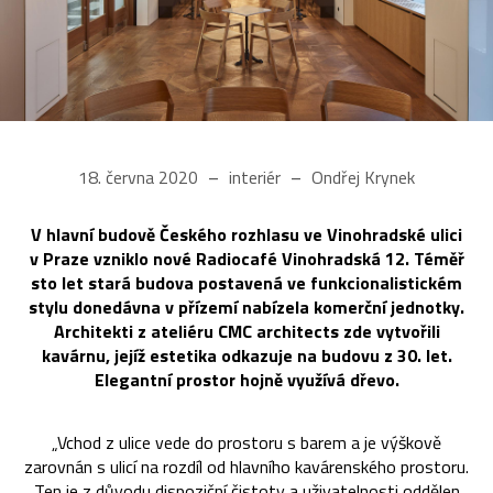
18. června 2020
interiér
Ondřej Krynek
V hlavní budově Českého rozhlasu ve Vinohradské ulici
v Praze vzniklo nové Radiocafé Vinohradská 12. Téměř
sto let stará budova postavená ve funkcionalistickém
stylu donedávna v přízemí nabízela komerční jednotky.
Architekti z ateliéru CMC architects zde vytvořili
kavárnu, jejíž estetika odkazuje na budovu z 30. let.
Elegantní prostor hojně využívá dřevo.
„Vchod z ulice vede do prostoru s barem a je výškově
zarovnán s ulicí na rozdíl od hlavního kavárenského prostoru.
Ten je z důvodu dispoziční čistoty a uživatelnosti oddělen