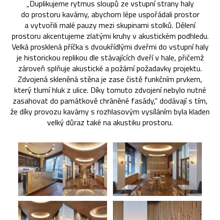
„Duplikujeme rytmus sloupů ze vstupní strany haly
do prostoru kavárny, abychom lépe uspořádali prostor
a vytvořili malé pauzy mezi skupinami stolků. Dělení
prostoru akcentujeme zlatými kruhy v akustickém podhledu.
Velká prosklená příčka s dvoukřídlými dveřmi do vstupní haly
je historickou replikou dle stávajících dveří v hale, přičemž
zároveň splňuje akustické a požární požadavky projektu.
Zdvojená skleněná stěna je zase čistě funkčním prvkem,
který tlumí hluk z ulice. Díky tomuto zdvojení nebylo nutné
zasahovat do památkově chráněné fasády,“ dodávají s tím,
že díky provozu kavárny s rozhlasovým vysíláním byla kladen
velký důraz také na akustiku prostoru.