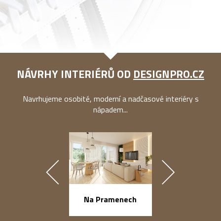
NÁVRHY INTERIÉRŮ OD
DESIGNPRO.CZ
Navrhujeme osobité, moderní a nadčasové interiéry s
nápadem...
náměstí Na Ba
Na Pramenech