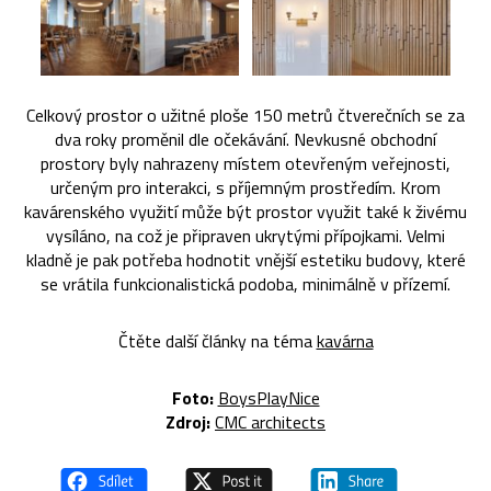
Celkový prostor o užitné ploše 150 metrů čtverečních se za
dva roky proměnil dle očekávání. Nevkusné obchodní
prostory byly nahrazeny místem otevřeným veřejnosti,
určeným pro interakci, s příjemným prostředím. Krom
kavárenského využití může být prostor využit také k živému
vysíláno, na což je připraven ukrytými přípojkami. Velmi
kladně je pak potřeba hodnotit vnější estetiku budovy, které
se vrátila funkcionalistická podoba, minimálně v přízemí.
Čtěte další články na téma
kavárna
Foto:
BoysPlayNice
Zdroj:
CMC architects