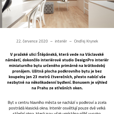
22. července 2020
interiér
Ondřej Krynek
V pražské ulici Štěpánská, která vede na Václavské
náměstí, dokončilo interiérové studio DesignPro interiér
miniaturního bytu určeného primárně na krátkodobý
pronájem. Užitná plocha podkrovního bytu je bez
koupelny jen 23 metrů čtverečních, přesto nabízí vše
nezbytné na několikadenní bydlení. Bonusem je výhled
na Prahu ze střešních oken.
Byt v centru hlavního města se nachází v podkroví a zcela
postrádá klasická okna. Interiér osvětlují pouze dvě velká
střešní okna, která jsou však umístěna příliš vysoko.