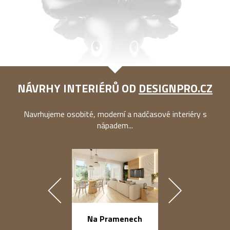
NÁVRHY INTERIÉRŮ OD
DESIGNPRO.CZ
Navrhujeme osobité, moderní a nadčasové interiéry s
nápadem...
náměstí Na Ba
Na Pramenech