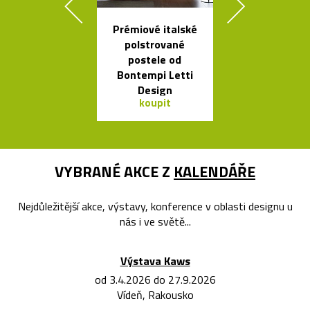
Prémiové italské
Kolekce
polstrované
skleněných sví
postele od
Bulb a Mega 
Bontempi Letti
Design
koupit
koupit
VYBRANÉ AKCE Z
KALENDÁŘE
Nejdůležitější akce, výstavy, konference v oblasti designu u
nás i ve světě...
Výstava Kaws
od 3.4.2026 do 27.9.2026
Vídeň, Rakousko