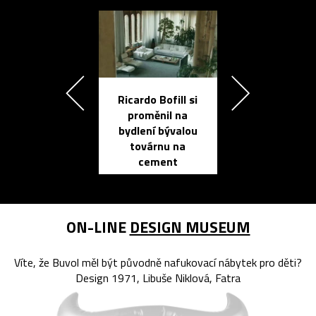
Ricardo Bofill si
Přichází ten
proměnil na
propracovan
bydlení bývalou
elektronic
továrnu na
zápisník
cement
reMarkable
ON-LINE
DESIGN MUSEUM
Víte, že Buvol měl být původně nafukovací nábytek pro děti?
Design 1971, Libuše Niklová, Fatra