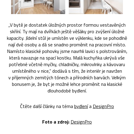
„V bytě je dostatek úložných prostor formou vestavěných
skříní. Ty mají na dvířkách ještě věšáky pro zvýšení úložné
kapacity. Jídelní stůl je umístěn ve výklenku, kde se pohodlně
nají dvě osoby a dá se snadno proměnit na pracovní místo.
Namísto klasické pohovky jsme navrhli lavici s polstrováním,
která navazuje na spací kostku. Malá kuchyňka ukrývá vše
potřebné včetně myčky, chladničky, mikrovlnky a kávovaru
umístěného v nice,“ dodává s tím, že interiér je navržen
v příjemných zemitých tónech a přírodních barvách. Velkým
bonusem je, že byt je možné lehce proměnit na klasické
dlouhodobé bydlení.
Čtěte další články na téma
bydlení
a
DesignPro
Foto a zdroj:
DesignPro