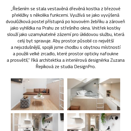
„Řešením se stala vestavěná dřevěná kostka z březové
překližky s několika funkcemi. Využívá se jako vyvýšená
dvoulůžková postel přístupná po kovovém žebříku a zároveň
jako vyhlídka na Prahu ze střešního okna. Vnitřek kostky
slouží jako uzamykatelné zázemí pro úklidovou službu, která
celý byt spravuje. Aby prostor působil co největší
a nejvzdušnější, spojili jsme chodbu s obytnou místností
a použili velké zrcadlo, které prostor opticky nafoukne
a prosvětlí,“ říká architektka a interiérová designérka Zuzana
Řepíková ze studia DesignPro.