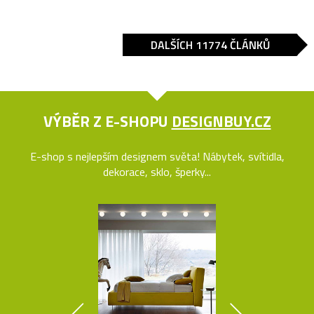
DALŠÍCH 11774 ČLÁNKŮ
VÝBĚR Z E-SHOPU
DESIGNBUY.CZ
E-shop s nejlepším designem světa! Nábytek, svítidla,
dekorace, sklo, šperky...