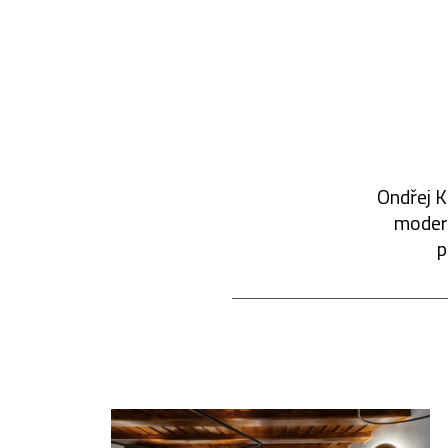
Ondřej K
modern
p