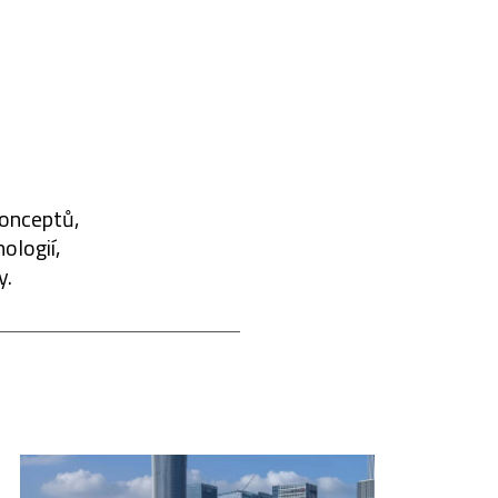
konceptů,
ologií,
y.