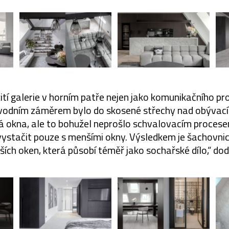
žití galerie v horním patře nejen jako komunikačního p
vodním záměrem bylo do skosené střechy nad obývac
vá okna, ale to bohužel neprošlo schvalovacím proces
 vystačit pouze s menšími okny. Výsledkem je šachovn
ích oken, která působí téměř jako sochařské dílo,“ do