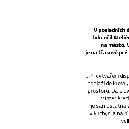
V posledních 
dokončil Ateli
na město. 
je nadčasově pré
„Při vytváření dis
podlaží do krovu,
prostoru. Dále by
v interiére
je samostatná š
V kuchyni a na ní
vel