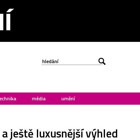
echnika
média
umění
a ještě luxusnější výhled