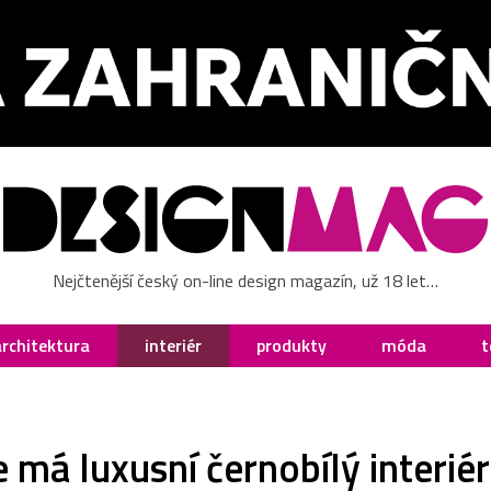
Nejčtenější český on-line design magazín, už 18 let…
architektura
interiér
produkty
móda
t
á luxusní černobílý interiér 