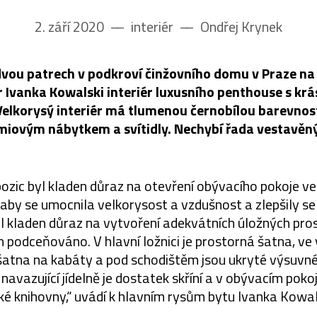
2. září 2020
––
interiér
––
Ondřej Krynek
dvou patrech v podkroví činžovního domu v Praze n
ér Ivanka Kowalski interiér luxusního penthouse s k
Velkorysý interiér má tlumenou černobílou barevnos
miovým nábytkem a svítidly. Nechybí řada vestavěnýc
pozic byl kladen důraz na otevření obývacího pokoje ve
 aby se umocnila velkorysost a vzdušnost a zlepšily s
l kladen důraz na vytvoření adekvátních úložných pros
ch podceňováno. V hlavní ložnici je prostorná šatna, ve 
atna na kabáty a pod schodištěm jsou ukryté výsuvné
 navazující jídelně je dostatek skříní a v obývacím pokoji
ké knihovny,“ uvádí k hlavním rysům bytu Ivanka Kowal