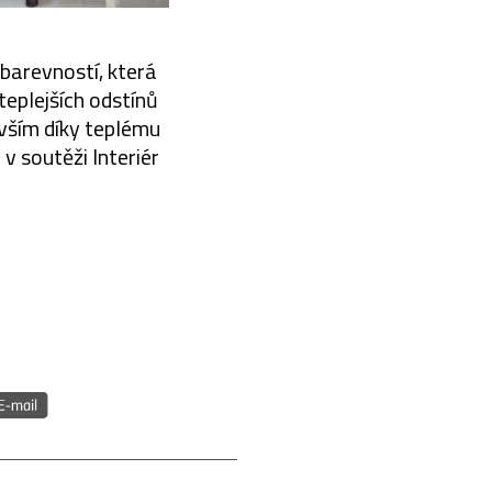
barevností, která
 teplejších odstínů
evším díky teplému
 v soutěži Interiér