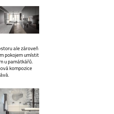
rostoru ale zároveň
ím pokojem umístit
em u památkářů.
icová kompozice
dává.