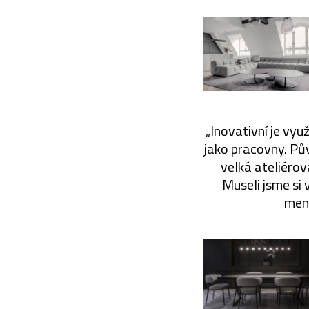
„Inovativní je vyu
jako pracovny. Pů
velká ateliéro
Museli jsme si
menš