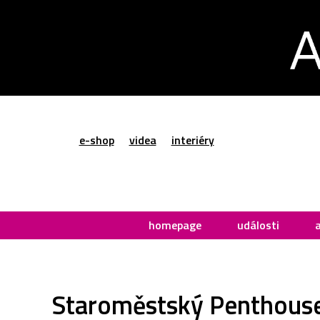
e-shop
videa
interiéry
homepage
události
Staroměstský Penthouse m