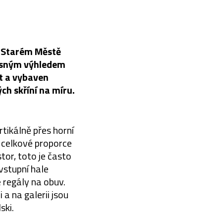
a Starém Městě
rásným výhledem
t a vybaven
h skříní na míru.
rtikálně přes horní
e celkové proporce
tor, toto je často
vstupní hale
 regály na obuv.
 a na galerii jsou
ski.