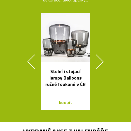
Stolní i stojací
Ikonická kol
lampy Balloons
lamp Tolome
ručně foukané v ČR
Artemid
koupit
koupit