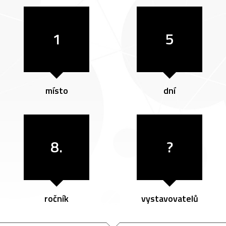
1
5
místo
dní
8.
?
ročník
vystavovatelů