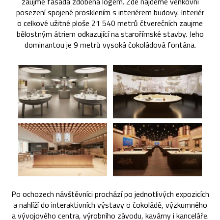
zaujme fasáda zdobená logem. Zde najdeme venkovní
posezení spojené prosklením s interiérem budovy. Interiér
o celkové užitné ploše 21 540 metrů čtverečních zaujme
bělostným átriem odkazující na starořímské stavby. Jeho
dominantou je 9 metrů vysoká čokoládová fontána.
Po ochozech návštěvníci prochází po jednotlivých expozicích
a nahlíží do interaktivních výstavy o čokoládě, výzkumného
a vývojového centra, výrobního závodu, kavárny i kanceláře.