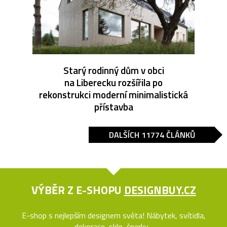
Starý rodinný dům v obci
na Liberecku rozšířila po
rekonstrukci moderní minimalistická
přístavba
DALŠÍCH 11774 ČLÁNKŮ
VÝBĚR Z E-SHOPU
DESIGNBUY.CZ
E-shop s nejlepším designem světa! Nábytek, svítidla,
dekorace, sklo, šperky...