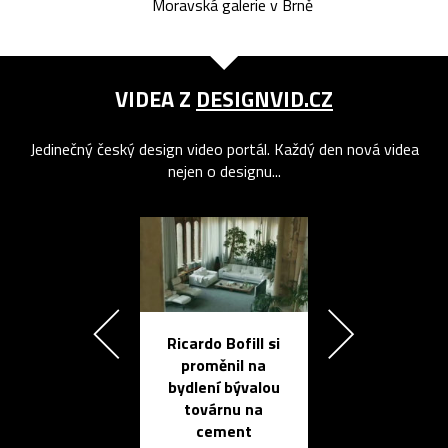
Moravská galerie v Brně
VIDEA Z
DESIGNVID.CZ
Jedinečný český design video portál. Každý den nová videa
nejen o designu...
Ricardo Bofill si
Přichází ten
proměnil na
propracovan
bydlení bývalou
elektronic
továrnu na
zápisník
cement
reMarkable