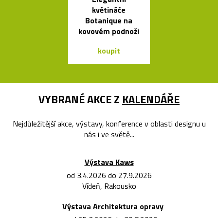
květináče
svítidel ze s
Botanique na
dřeva Muff
kovovém podnoži
koupit
koupit
VYBRANÉ AKCE Z
KALENDÁŘE
Nejdůležitější akce, výstavy, konference v oblasti designu u
nás i ve světě...
Výstava Kaws
od 3.4.2026 do 27.9.2026
Vídeň, Rakousko
Výstava Architektura opravy