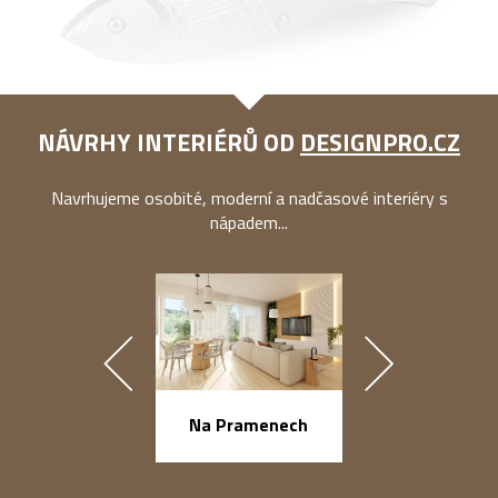
NÁVRHY INTERIÉRŮ OD
DESIGNPRO.CZ
Navrhujeme osobité, moderní a nadčasové interiéry s
nápadem...
náměstí Na Ba
Na Pramenech