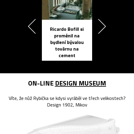
Ricardo Bofill si
Přichází ten
proměnil na
propracovan
bydlení bývalou
elektronic
továrnu na
zápisník
cement
reMarkable
ON-LINE
DESIGN MUSEUM
Víte, že nůž Rybička se kdysi vyráběl ve třech velikostech?
Design 1902, Mikov