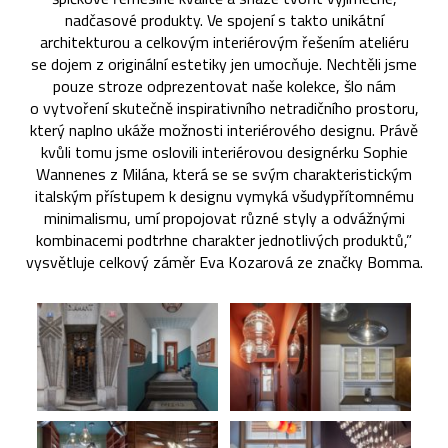
nadčasové produkty. Ve spojení s takto unikátní
architekturou a celkovým interiérovým řešením ateliéru
se dojem z originální estetiky jen umocňuje. Nechtěli jsme
pouze stroze odprezentovat naše kolekce, šlo nám
o vytvoření skutečně inspirativního netradičního prostoru,
který naplno ukáže možnosti interiérového designu. Právě
kvůli tomu jsme oslovili interiérovou designérku Sophie
Wannenes z Milána, která se se svým charakteristickým
italským přístupem k designu vymyká všudypřítomnému
minimalismu, umí propojovat různé styly a odvážnými
kombinacemi podtrhne charakter jednotlivých produktů,”
vysvětluje celkový záměr Eva Kozarová ze značky Bomma.