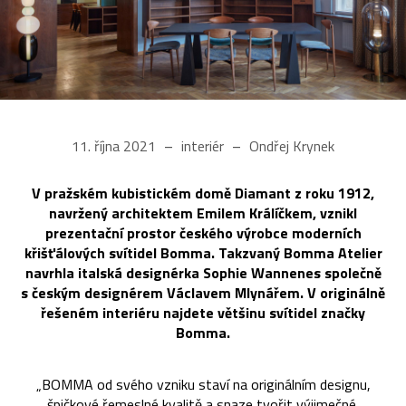
11. října 2021
interiér
Ondřej Krynek
V pražském kubistickém domě Diamant z roku 1912,
navržený architektem Emilem Králíčkem, vznikl
prezentační prostor českého výrobce moderních
křišťálových svítidel Bomma. Takzvaný Bomma Atelier
navrhla italská designérka Sophie Wannenes společně
s českým designérem Václavem Mlynářem. V originálně
řešeném interiéru najdete většinu svítidel značky
Bomma.
„BOMMA od svého vzniku staví na originálním designu,
špičkové řemeslné kvalitě a snaze tvořit výjimečné,