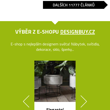
DALŠÍCH 11777 ČLÁNKŮ
VÝBĚR Z E-SHOPU
DESIGNBUY.CZ
E-shop s nejlepším designem světa! Nábytek, svítidla,
dekorace, sklo, šperky...
Elegantní
Kolekce čes