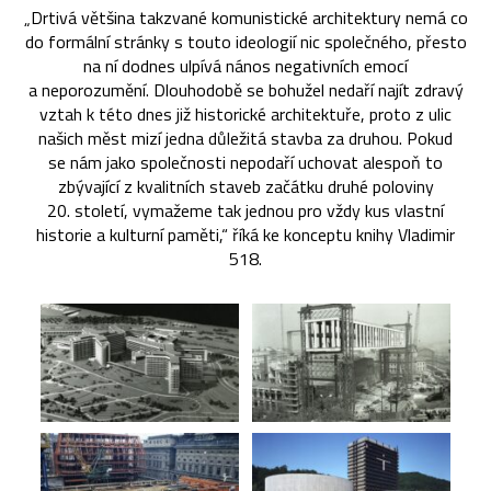
„Drtivá většina takzvané komunistické architektury nemá co
do formální stránky s touto ideologií nic společného, přesto
na ní dodnes ulpívá nános negativních emocí
a neporozumění. Dlouhodobě se bohužel nedaří najít zdravý
vztah k této dnes již historické architektuře, proto z ulic
našich měst mizí jedna důležitá stavba za druhou. Pokud
se nám jako společnosti nepodaří uchovat alespoň to
zbývající z kvalitních staveb začátku druhé poloviny
20. století, vymažeme tak jednou pro vždy kus vlastní
historie a kulturní paměti,“ říká ke konceptu knihy Vladimir
518.