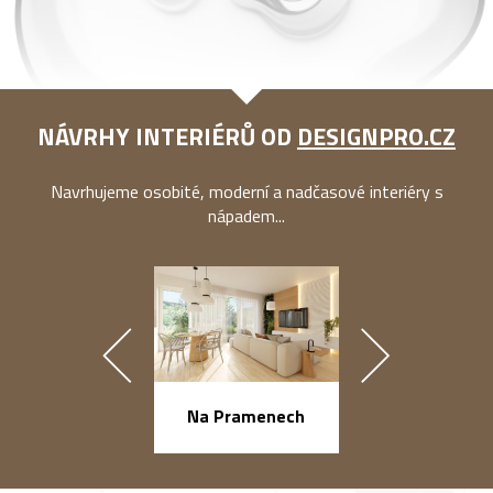
NÁVRHY INTERIÉRŮ OD
DESIGNPRO.CZ
Navrhujeme osobité, moderní a nadčasové interiéry s
nápadem...
náměstí Na Ba
Na Pramenech