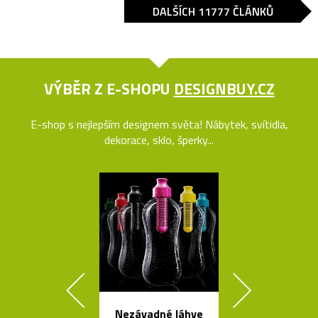
DALŠÍCH 11777 ČLÁNKŮ
VÝBĚR Z E-SHOPU
DESIGNBUY.CZ
E-shop s nejlepším designem světa! Nábytek, svítidla,
dekorace, sklo, šperky...
Nezávadné láhve
Svítidla o