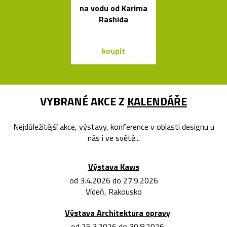
na vodu od Karima
architekta op
Rashida
Sydney Jor
Utzona
koupit
koupit
VYBRANÉ AKCE Z
KALENDÁŘE
Nejdůležitější akce, výstavy, konference v oblasti designu u
nás i ve světě...
Výstava Kaws
od 3.4.2026 do 27.9.2026
Vídeň, Rakousko
Výstava Architektura opravy
od 25.3.2026 do 30.8.2026