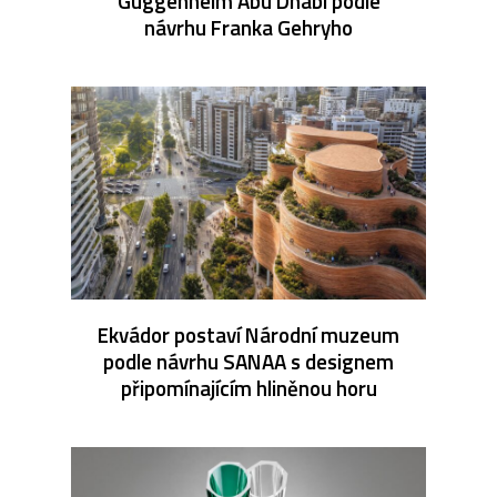
Guggenheim Abu Dhabi podle
návrhu Franka Gehryho
Ekvádor postaví Národní muzeum
podle návrhu SANAA s designem
připomínajícím hliněnou horu