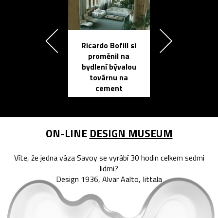
Ricardo Bofill si
Přichází ten
proměnil na
propracovan
bydlení bývalou
elektronic
továrnu na
zápisník
cement
reMarkable
ON-LINE
DESIGN MUSEUM
Víte, že jedna váza Savoy se vyrábí 30 hodin celkem sedmi
lidmi?
Design 1936, Alvar Aalto, Iittala