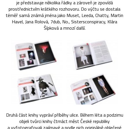
je představuje několika řádky a zároveň je zpovídá
prostřednictvím krátkého rozhovoru. Do výčtu se dostala
téměř samá známá jména jako Muset, Leeda, Chatty, Martin
Havel, Jana Rolová, 7dub, No., Sistersconspiracy, Klára
Šípková a mnozí další.
Druhá část knihy vypráví příběhy ulice. Během léta a podzimu
objeli tvůrci knihy čtrnáct měst České republiky
a vyfotografovali zajímavé a podle nich originálně oblečené