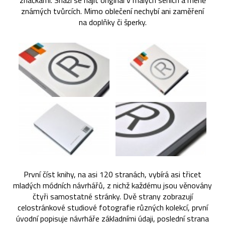
značkami. Snaží se najít originál v malých sériích a méně
známých tvůrcích. Mimo oblečení nechybí ani zaměření
na doplňky či šperky.
První číst knihy, na asi 120 stranách, vybírá asi třicet
mladých módních návrhářů, z nichž každému jsou věnovány
čtyři samostatné stránky. Dvě strany zobrazují
celostránkové studiové fotografie různých kolekcí, první
úvodní popisuje návrháře základními údaji, poslední strana