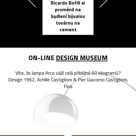
Ricardo Bofill si
Přichází ten
proměnil na
propracovan
bydlení bývalou
elektronic
továrnu na
zápisník
cement
reMarkable
ON-LINE
DESIGN MUSEUM
Víte, že lampa Arco váží celá přibližně 60 kilogramů?
Design 1962, Achille Castiglioni & Pier Giacomo Castiglioni,
Flos