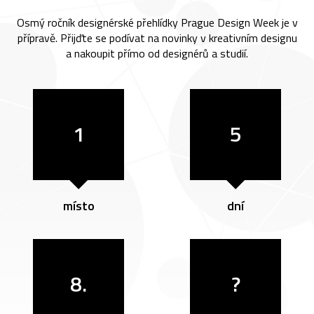
Osmý ročník designérské přehlídky Prague Design Week je v
přípravě. Přijďte se podívat na novinky v kreativním designu
a nakoupit přímo od designérů a studií.
1
5
místo
dní
8.
?