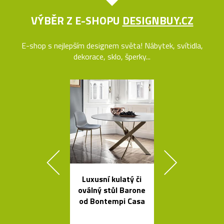
VÝBĚR Z E-SHOPU
DESIGNBUY.CZ
E-shop s nejlepším designem světa! Nábytek, svítidla,
dekorace, sklo, šperky...
Luxusní kulatý či
Skleněné bal
oválný stůl Barone
jako česká sví
od Bontempi Casa
Memory