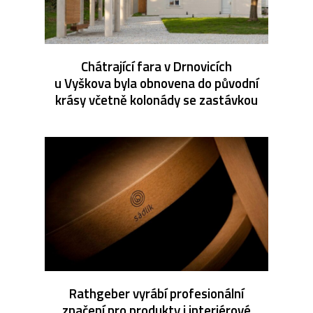
Chátrající fara v Drnovicích
u Vyškova byla obnovena do původní
krásy včetně kolonády se zastávkou
Rathgeber vyrábí profesionální
značení pro produkty i interiérové