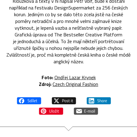
Klouzková a texty v ní napsal Petr Volf, bude k dostání
například na festivalu DesignSupermarket za 256 českých
korun. Jediným co by se dalo této zcela jistě na české
poměry netradiční a pro mnohé velmi zajímavé knize
vytknout, je lepená vazba a nešťastně vybraný papír.
Grafická úprava od The Bestseller Creative Platform
je jednoduchá a účelná. To že mají někteří portrétovaní
uříznuté špičky u nohou nejspíše nebude jejich chybou.
Zvláštností je, proč má kompletně česká kniha o české módě
anglický název.
Foto:
Ondřej Lazar Krynek
Zdroj:
Czech Original Fashion