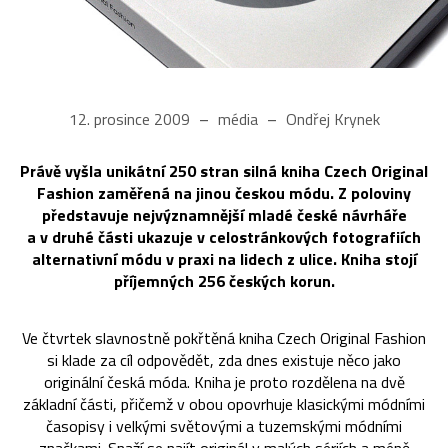
12. prosince 2009
média
Ondřej Krynek
Právě vyšla unikátní 250 stran silná kniha Czech Original
Fashion zaměřená na jinou českou módu. Z poloviny
představuje nejvýznamnější mladé české návrháře
a v druhé části ukazuje v celostránkových fotografiích
alternativní módu v praxi na lidech z ulice. Kniha stojí
příjemných 256 českých korun.
Ve čtvrtek slavnostně pokřtěná kniha Czech Original Fashion
si klade za cíl odpovědět, zda dnes existuje něco jako
originální česká móda. Kniha je proto rozdělena na dvě
základní části, přičemž v obou opovrhuje klasickými módními
časopisy i velkými světovými a tuzemskými módními