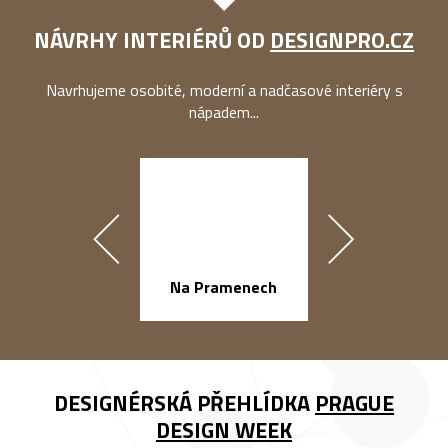
NÁVRHY INTERIÉRŮ OD
DESIGNPRO.CZ
Navrhujeme osobité, moderní a nadčasové interiéry s
nápadem...
náměstí Na Ba
Na Pramenech
DESIGNÉRSKÁ PŘEHLÍDKA
PRAGUE
DESIGN WEEK