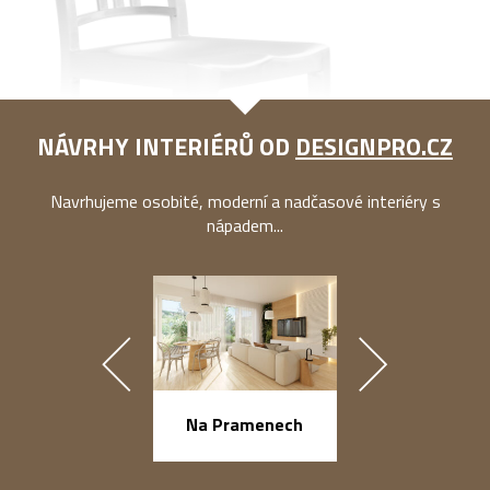
NÁVRHY INTERIÉRŮ OD
DESIGNPRO.CZ
Navrhujeme osobité, moderní a nadčasové interiéry s
nápadem...
náměstí Na Ba
Na Pramenech