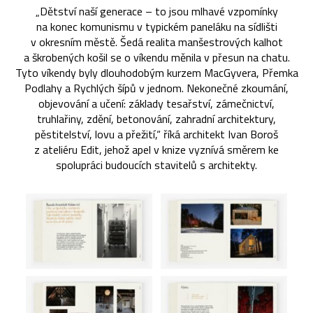
„Dětství naší generace – to jsou mlhavé vzpomínky
na konec komunismu v typickém paneláku na sídlišti
v okresním městě. Šedá realita manšestrových kalhot
a škrobených košil se o víkendu měnila v přesun na chatu.
Tyto víkendy byly dlouhodobým kurzem MacGyvera, Přemka
Podlahy a Rychlých šípů v jednom. Nekonečné zkoumání,
objevování a učení: základy tesařství, zámečnictví,
truhlařiny, zdění, betonování, zahradní architektury,
pěstitelství, lovu a přežití,“ říká architekt Ivan Boroš
z ateliéru Edit, jehož apel v knize vyznívá směrem ke
spolupráci budoucích stavitelů s architekty.