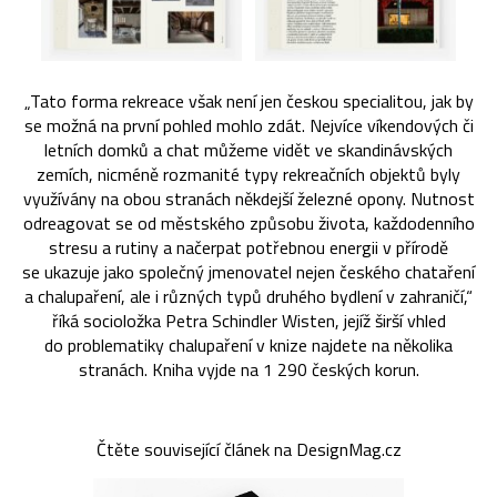
„Tato forma rekreace však není jen českou specialitou, jak by
se možná na první pohled mohlo zdát. Nejvíce víkendových či
letních domků a chat můžeme vidět ve skandinávských
zemích, nicméně rozmanité typy rekreačních objektů byly
využívány na obou stranách někdejší železné opony. Nutnost
odreagovat se od městského způsobu života, každodenního
stresu a rutiny a načerpat potřebnou energii v přírodě
se ukazuje jako společný jmenovatel nejen českého chataření
a chalupaření, ale i různých typů druhého bydlení v zahraničí,“
říká socioložka Petra Schindler Wisten, jejíž širší vhled
do problematiky chalupaření v knize najdete na několika
stranách. Kniha vyjde na 1 290 českých korun.
Čtěte související článek na DesignMag.cz