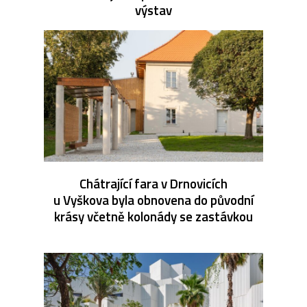
výstav
Chátrající fara v Drnovicích
u Vyškova byla obnovena do původní
krásy včetně kolonády se zastávkou