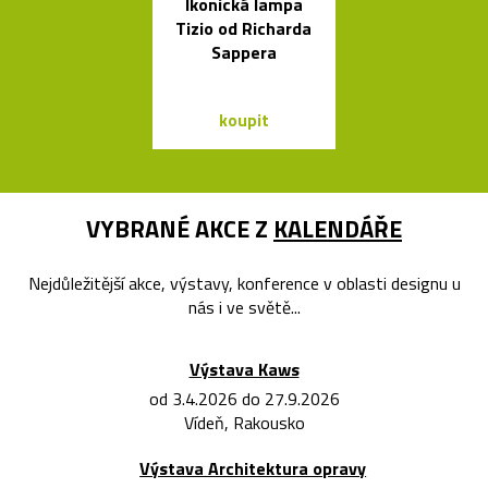
Ikonická lampa
Závěsná svít
Tizio od Richarda
Grape inspir
Sappera
hrozny
koupit
koupit
VYBRANÉ AKCE Z
KALENDÁŘE
Nejdůležitější akce, výstavy, konference v oblasti designu u
nás i ve světě...
Výstava Kaws
od 3.4.2026 do 27.9.2026
Vídeň, Rakousko
Výstava Architektura opravy