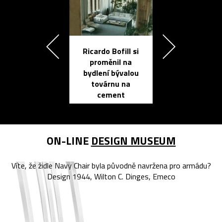
Ricardo Bofill si
Přichází ten
proměnil na
propracovan
bydlení bývalou
elektronic
továrnu na
zápisník
cement
reMarkable
ON-LINE
DESIGN MUSEUM
Víte, že židle Navy Chair byla původně navržena pro armádu?
Design 1944, Wilton C. Dinges, Emeco