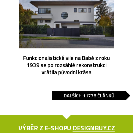
Funkcionalistické vile na Babě z roku
1939 se po rozsáhlé rekonstrukci
vrátila původní krása
DALŠÍCH 11778 ČLÁNKŮ
VÝBĚR Z E-SHOPU
DESIGNBUY.CZ