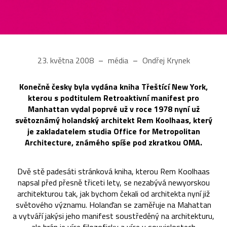
23. května 2008
média
Ondřej Krynek
Konečně česky byla vydána kniha Třeštící New York,
kterou s podtitulem Retroaktivní manifest pro
Manhattan vydal poprvé už v roce 1978 nyní už
světoznámý holandský architekt Rem Koolhaas, který
je zakladatelem studia Office for Metropolitan
Architecture, známého spíše pod zkratkou OMA.
Dvě stě padesáti stránková kniha, kterou Rem Koolhaas
napsal před přesně třiceti lety, se nezabývá newyorskou
architekturou tak, jak bychom čekali od architekta nyní již
světového významu. Holanďan se zaměřuje na Mahattan
a vytváří jakýsi jeho manifest soustředěný na architekturu,