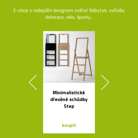
E-shop s nejlepším designem světa! Nábytek, svítidla,
dekorace, sklo, šperky...
Minimalistické
Nezávadné l
dřevěné schůdky
na vodu od K
Step
Rashida
koupit
koupit