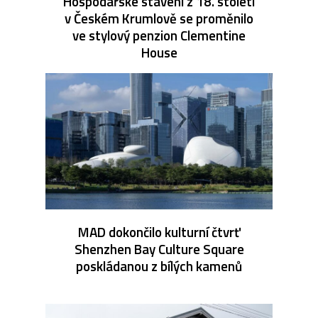
Hospodářské stavení z 18. století
v Českém Krumlově se proměnilo
ve stylový penzion Clementine
House
MAD dokončilo kulturní čtvrť
Shenzhen Bay Culture Square
poskládanou z bílých kamenů