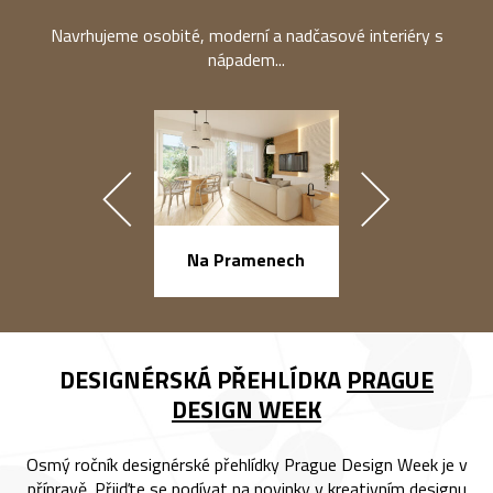
Navrhujeme osobité, moderní a nadčasové interiéry s
nápadem...
náměstí Na Ba
Na Pramenech
DESIGNÉRSKÁ PŘEHLÍDKA
PRAGUE
DESIGN WEEK
Osmý ročník designérské přehlídky Prague Design Week je v
přípravě. Přijďte se podívat na novinky v kreativním designu