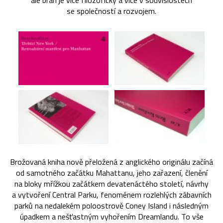
ale brán je více filozoficky a více v souvislostech
se společností a rozvojem.
Brožovaná kniha nově přeložená z anglického originálu začíná
od samotného začátku Mahattanu, jeho zařazení, členění
na bloky mřížkou začátkem devatenáctého století, návrhy
a vytvoření Central Parku, fenoménem rozlehlých zábavních
parků na nedalekém poloostrově Coney Island i následným
úpadkem a nešťastným vyhořením Dreamlandu. To vše