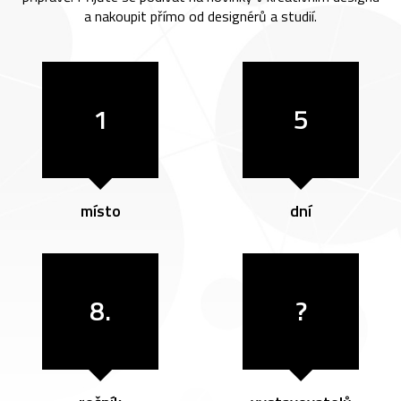
a nakoupit přímo od designérů a studií.
1
5
místo
dní
8.
?