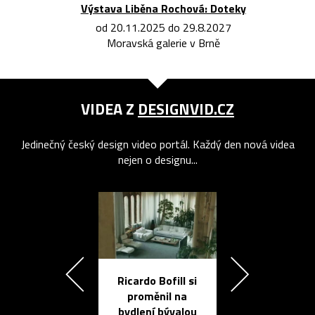
Výstava Liběna Rochová: Doteky
od 20.11.2025 do 29.8.2027
Moravská galerie v Brně
VIDEA Z
DESIGNVID.CZ
Jedinečný český design video portál. Každý den nová videa
nejen o designu...
Ricardo Bofill si
Přichází ten
proměnil na
propracovan
bydlení bývalou
elektronic