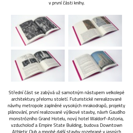
v první části knihy.
Střední část se zabývá už samotným nástupem velkolepé
architektury přelomu století. Futuristické nerealizované
návrhy metropole zaplněné vysokých mrakodrapů, projekty
plánování, první realizované výškové stavby, návrh Gaudího
monstrózního Grand Hotelu, nový hotel Waldorf-Astoria,
vzducholoď a Empire State Building, budova Downtown
Athletic Club a mnohé další stavby rozebrané v jasných