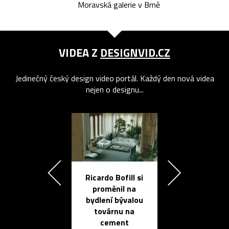
Moravská galerie v Brně
VIDEA Z
DESIGNVID.CZ
Jedinečný český design video portál. Každý den nová videa
nejen o designu...
Ricardo Bofill si
Přichází ten
proměnil na
propracovan
bydlení bývalou
elektronic
továrnu na
zápisník
cement
reMarkable