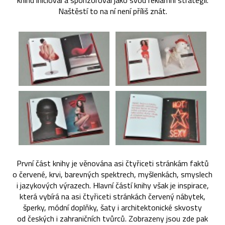
knihu inicioval a sponzoroval jako svou reklamní strategii.
Naštěstí to na ní není příliš znát.
První část knihy je věnována asi čtyřiceti stránkám faktů
o červené, krvi, barevných spektrech, myšlenkách, smyslech
i jazykových výrazech. Hlavní částí knihy však je inspirace,
která vybírá na asi čtyřiceti stránkách červený nábytek,
šperky, módní doplňky, šaty i architektonické skvosty
od českých i zahraničních tvůrců. Zobrazeny jsou zde pak