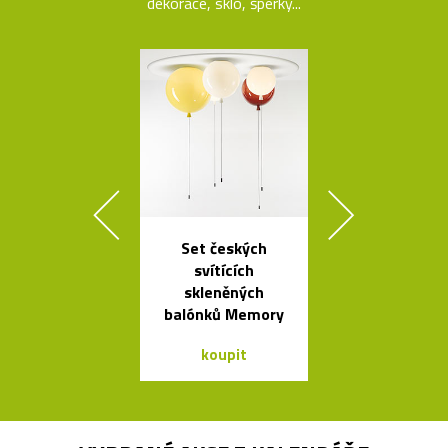
dekorace, sklo, šperky...
Set českých
Načechran
svítících
měkké svíti
skleněných
Cloud od Geh
balónků Memory
koupit
koupit