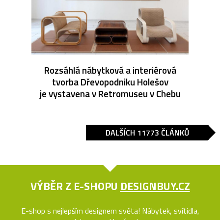
Rozsáhlá nábytková a interiérová
tvorba Dřevopodniku Holešov
je vystavena v Retromuseu v Chebu
DALŠÍCH 11773 ČLÁNKŮ
VÝBĚR Z E-SHOPU
DESIGNBUY.CZ
E-shop s nejlepším designem světa! Nábytek, svítidla,