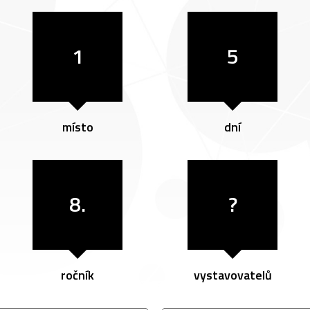
1
5
místo
dní
8.
?
ročník
vystavovatelů