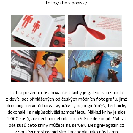
fotografie s popisky.
Třetí a poslední obsahová část knihy je galerie sto snímků
z devíti set přihlášených od českých módních fotografů, jímž
dominuje červená barva. Vyhrály ty nejoriginálnější, technicky
dokonalé i s nejpůsobivější atmosférou. Náklad knihy je sice
1 000 kusů, ale není ani nebude ji možné nikde koupit. Vyhrát
pět kusů této knihy můžete na serveru DesignMagazin.cz
v soutěži prostřednictvím Facebooku jako náš tamní