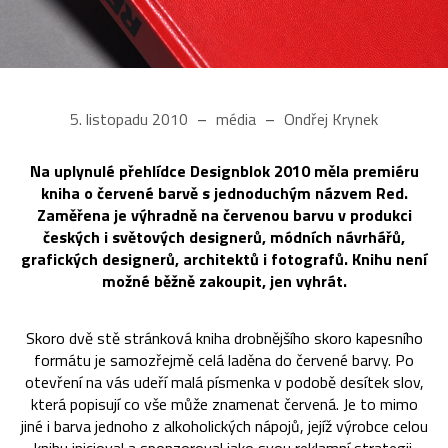
5. listopadu 2010
média
Ondřej Krynek
Na uplynulé přehlídce Designblok 2010 měla premiéru
kniha o červené barvě s jednoduchým názvem Red.
Zaměřena je výhradně na červenou barvu v produkci
českých i světových designerů, módních návrhářů,
grafických designerů, architektů i fotografů. Knihu není
možné běžně zakoupit, jen vyhrát.
Skoro dvě stě stránková kniha drobnějšího skoro kapesního
formátu je samozřejmě celá laděna do červené barvy. Po
otevření na vás udeří malá písmenka v podobě desítek slov,
která popisují co vše může znamenat červená. Je to mimo
jiné i barva jednoho z alkoholických nápojů, jejíž výrobce celou