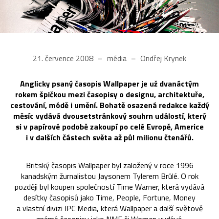
21. července 2008
média
Ondřej Krynek
Anglicky psaný časopis Wallpaper je už dvanáctým
rokem špičkou mezi časopisy o designu, architektuře,
cestování, módě i umění. Bohatě osazená redakce každý
měsíc vydává dvousetstránkový souhrn událostí, který
si v papírové podobě zakoupí po celé Evropě, Americe
i v dalších částech světa až půl milionu čtenářů.
Britský časopis Wallpaper byl založený v roce 1996
kanadským žurnalistou Jaysonem Tylerem Brûlé. O rok
později byl koupen společností Time Warner, která vydává
desítky časopisů jako Time, People, Fortune, Money
a vlastní divizi IPC Media, která Wallpaper a další světově