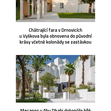
Chátrající fara v Drnovicích
u Vyškova byla obnovena do původní
krásy včetně kolonády se zastávkou
Mecanoo v Abu Dhabi dokončilo bílé