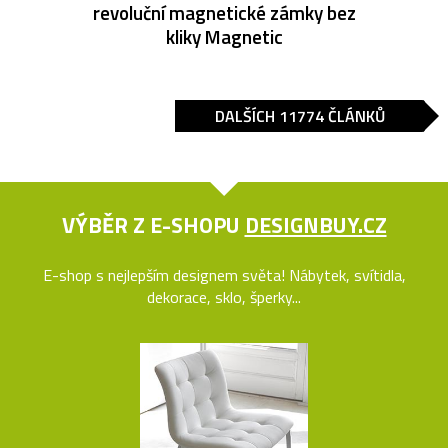
revoluční magnetické zámky bez
kliky Magnetic
DALŠÍCH 11774 ČLÁNKŮ
VÝBĚR Z E-SHOPU
DESIGNBUY.CZ
E-shop s nejlepším designem světa! Nábytek, svítidla,
dekorace, sklo, šperky...