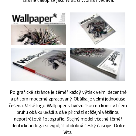
známé časopisy jako NME či Woman vydává.
Po grafické stránce je téměř každý výtisk velmi decentně
a přitom moderně zpracovaný. Obálka je velmi jednoduše
řešena. Velké logo Wallpaper s hvězdičkou na konci v bílém
pruhu obálku uvádí a dále přichází stěžejní většinou
neportrétová fotografie. Stejný model včetně téměř
identického loga si vypůjčil obdobný český časopis Dolce
Vita.