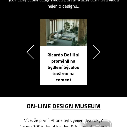
nejen o designu...
Ricardo Bofill si
Přichází ten
proměnil na
propracovan
bydlení bývalou
elektronic
továrnu na
zápisník
cement
reMarkable
ON-LINE
DESIGN MUSEUM
Víte, že první iPhone byl vyvíjen dva roky?
Design 2005, Jonathan Ive & Steve Jobs, Apple