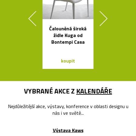
Čalouněná široká
Ručně vyro
židle Kuga od
dřevěné soš
Bontempi Casa
Dánska
koupit
koupit
VYBRANÉ AKCE Z
KALENDÁŘE
Nejdůležitější akce, výstavy, konference v oblasti designu u
nás i ve světě...
Výstava Kaws