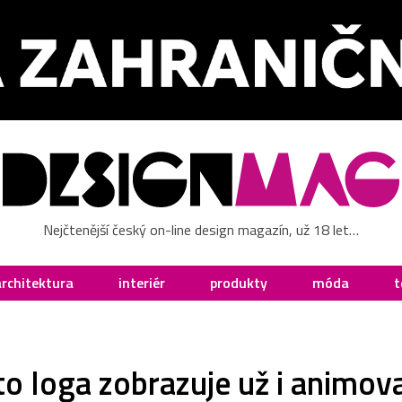
Nejčtenější český on-line design magazín, už 18 let…
architektura
interiér
produkty
móda
t
o loga zobrazuje už i animo