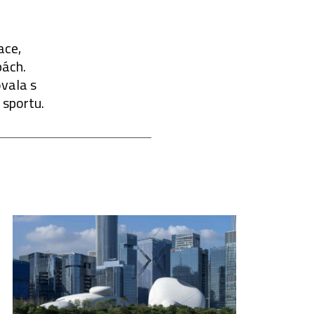
ace,
pách.
ovala s
sportu.