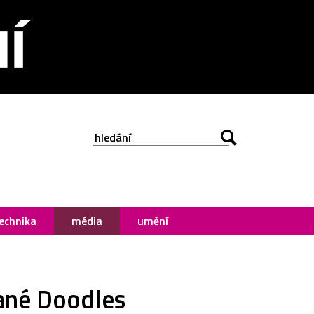
echnika
média
umění
vané Doodles