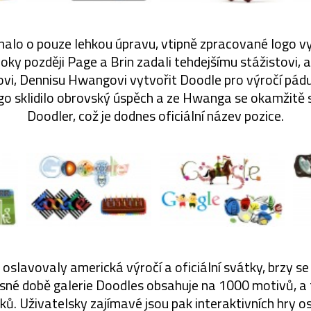
nalo o pouze lehkou úpravu, vtipně zpracované logo vy
roky později Page a Brin zadali tehdejšímu stážistovi,
i, Dennisu Hwangovi vytvořit Doodle pro výročí pádu
go sklidilo obrovský úspěch a ze Hwanga se okamžitě 
Doodler, což je dodnes oficiální název pozice.
oslavovaly americká výročí a oficiální svátky, brzy se 
asné době galerie Doodles obsahuje na 1000 motivů, a
ů. Uživatelsky zajímavé jsou pak interaktivních hry os