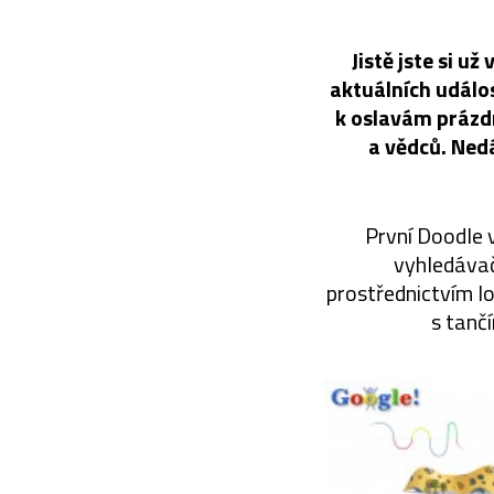
Jistě jste si u
aktuálních událos
k oslavám prázd
a vědců. Ned
První Doodle v
vyhledávač
prostřednictvím lo
s tanč