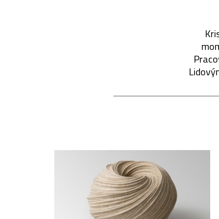
Kri
mome
Pracov
Lidový