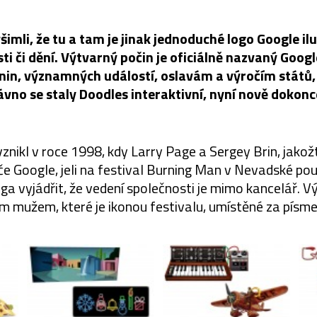
ž všimli, že tu a tam je jinak jednoduché logo Google i
ti či dění. Výtvarný počin je oficiálně nazvaný Googl
nin, významných událostí, oslavám a výročím států,
ávno se staly Doodles interaktivní, nyní nově dokon
znikl v roce 1998, kdy Larry Page a Sergey Brin, jako
e Google, jeli na festival Burning Man v Nevadské poušt
ga vyjádřit, že vedení společnosti je mimo kancelář. 
ím mužem, které je ikonou festivalu, umístěné za písm