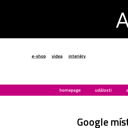
e-shop
videa
interiéry
homepage
události
Google míst