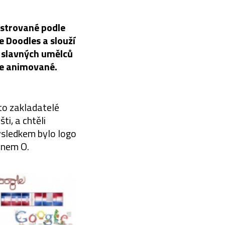
lustrované podle
e Doodles a slouží
 slavných umělců
ce animované.
žto zakladatelé
i, a chtěli
Výsledkem bylo logo
enem O.