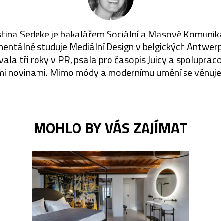
stina Sedeke je bakalářem Sociální a Masové Komunik
ntálně studuje Mediální Design v belgických Antwer
ala tři roky v PR, psala pro časopis Juicy a spoluprac
mi novinami. Mimo módy a modernímu umění se věnuje 
MOHLO BY VÁS ZAJÍMAT