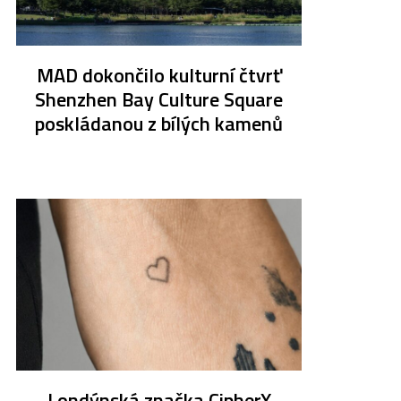
MAD dokončilo kulturní čtvrť
Shenzhen Bay Culture Square
poskládanou z bílých kamenů
Londýnská značka CipherX