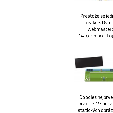
Přestože se jed
reakce. Dva 
webmasterov
14. července. Lo
Doodles nejprve 
i hranice. V souč
statických obrázk