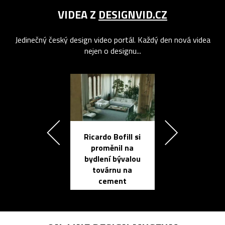
VIDEA Z
DESIGNVID.CZ
Jedinečný český design video portál. Každý den nová videa
nejen o designu...
Ricardo Bofill si
Přichází ten
proměnil na
propracovan
bydlení bývalou
elektronic
továrnu na
zápisník
cement
reMarkable