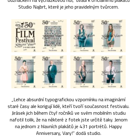
odznáčkem na vycházkovou hůl,“ uvádí k oficiálnímu plakátu
Studio Najbrt, které je jeho pravidelným tvůrcem.
„Lehce absurdní typografickou vzpomínku na imaginární
staré časy ale korigují lidé, kteří tvoří současnost festivalu.
Jirásek jich během čtyř ročníků ve svém mobilním studiu
nafotil tolik, že na některé z fotek jste určitě taky. Jenom
na jednom z hlavních plakátů je 431 portrétů. Happy
Anniversary, Vary!“ dodá studio.