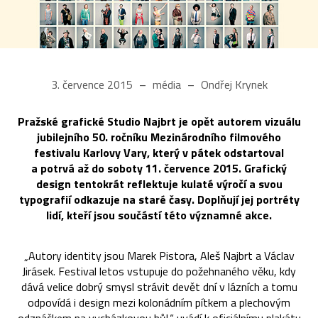
3. července 2015
média
Ondřej Krynek
Pražské grafické Studio Najbrt je opět autorem vizuálu
jubilejního 50. ročníku Mezinárodního filmového
festivalu Karlovy Vary, který v pátek odstartoval
a potrvá až do soboty 11. července 2015. Grafický
design tentokrát reflektuje kulaté výročí a svou
typografií odkazuje na staré časy. Doplňují jej portréty
lidí, kteří jsou součástí této významné akce.
„Autory identity jsou Marek Pistora, Aleš Najbrt a Václav
Jirásek. Festival letos vstupuje do požehnaného věku, kdy
dává velice dobrý smysl strávit devět dní v lázních a tomu
odpovídá i design mezi kolonádním pítkem a plechovým