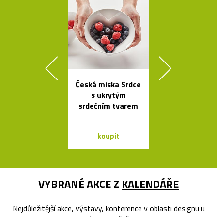
Česká miska Srdce
Nehořlav
s ukrytým
schránky na k
srdečním tvarem
od počítačů 
koupit
koupit
VYBRANÉ AKCE Z
KALENDÁŘE
Nejdůležitější akce, výstavy, konference v oblasti designu u