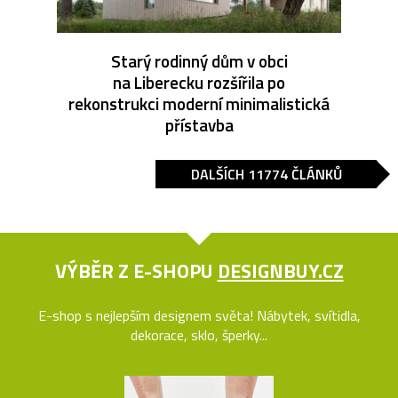
Starý rodinný dům v obci
na Liberecku rozšířila po
rekonstrukci moderní minimalistická
přístavba
DALŠÍCH 11774 ČLÁNKŮ
VÝBĚR Z E-SHOPU
DESIGNBUY.CZ
E-shop s nejlepším designem světa! Nábytek, svítidla,
dekorace, sklo, šperky...