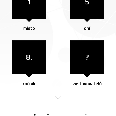
1
5
místo
dní
8.
?
ročník
vystavovatelů