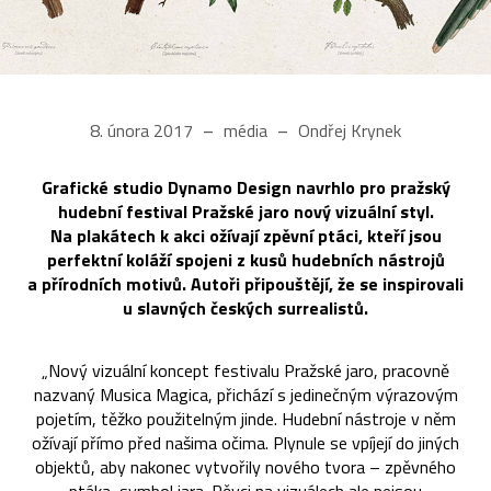
8. února 2017
média
Ondřej Krynek
Grafické studio Dynamo Design navrhlo pro pražský
hudební festival Pražské jaro nový vizuální styl.
Na plakátech k akci ožívají zpěvní ptáci, kteří jsou
perfektní koláží spojeni z kusů hudebních nástrojů
a přírodních motivů. Autoři připouštějí, že se inspirovali
u slavných českých surrealistů.
„Nový vizuální koncept festivalu Pražské jaro, pracovně
nazvaný Musica Magica, přichází s jedinečným výrazovým
pojetím, těžko použitelným jinde. Hudební nástroje v něm
ožívají přímo před našima očima. Plynule se vpíjejí do jiných
objektů, aby nakonec vytvořily nového tvora – zpěvného