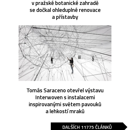
v pražské botanické zahradě
se dočkal ohleduplné renovace
a přístavby
Tomás Saraceno otevřel výstavu
Interwoven s instalacemi
inspirovanými světem pavouků
a lehkostí mraků
DALŠÍCH 11775 ČLÁNKŮ