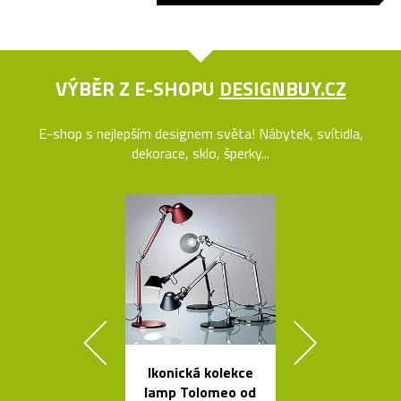
VÝBĚR Z E-SHOPU
DESIGNBUY.CZ
E-shop s nejlepším designem světa! Nábytek, svítidla,
dekorace, sklo, šperky...
Ikonická kolekce
Luxusní kulat
lamp Tolomeo od
oválný stůl B