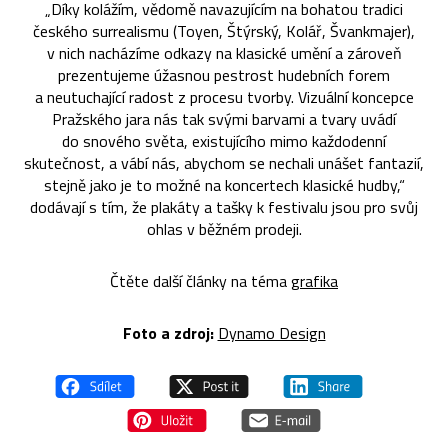
„Díky kolážím, vědomě navazujícím na bohatou tradici
českého surrealismu (Toyen, Štýrský, Kolář, Švankmajer),
v nich nacházíme odkazy na klasické umění a zároveň
prezentujeme úžasnou pestrost hudebních forem
a neutuchající radost z procesu tvorby. Vizuální koncepce
Pražského jara nás tak svými barvami a tvary uvádí
do snového světa, existujícího mimo každodenní
skutečnost, a vábí nás, abychom se nechali unášet fantazií,
stejně jako je to možné na koncertech klasické hudby,“
dodávají s tím, že plakáty a tašky k festivalu jsou pro svůj
ohlas v běžném prodeji.
Čtěte další články na téma
grafika
Foto a zdroj:
Dynamo Design