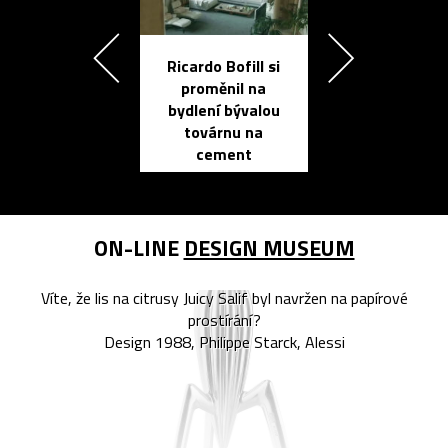
Ricardo Bofill si
Přichází ten
proměnil na
propracovan
bydlení bývalou
elektronic
továrnu na
zápisník
cement
reMarkable
ON-LINE
DESIGN MUSEUM
Víte, že lis na citrusy Juicy Salif byl navržen na papírové
prostírání?
Design 1988, Philippe Starck, Alessi