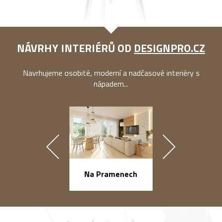
NÁVRHY INTERIÉRŮ OD
DESIGNPRO.CZ
Navrhujeme osobité, moderní a nadčasové interiéry s
nápadem...
náměstí Na Ba
Na Pramenech