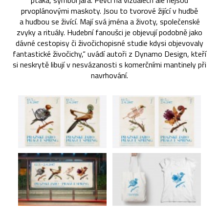
ptáka, symbol jara. Pěvci na vizuálech ale nejsou
prvoplánovými maskoty. Jsou to tvorové žijící v hudbě
a hudbou se živící. Mají svá jména a životy, společenské
zvyky a rituály. Hudební fanoušci je objevují podobně jako
dávné cestopisy či živočichopisné studie kdysi objevovaly
fantastické živočichy,“ uvádí autoři z Dynamo Design, kteří
si neskrytě libují v nesvázanosti s komerčními mantinely při
navrhování.