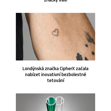
Londýnská značka CipherX začala
nabízet inovativní bezbolestné
tetování