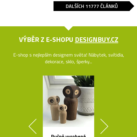
DALŠÍCH 11777 ČLÁNKŮ
VÝBĚR Z E-SHOPU
DESIGNBUY.CZ
E-shop s nejlepším designem světa! Nábytek, svítidla,
dekorace, sklo, šperky...
Ručně vyrobené
Rychlovar