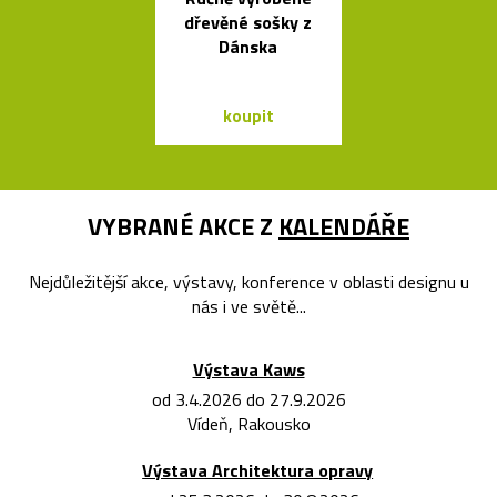
dřevěné sošky z
konvice Plis
Dánska
čtyřech bar
koupit
koupit
VYBRANÉ AKCE Z
KALENDÁŘE
Nejdůležitější akce, výstavy, konference v oblasti designu u
nás i ve světě...
Výstava Kaws
od 3.4.2026 do 27.9.2026
Vídeň, Rakousko
Výstava Architektura opravy