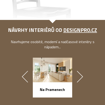
NÁVRHY INTERIÉRŮ OD
DESIGNPRO.CZ
Navrhujeme osobité, moderní a nadčasové interiéry s
nápadem...
náměstí Na Ba
Na Pramenech