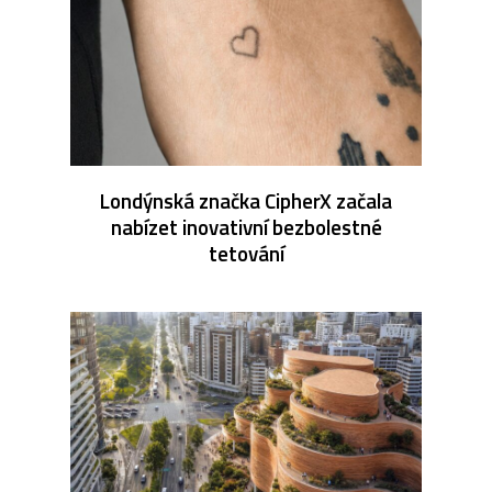
Londýnská značka CipherX začala
nabízet inovativní bezbolestné
tetování