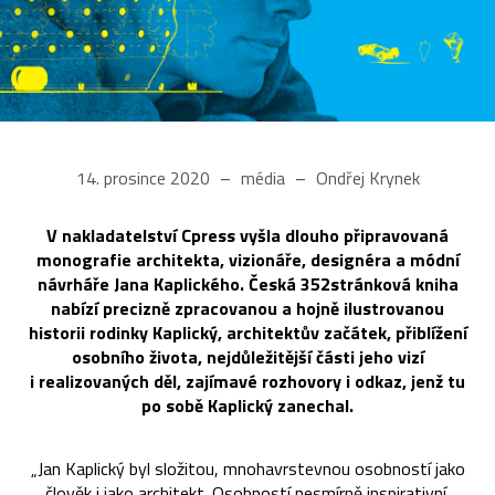
14. prosince 2020
média
Ondřej Krynek
V nakladatelství Cpress vyšla dlouho připravovaná
monografie architekta, vizionáře, designéra a módní
návrháře Jana Kaplického. Česká 352stránková kniha
nabízí precizně zpracovanou a hojně ilustrovanou
historii rodinky Kaplický, architektův začátek, přiblížení
osobního života, nejdůležitější části jeho vizí
i realizovaných děl, zajímavé rozhovory i odkaz, jenž tu
po sobě Kaplický zanechal.
„Jan Kaplický byl složitou, mnohavrstevnou osobností jako
člověk i jako architekt. Osobností nesmírně inspirativní,