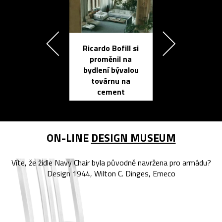
Ricardo Bofill si
Přichází ten
proměnil na
propracovan
bydlení bývalou
elektronic
továrnu na
zápisník
cement
reMarkable
ON-LINE
DESIGN MUSEUM
Víte, že židle Navy Chair byla původně navržena pro armádu?
Design 1944, Wilton C. Dinges, Emeco