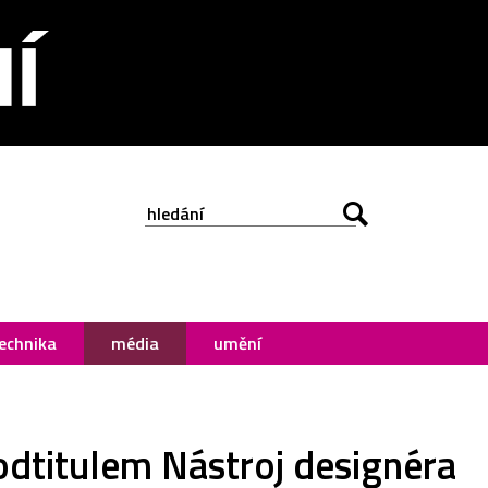
echnika
média
umění
odtitulem Nástroj designéra