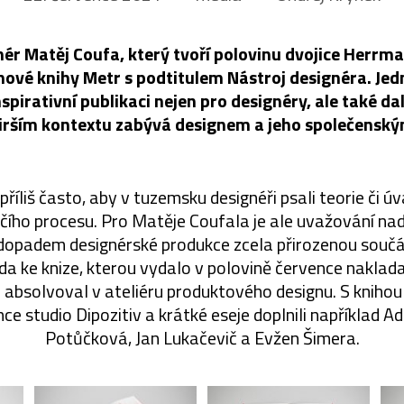
ér Matěj Coufa, který tvoří polovinu dvojice Herrm
nové knihy Metr s podtitulem Nástroj designéra. Jedn
pirativní publikaci nejen pro designéry, ale také dal
širším kontextu zabývá designem a jeho společens
říliš často, aby v tuzemsku designéři psali teorie či 
čího procesu. Pro Matěje Coufala je ale uvažování na
opadem designérské produkce zcela přirozenou součást
da ke knize, kterou vydalo v polovině července nakl
 absolvoval v ateliéru produktového designu. S knih
nce studio Dipozitiv a krátké eseje doplnili například A
Potůčková, Jan Lukačevič a Evžen Šimera.