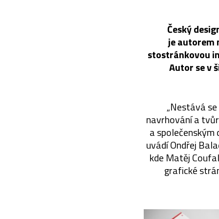
Český design
je autorem 
stostránkovou ins
Autor se v 
„Nestává se p
navrhování a tvůr
a společenským d
uvádí Ondřej Bala
kde Matěj Coufal
grafické strá