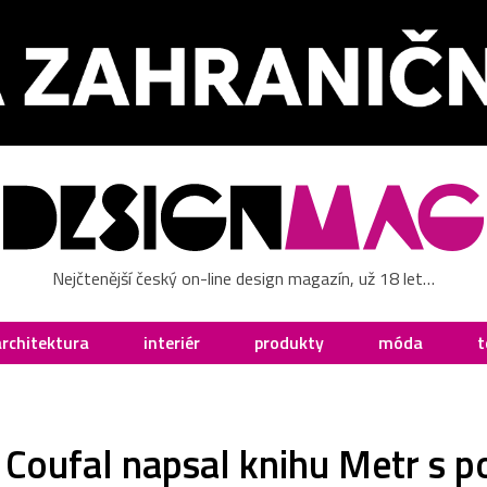
Nejčtenější český on-line design magazín, už 18 let…
architektura
interiér
produkty
móda
t
Coufal napsal knihu Metr s p