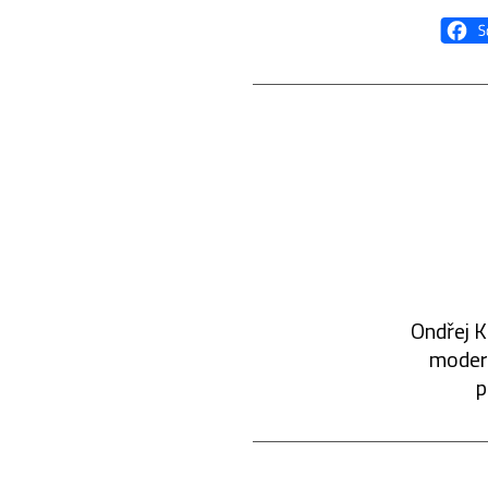
Ondřej K
modern
p