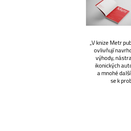
„V knize Metr publ
ovlivňují navr
výhody, nástrah
ikonických aut
a mnohé další.
se k pro