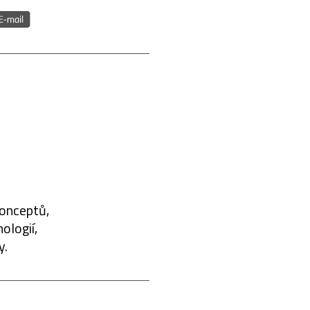
konceptů,
ologií,
y.