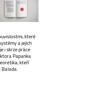
souvislostmi, které
ystémy a jejich
je i skrze práce
Viktora Papanka
eoretika, kteří
e Balada.