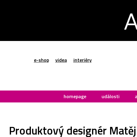
e-shop
videa
interiéry
homepage
události
Produktový designér Matěj 