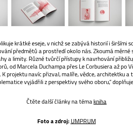
ikuje krátké eseje, v nichž se zabývá historií i širšími 
hování předmětů a prostředí okolo nás. Zkoumá měrné s
y a limity. Různé tvůrčí přístupy k navrhování přibližu
orů, od Marcela Duchampa přes Le Corbusiera až po 
 K projektu navíc přizval, malíře, vědce, architektku a t
blematice vyjádřili z perspektivy svého oboru,“ doplňuj
Čtěte další články na téma
kniha
Foto a zdroj:
UMPRUM