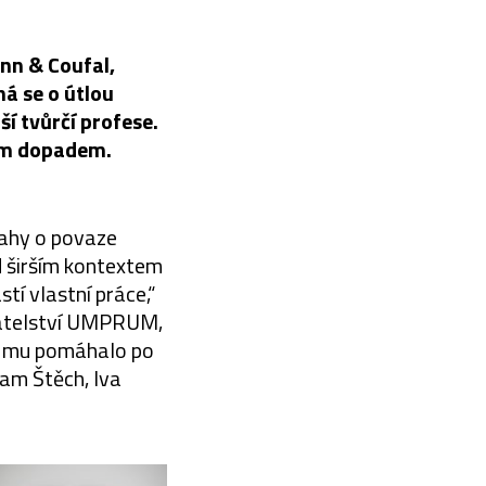
ann & Coufal,
á se o útlou
ší tvůrčí profese.
kým dopadem.
úvahy o povaze
d širším kontextem
í vlastní práce,“
adatelství UMPRUM,
ou mu pomáhalo po
dam Štěch, Iva