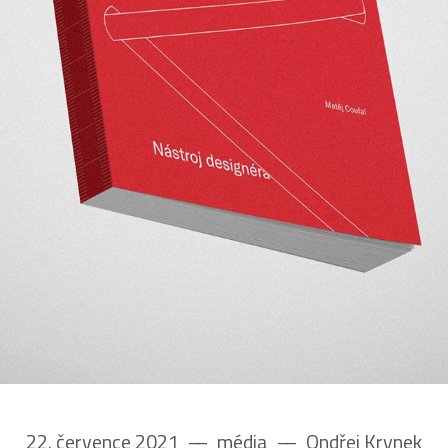
22. července 2021
––
média
––
Ondřej Krynek