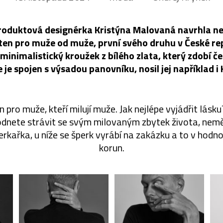
roduktová designérka Kristýna Malovaná navrhla ne
ten pro muže od muže, první svého druhu v České rep
minimalistický kroužek z bílého zlata, který zdobí če
je spojen s výsadou panovníku, nosil jej například i K
 pro muže, kteří milují muže. Jak nejlépe vyjádřit lásk
odnete strávit se svým milovaným zbytek života, nemě
perkařka, u níže se šperk vyrábí na zakázku a to v hod
korun.