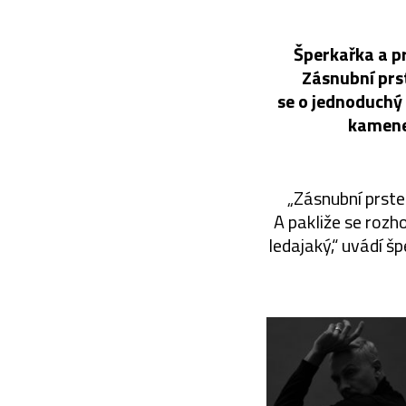
Šperkařka a p
Zásnubní prs
se o jednoduchý 
kamene 
„Zásnubní prsten
A pakliže se rozh
ledajaký,“ uvádí š