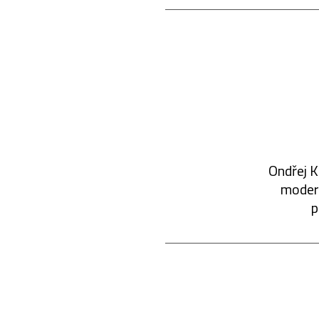
Ondřej K
modern
p