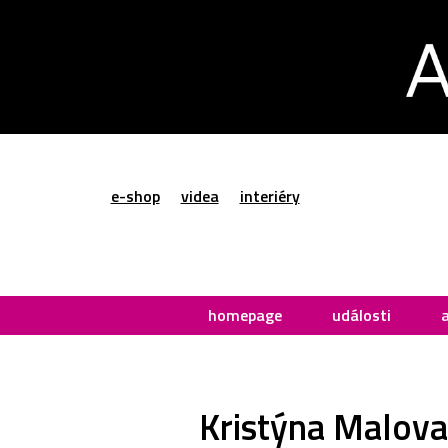
e-shop
videa
interiéry
homepage
události
Kristýna Malova