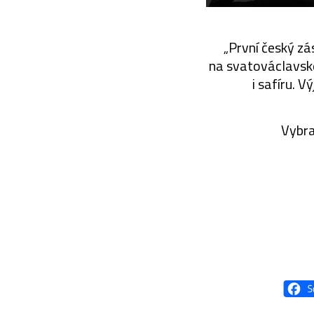
„První český zás
na svatováclavské
i safíru. V
Vybra