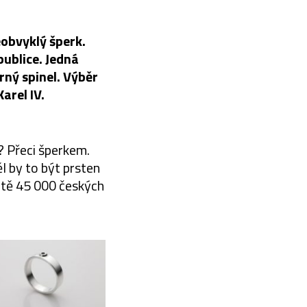
obvyklý šperk.
ublice. Jedná
rný spinel. Výběr
arel IV.
u? Přeci šperkem.
l by to být prsten
notě 45 000 českých