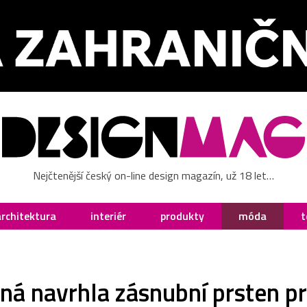
Nejčtenější český on-line design magazín, už 18 let…
architektura
interiér
produkty
móda
t
ná navrhla zásnubní prsten 