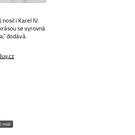
nosil i Karel IV.
 krásou se vyrovná
ta,“ dodává.
Buy.cz