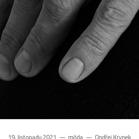
19. listopadu 2021
––
móda
––
Ondřej Krynek