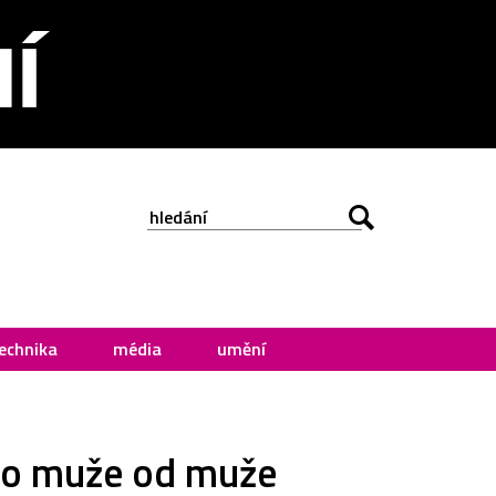
echnika
média
umění
pro muže od muže