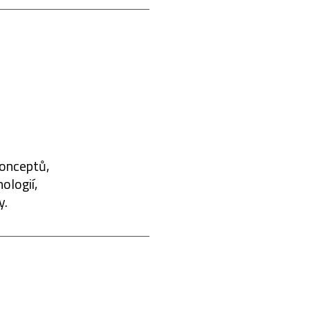
konceptů,
ologií,
y.