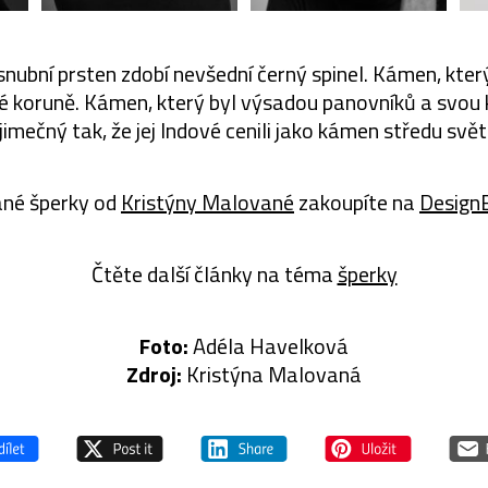
nubní prsten zdobí nevšední černý spinel. Kámen, který 
 koruně. Kámen, který byl výsadou panovníků a svou
ýjimečný tak, že jej Indové cenili jako kámen středu svě
né šperky od
Kristýny Malované
zakoupíte na
Design
Čtěte další články na téma
šperky
Foto:
Adéla Havelková
Zdroj:
Kristýna Malovaná