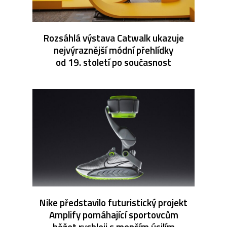
Rozsáhlá výstava Catwalk ukazuje
nejvýraznější módní přehlídky
od 19. století po současnost
Nike představilo futuristický projekt
Amplify pomáhající sportovcům
běžet rychleji s menším úsilím