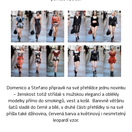
Domenico a Stefano připravili na své přehlídce jednu novinku
– ženskost totiž střídali s mužskou elegancí a oblékly
modelky přímo do smokingů, vest a košil. Barevně většinu
šatů sladili do černé a bílé, v druhé části přehlídky si na své
přišla také džínovina, červená barva a květinový i nesmrtelný
leopardí vzor.