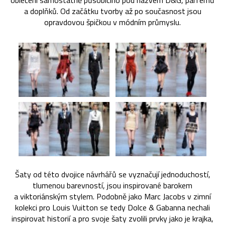
oblečení samostatně působícího pod názvem D&G, parfémů
a doplňků. Od začátku tvorby až po současnost jsou
opravdovou špičkou v módním průmyslu.
Šaty od této dvojice návrhářů se vyznačují jednoduchostí,
tlumenou barevností, jsou inspirované barokem
a viktoriánským stylem. Podobně jako Marc Jacobs v zimní
kolekci pro Louis Vuitton se tedy Dolce & Gabanna nechali
inspirovat historií a pro svoje šaty zvolili prvky jako je krajka,