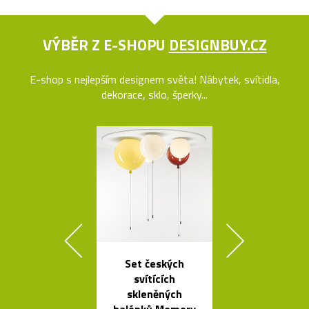
VÝBĚR Z E-SHOPU
DESIGNBUY.CZ
E-shop s nejlepším designem světa! Nábytek, svítidla,
dekorace, sklo, šperky...
Set českých
Ikonická kol
svítících
lamp Tolome
skleněných
Artemid