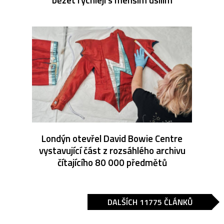
Londýn otevřel David Bowie Centre
vystavující část z rozsáhlého archivu
čítajícího 80 000 předmětů
DALŠÍCH 11775 ČLÁNKŮ