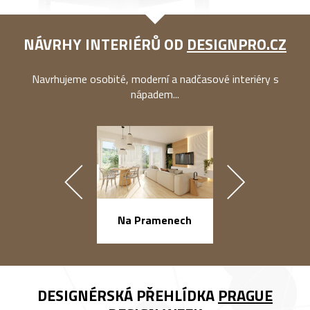
NÁVRHY INTERIÉRŮ OD
DESIGNPRO.CZ
Navrhujeme osobité, moderní a nadčasové interiéry s
nápadem...
náměstí Na Ba
Na Pramenech
DESIGNÉRSKÁ PŘEHLÍDKA
PRAGUE