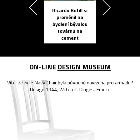
Ricardo Bofill si
Přichází ten
proměnil na
propracovan
bydlení bývalou
elektronic
továrnu na
zápisník
cement
reMarkable
ON-LINE
DESIGN MUSEUM
Víte, že židle Navy Chair byla původně navržena pro armádu?
Design 1944, Wilton C. Dinges, Emeco