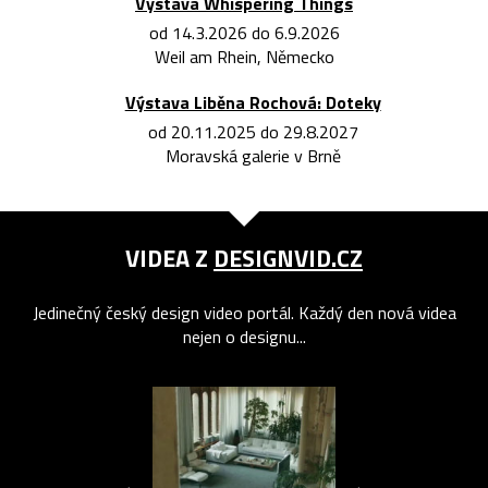
Výstava Whispering Things
od 14.3.2026 do 6.9.2026
Weil am Rhein, Německo
Výstava Liběna Rochová: Doteky
od 20.11.2025 do 29.8.2027
Moravská galerie v Brně
VIDEA Z
DESIGNVID.CZ
Jedinečný český design video portál. Každý den nová videa
nejen o designu...