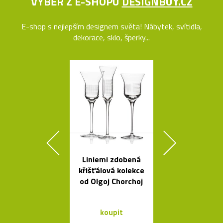
VÝBĚR Z E-SHOPU
DESIGNBUY.CZ
E-shop s nejlepším designem světa! Nábytek, svítidla,
dekorace, sklo, šperky...
Liniemi zdobená
Nezávadné l
křišťálová kolekce
na vodu od K
od Olgoj Chorchoj
Rashida
koupit
koupit