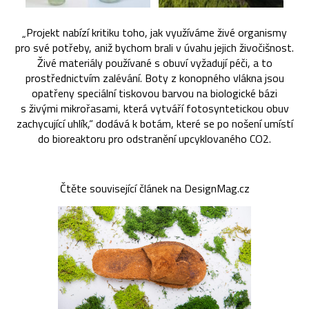
„Projekt nabízí kritiku toho, jak využíváme živé organismy
pro své potřeby, aniž bychom brali v úvahu jejich živočišnost.
Živé materiály používané s obuví vyžadují péči, a to
prostřednictvím zalévání. Boty z konopného vlákna jsou
opatřeny speciální tiskovou barvou na biologické bázi
s živými mikrořasami, která vytváří fotosyntetickou obuv
zachycující uhlík,“ dodává k botám, které se po nošení umístí
do bioreaktoru pro odstranění upcyklovaného CO2.
Čtěte související článek na DesignMag.cz