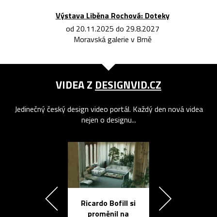
Výstava Liběna Rochová: Doteky
od 20.11.2025 do 29.8.2027
Moravská galerie v Brně
VIDEA Z
DESIGNVID.CZ
Jedinečný český design video portál. Každý den nová videa
nejen o designu...
Ricardo Bofill si
Přichází ten
proměnil na
propracovan