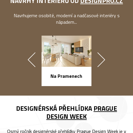
NÁVRHY INTERIÉRŮ OD
DESIGNPRO.CZ
Navrhujeme osobité, moderní a nadčasové interiéry s
nápadem...
náměstí Na Ba
Na Pramenech
DESIGNÉRSKÁ PŘEHLÍDKA
PRAGUE
DESIGN WEEK
Osmý ročník designérské přehlídky Prague Design Week je v