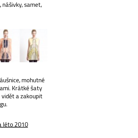
, nášivky, samet,
náušnice, mohutné
ami. Krátké šaty
 vidět a zakoupit
gu.
a léto 2010