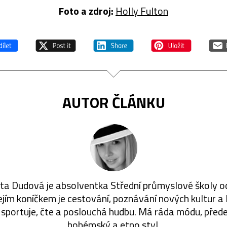
Foto a zdroj:
Holly Fulton
AUTOR ČLÁNKU
a Dudová je absolventka Střední průmyslové školy o
ejím koníčkem je cestování, poznávání nových kultur a l
 sportuje, čte a poslouchá hudbu. Má ráda módu, před
bohémský a etno styl.