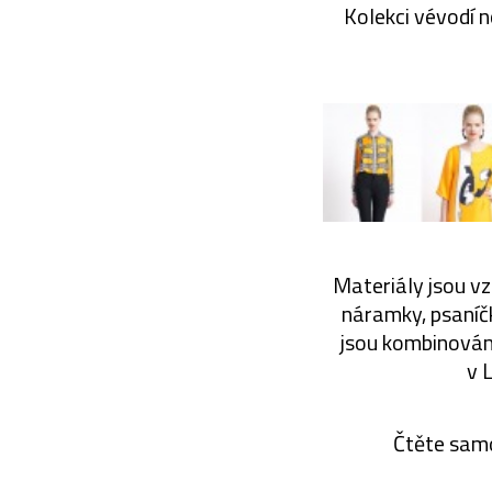
Kolekci vévodí n
Materiály jsou v
náramky, psaníč
jsou kombinovány
v 
Čtěte sam