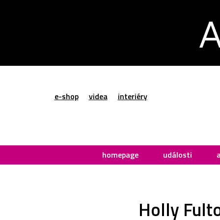
e-shop
videa
interiéry
homepage
události
Holly Fulto