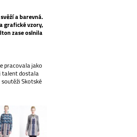
svěží a barevná.
a grafické vzory,
ton zase oslnila
ve pracovala jako
 talent dostala
v soutěži Skotské