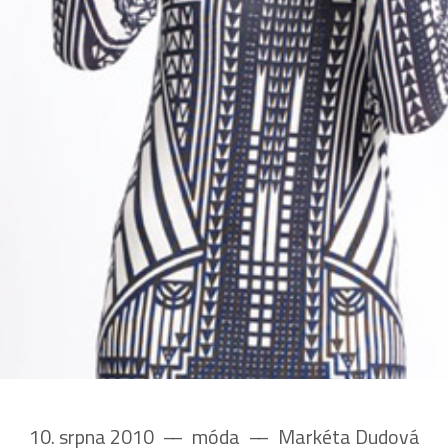
10. srpna 2010
––
móda
––
Markéta Dudová