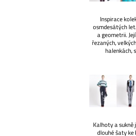
Inspirace kol
osmdesátých let.
a geometrii. Je
řezaných, velkých
halenkách, 
Kalhoty a sukně j
dlouhé šaty ke 