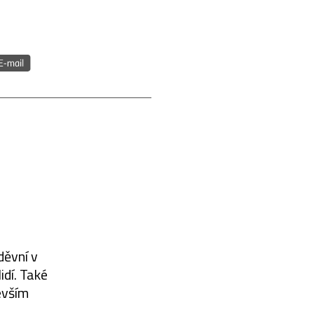
děvní v
idí. Také
evším