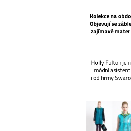
Kolekce na obdo
Objevují se zábl
zajímavé materi
Holly Fulton je 
módní asistent
i od firmy Swaro