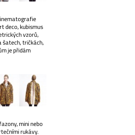
kinematografie
rt deco, kubismus
etrických vzorů,
 šatech, tričkách,
ům je přidám
 fazony, mini nebo
rtečními rukávy.