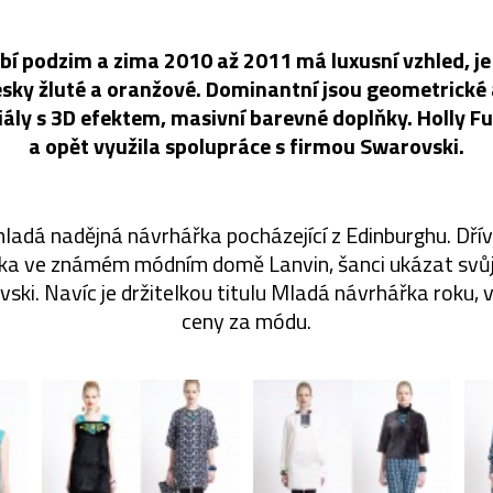
bí podzim a zima 2010 až 2011 má luxusní vzhled, je 
esky žluté a oranžové. Dominantní jsou geometrické 
ály s 3D efektem, masivní barevné doplňky. Holly Ful
a opět využila spolupráce s firmou Swarovski.
mladá nadějná návrhářka pocházející z Edinburghu. Dří
ka ve známém módním domě Lanvin, šanci ukázat svůj
vski. Navíc je držitelkou titulu Mladá návrhářka roku, 
ceny za módu.