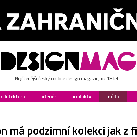
Nejčtenější český on-line design magazín, už 18 let…
architektura
interiér
produkty
móda
t
n má podzimní kolekci jak z f