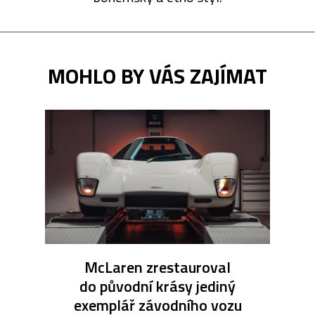
MOHLO BY VÁS ZAJÍMAT
McLaren zrestauroval
do původní krásy jediný
exemplář závodního vozu