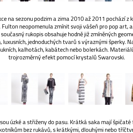
ekce na sezonu podzim a zima 2010 až 2011 pochází z 
 Fulton neopomenula zmínit svoji vášeň pro pop art, a
jí současný rukopis obsahuje hodně již zmíněných geom
, luxusních, jednoduchých tvarů s výraznými šperky. Na
sukních, kalhotách, kabátech nebo bolerkách. Materiál
trojrozměrný efekt pomocí krystalů Swarovski.
sou úzké a střiženy do pasu. Krátká saka mají špičaté
kotníkům bez rukávů, s krátkými, dlouhými nebo tříčtv