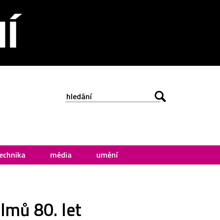
echnika
média
umění
ilmů 80. let