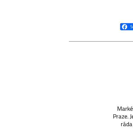
Markét
Praze. J
ráda