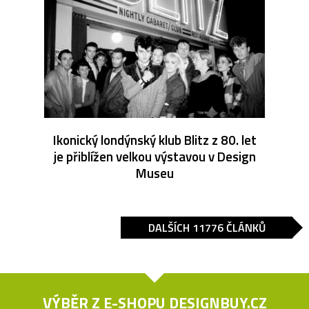
Ikonický londýnský klub Blitz z 80. let
je přiblížen velkou výstavou v Design
Museu
DALŠÍCH 11776 ČLÁNKŮ
VÝBĚR Z E-SHOPU
DESIGNBUY.CZ