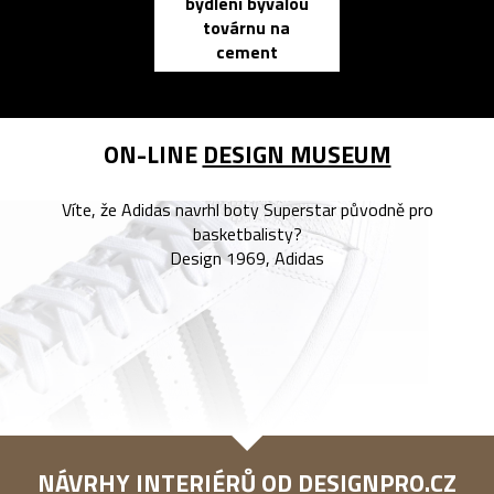
bydlení bývalou
elektronic
továrnu na
zápisník
cement
reMarkable
ON-LINE
DESIGN MUSEUM
Víte, že Adidas navrhl boty Superstar původně pro
basketbalisty?
Design 1969, Adidas
NÁVRHY INTERIÉRŮ OD
DESIGNPRO.CZ