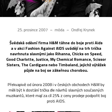
25. prosince 2007
móda
Ondřej Krynek
Švédská oděvní firma H&M táhne do boje proti Aids
a v akci Fashion Against AIDS uvádějí na trh trička
navrhnuta slavnými jako Rihanna, Chicks on Speed,
Good Charlotte, Justice, My Chemical Romance, Scissor
Sisters, The Cardigans nebo Timbaland, jejichž výtěžek
půjde na boj se zákeřnou chorobou.
Překvapivě od února 2008 i v českých obchodech H&M by
měli být k dostání trička dle návrhů slavných současných
muzikantů, které mají za cíl 25% z ceny prodeje podpořit boj
proti AIDS.