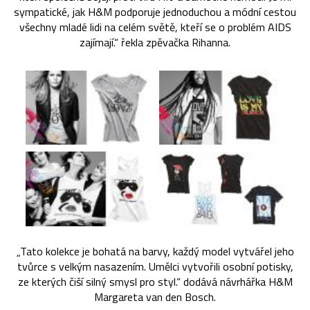
sympatické, jak H&M podporuje jednoduchou a módní cestou
všechny mladé lidi na celém světě, kteří se o problém AIDS
zajímají.“ řekla zpěvačka Rihanna.
„Tato kolekce je bohatá na barvy, každý model vytvářel jeho
tvůrce s velkým nasazením. Umělci vytvořili osobní potisky,
ze kterých čiší silný smysl pro styl.“ dodává návrhářka H&M
Margareta van den Bosch.