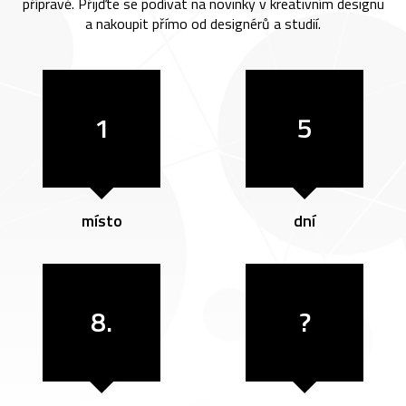
přípravě. Přijďte se podívat na novinky v kreativním designu
a nakoupit přímo od designérů a studií.
1
5
místo
dní
8.
?