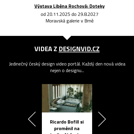
Výstava Liběna Rochová: Doteky
od 20.11.2025 do 29.8.2027
Moravská galerie v Brně
VIDEA Z
DESIGNVID.CZ
Jedinečný český design video portál. Každý den nová videa
nejen o designu...
Ricardo Bofill si
Přichází ten
proměnil na
propracovan