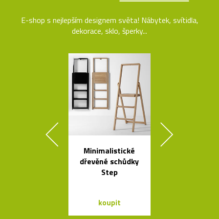
E-shop s nejlepším designem světa! Nábytek, svítidla,
dekorace, sklo, šperky...
Minimalistické
Ručně vyráb
dřevěné schůdky
stolička Stool
Step
roku 193
koupit
koupit