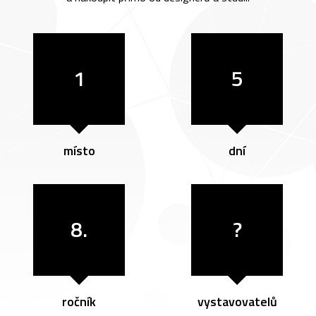
1
5
místo
dní
8.
?
ročník
vystavovatelů