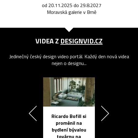
od 20.11.2025 do 29.8.2027
Moravská galerie v Brně
VIDEA Z
DESIGNVID.CZ
Jedinečný český design video portál. Každý den nová videa
nejen o designu...
Ricardo Bofill si
Přichází ten
proměnil na
propracovan
bydlení bývalou
elektronic
továrnu na
zápisník