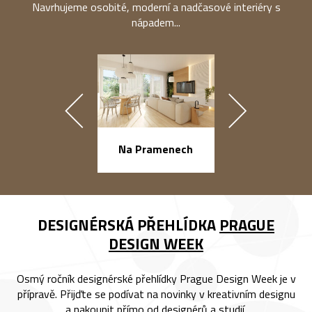
Navrhujeme osobité, moderní a nadčasové interiéry s
nápadem...
náměstí Na Ba
Na Pramenech
DESIGNÉRSKÁ PŘEHLÍDKA
PRAGUE
DESIGN WEEK
Osmý ročník designérské přehlídky Prague Design Week je v
přípravě. Přijďte se podívat na novinky v kreativním designu
a nakoupit přímo od designérů a studií.