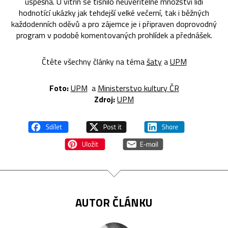
úspěšná. U vitrín se tísnilo neuvěřitelné množství lidí
hodnotící ukázky jak tehdejší velké večerní, tak i běžných
každodenních oděvů a pro zájemce je i připraven doprovodný
program v podobě komentovaných prohlídek a přednášek.
Čtěte všechny články na téma
šaty
a
UPM
Foto:
UPM
a
Ministerstvo kultury ČR
Zdroj:
UPM
AUTOR ČLÁNKU