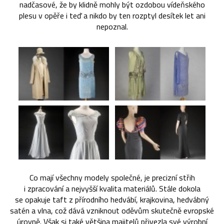
nadčasové, že by klidně mohly být ozdobou vídeňského
plesu v opěře i teď a nikdo by ten rozptyl desítek let ani
nepoznal.
Co mají všechny modely společné, je precizní střih
i zpracování a nejvyšší kvalita materiálů. Stále dokola
se opakuje taft z přírodního hedvábí, krajkovina, hedvábný
satén a vlna, což dává vzniknout oděvům skutečně evropské
úrovně. Však si také většina majitelů přivezla své výrobní