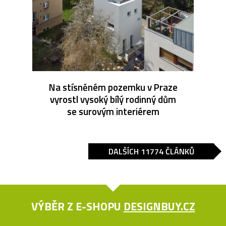
Na stísněném pozemku v Praze
vyrostl vysoký bílý rodinný dům
se surovým interiérem
DALŠÍCH 11774 ČLÁNKŮ
VÝBĚR Z E-SHOPU
DESIGNBUY.CZ