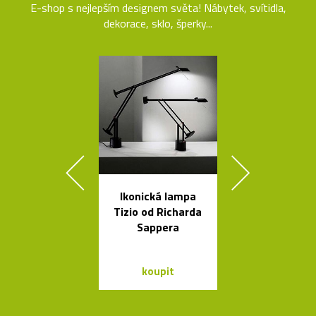
E-shop s nejlepším designem světa! Nábytek, svítidla,
dekorace, sklo, šperky...
Ikonická lampa
Sklenice, mí
Tizio od Richarda
vázy od Fran
Sappera
Víznera
koupit
koupit