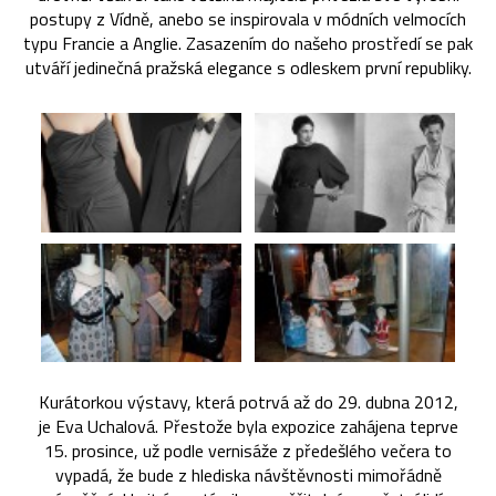
postupy z Vídně, anebo se inspirovala v módních velmocích
typu Francie a Anglie. Zasazením do našeho prostředí se pak
utváří jedinečná pražská elegance s odleskem první republiky.
Kurátorkou výstavy, která potrvá až do 29. dubna 2012,
je Eva Uchalová. Přestože byla expozice zahájena teprve
15. prosince, už podle vernisáže z předešlého večera to
vypadá, že bude z hlediska návštěvnosti mimořádně