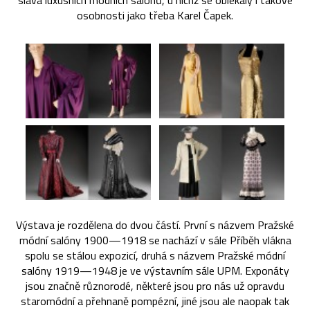
sláva luxusních módních salónů, u nichž se oblékaly i takové
osobnosti jako třeba Karel Čapek.
Výstava je rozdělena do dvou částí. První s názvem Pražské
módní salóny 1900—1918 se nachází v sále Příběh vlákna
spolu se stálou expozicí, druhá s názvem Pražské módní
salóny 1919—1948 je ve výstavním sále UPM. Exponáty
jsou značně různorodé, některé jsou pro nás už opravdu
staromódní a přehnaně pompézní, jiné jsou ale naopak tak