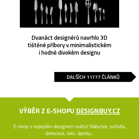
Dvanáct designérů navrhlo 3D
tištěné příbory v minimalistickém
i hodně divokém designu
DALŠÍCH 11777 ČLÁNKŮ
VÝBĚR Z E-SHOPU
DESIGNBUY.CZ
E-shop s nejlepším designem světa! Nábytek, svítidla,
dekorace, sklo, šperky...