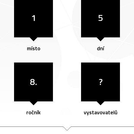
1
5
místo
dní
8.
?
ročník
vystavovatelů