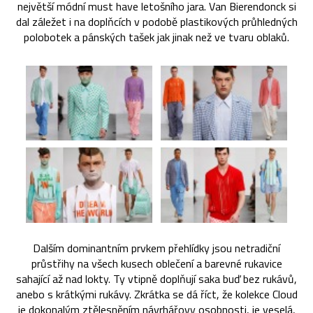
největší módní must have letošního jara. Van Bierendonck si
dal záležet i na doplňcích v podobě plastikových průhledných
polobotek a pánských tašek jak jinak než ve tvaru oblaků.
Dalším dominantním prvkem přehlídky jsou netradiční
průstřihy na všech kusech oblečení a barevné rukavice
sahající až nad lokty. Ty vtipně doplňují saka buď bez rukávů,
anebo s krátkými rukávy. Zkrátka se dá říct, že kolekce Cloud
je dokonalým ztělesněním návrhářovy osobnosti, je veselá,