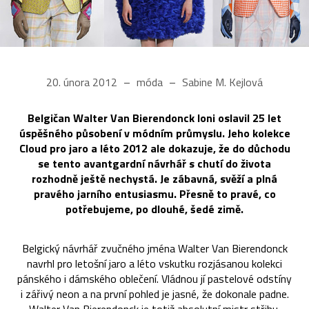
20. února 2012
móda
Sabine M. Kejlová
Belgičan Walter Van Bierendonck loni oslavil 25 let
úspěšného působení v módním průmyslu. Jeho kolekce
Cloud pro jaro a léto 2012 ale dokazuje, že do důchodu
se tento avantgardní návrhář s chutí do života
rozhodně ještě nechystá. Je zábavná, svěží a plná
pravého jarního entusiasmu. Přesně to pravé, co
potřebujeme, po dlouhé, šedé zimě.
Belgický návrhář zvučného jména Walter Van Bierendonck
navrhl pro letošní jaro a léto vskutku rozjásanou kolekci
pánského i dámského oblečení. Vládnou jí pastelové odstíny
i zářivý neon a na první pohled je jasné, že dokonale padne.