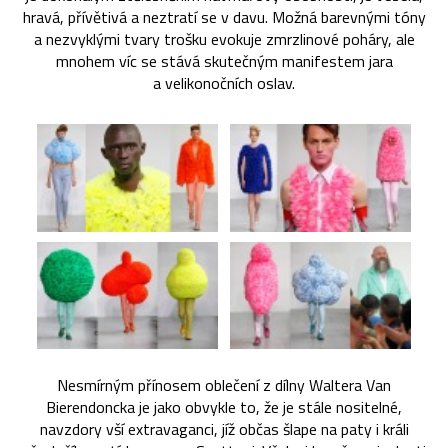
hravá, přívětivá a neztratí se v davu. Možná barevnými tóny
a nezvyklými tvary trošku evokuje zmrzlinové poháry, ale
mnohem víc se stává skutečným manifestem jara
a velikonočních oslav.
Nesmírným přínosem oblečení z dílny Waltera Van
Bierendoncka je jako obvykle to, že je stále nositelné,
navzdory vší extravaganci, jíž občas šlape na paty i králi