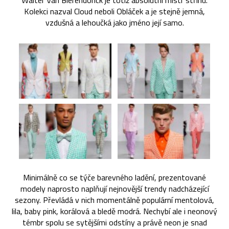
Walter Van Bierendonck je totiž absolutní mistr střihu.
Kolekci nazval Cloud neboli Obláček a je stejně jemná,
vzdušná a lehoučká jako jméno její samo.
Minimálně co se týče barevného ladění, prezentované
modely naprosto naplňují nejnovější trendy nadcházející
sezony. Převládá v nich momentálně populární mentolová,
lila, baby pink, korálová a bledě modrá. Nechybí ale i neonový
témbr spolu se sytějšími odstíny a právě neon je snad