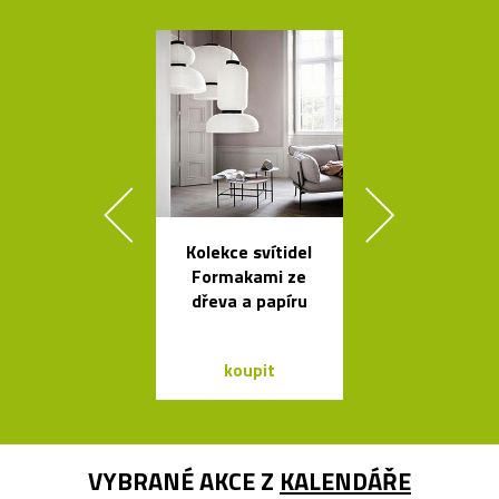
Kolekce svítidel
Ručně vyro
Formakami ze
dřevěné soš
dřeva a papíru
Dánska
koupit
koupit
VYBRANÉ AKCE Z
KALENDÁŘE