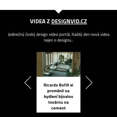
VIDEA Z
DESIGNVID.CZ
Jedinečný český design video portál. Každý den nová videa
nejen o designu...
Ricardo Bofill si
Přichází ten
proměnil na
propracovan
bydlení bývalou
elektronic
továrnu na
zápisník
cement
reMarkable