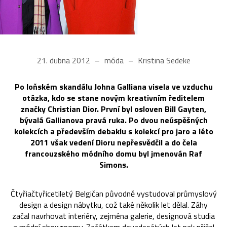
21. dubna 2012
móda
Kristina Sedeke
Po loňském skandálu Johna Galliana visela ve vzduchu
otázka, kdo se stane novým kreativním ředitelem
značky Christian Dior. První byl osloven Bill Gayten,
bývalá Gallianova pravá ruka. Po dvou neúspěšných
kolekcích a především debaklu s kolekcí pro jaro a léto
2011 však vedení Dioru nepřesvědčil a do čela
francouzského módního domu byl jmenován Raf
Simons.
Čtyřiačtyřicetiletý Belgičan původně vystudoval průmyslový
design a design nábytku, což také několik let dělal. Záhy
začal navrhovat interiéry, zejména galerie, designová studia