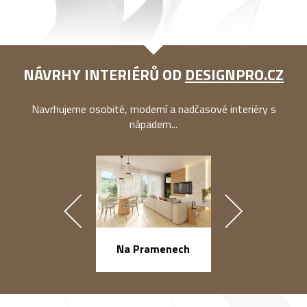
NÁVRHY INTERIÉRŮ OD
DESIGNPRO.CZ
Navrhujeme osobité, moderní a nadčasové interiéry s
nápadem...
náměstí Na Ba
Na Pramenech