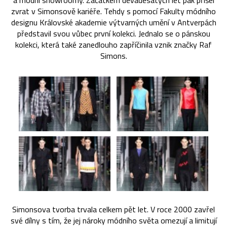
a módní showroomy. Začátkem devadesátých let pak přišel
zvrat v Simonsově kariéře. Tehdy s pomocí Fakulty módního
designu Královské akademie výtvarných umění v Antverpách
představil svou vůbec první kolekci. Jednalo se o pánskou
kolekci, která také zanedlouho zapříčinila vznik značky Raf
Simons.
Simonsova tvorba trvala celkem pět let. V roce 2000 zavřel
své dílny s tím, že jej nároky módního světa omezují a limitují