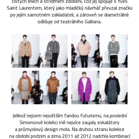
čistých liniích a střídmém zdobení, což jej spojuje s Yves
Saint Laurentem, který jako mladičký návrhář převzal značku
po jejím samotném zakladateli, a zároveň se diametrálně
odlišuje od teatrálního Galliana.
Jelikož nejsem největším fandou futurismu, na poslední
Simonsově kolekci mě nejvíce zaujaly eskalátory
a průmyslový design mola. Na druhou stranu kolekce
na období podzim a zima 2011 až 2012 nadchla kombinací