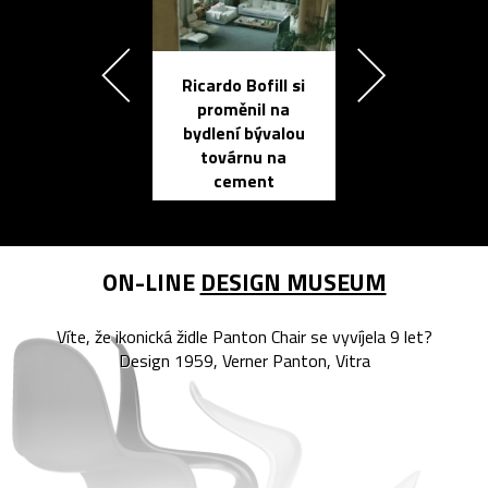
Ricardo Bofill si
Přichází ten
proměnil na
propracovan
bydlení bývalou
elektronic
továrnu na
zápisník
cement
reMarkable
ON-LINE
DESIGN MUSEUM
Víte, že ikonická židle Panton Chair se vyvíjela 9 let?
Design 1959, Verner Panton, Vitra