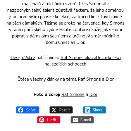
materiálů a mícháním vzorů. Přes Simonsův
nezpochybnitelný talent zůstává faktem, že jeho doménou
jsou především pánské kolekce, zatímco Dior staví hlavně
na těch dámských. Těšme se proto na červenec, kdy Simons
v rámci pařížského týdne Haute Couture ukáže, jak se umí
poprat s dámským šatníkem a určí nový směr módního
domu Christian Dior.
DesignVid.cz
nabízí video
Raf Simons ukázal letní kolekci
na jezdících schodech
Čtěte všechny články na téma
Raf Simons
a
Dior
Foto a zdroj:
Raf Simons
a
Dior