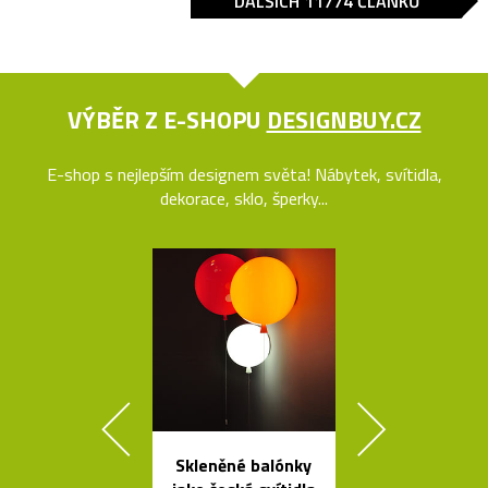
DALŠÍCH 11774 ČLÁNKŮ
VÝBĚR Z E-SHOPU
DESIGNBUY.CZ
E-shop s nejlepším designem světa! Nábytek, svítidla,
dekorace, sklo, šperky...
Skleněné balónky
Ručně vyráb