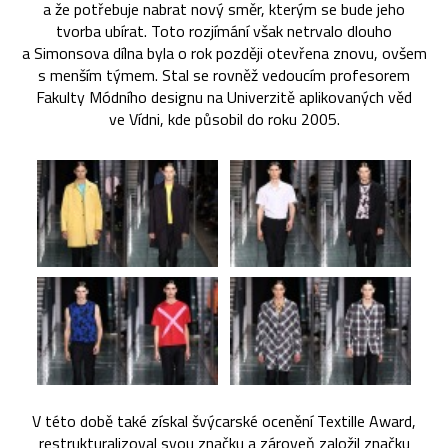
a že potřebuje nabrat nový směr, kterým se bude jeho
tvorba ubírat. Toto rozjímání však netrvalo dlouho
a Simonsova dílna byla o rok později otevřena znovu, ovšem
s menším týmem. Stal se rovněž vedoucím profesorem
Fakulty Módního designu na Univerzitě aplikovaných věd
ve Vídni, kde působil do roku 2005.
V této době také získal švýcarské ocenění Textille Award,
restrukturalizoval svou značku a zároveň založil značku