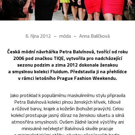
6. října 2012
móda
Anna Balíčková
Česká módní návrhářka Petra Balvínová, tvořící od roku
2006 pod značkou TIQE, vytvořila pro nadcházející
sezonu podzim a zima 2012 dokonale ženskou
a smyslnou kolekci Fluidum. Představila ji na přehlídce
v rámci letošního Prague Fashion Weekendu.
Jako protiklad k populárnímu maskulinnímu stylu připravila
Petra Balvínová kolekci plnou ženských křivek, tělové
a růžové barvy, krajek a kožešin (bohužel pravých). Celou
kolekcí prostupuje jasný důraz na ženskou siluetu a silná
atmosféra smyslnosti. Ovšem žádné laciné výstřihy ani
minisukně nečekejte! Balvínová skvěle pracuje