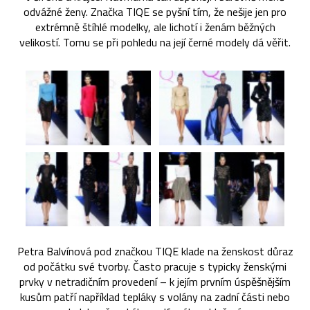
odvážné ženy. Značka TIQE se pyšní tím, že nešije jen pro
extrémně štíhlé modelky, ale lichotí i ženám běžných
velikostí. Tomu se při pohledu na její černé modely dá věřit.
Petra Balvínová pod značkou TIQE klade na ženskost důraz
od počátku své tvorby. Často pracuje s typicky ženskými
prvky v netradičním provedení – k jejím prvním úspěšnějším
kusům patří například tepláky s volány na zadní části nebo