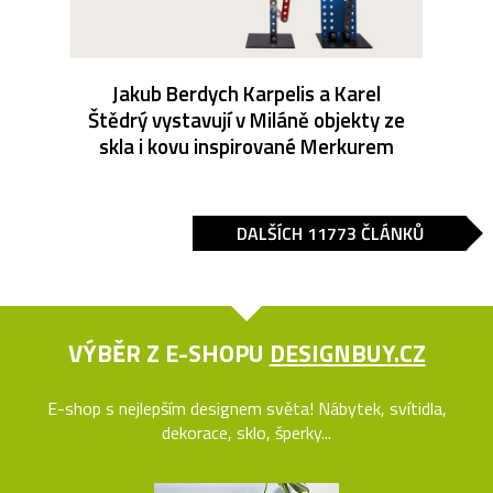
Jakub Berdych Karpelis a Karel
Štědrý vystavují v Miláně objekty ze
skla i kovu inspirované Merkurem
DALŠÍCH 11773 ČLÁNKŮ
VÝBĚR Z E-SHOPU
DESIGNBUY.CZ
E-shop s nejlepším designem světa! Nábytek, svítidla,
dekorace, sklo, šperky...