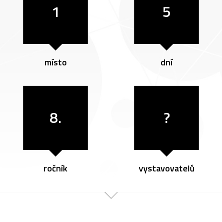
1
5
místo
dní
8.
?
ročník
vystavovatelů