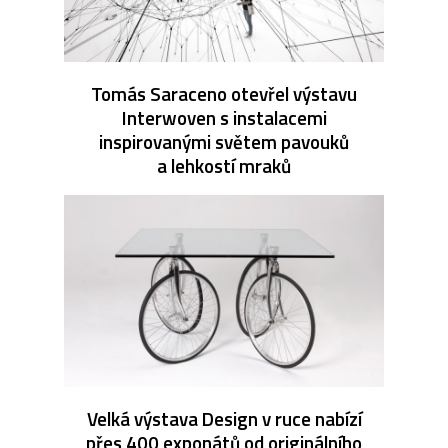
Tomás Saraceno otevřel výstavu
Interwoven s instalacemi
inspirovanými světem pavouků
a lehkostí mraků
Velká výstava Design v ruce nabízí
přes 400 exponátů od originálního