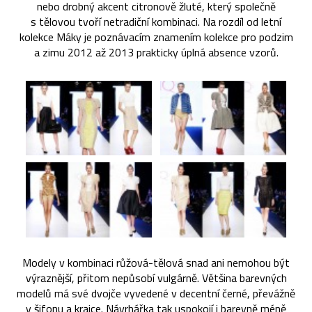
nebo drobný akcent citronově žluté, který společně
s tělovou tvoří netradiční kombinaci. Na rozdíl od letní
kolekce Máky je poznávacím znamením kolekce pro podzim
a zimu 2012 až 2013 prakticky úplná absence vzorů.
Modely v kombinaci růžová-tělová snad ani nemohou být
výraznější, přitom nepůsobí vulgárně. Většina barevných
modelů má své dvojče vyvedené v decentní černé, převážně
v šifonu a krajce. Návrhářka tak uspokojí i barevně méně