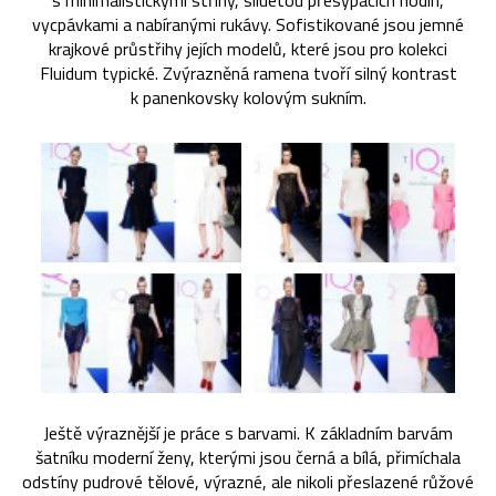
s minimalistickými střihy, siluetou přesýpacích hodin,
vycpávkami a nabíranými rukávy. Sofistikované jsou jemné
krajkové průstřihy jejích modelů, které jsou pro kolekci
Fluidum typické. Zvýrazněná ramena tvoří silný kontrast
k panenkovsky kolovým sukním.
Ještě výraznější je práce s barvami. K základním barvám
šatníku moderní ženy, kterými jsou černá a bílá, přimíchala
odstíny pudrové tělové, výrazné, ale nikoli přeslazené růžové