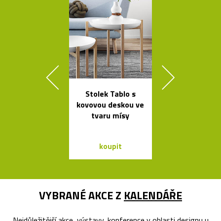
Stolek Tablo s
Mramorové s
kovovou deskou ve
a polstrov
tvaru mísy
lavičky Po
koupit
koupit
VYBRANÉ AKCE Z
KALENDÁŘE
Nejdůležitější akce, výstavy, konference v oblasti designu u