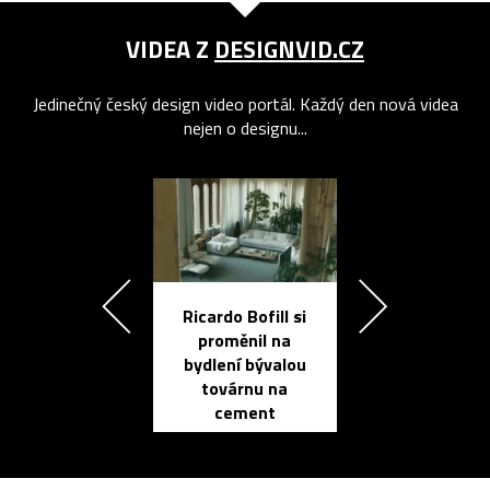
VIDEA Z
DESIGNVID.CZ
Jedinečný český design video portál. Každý den nová videa
nejen o designu...
Ricardo Bofill si
Přichází ten
proměnil na
propracovan
bydlení bývalou
elektronic
továrnu na
zápisník
cement
reMarkable