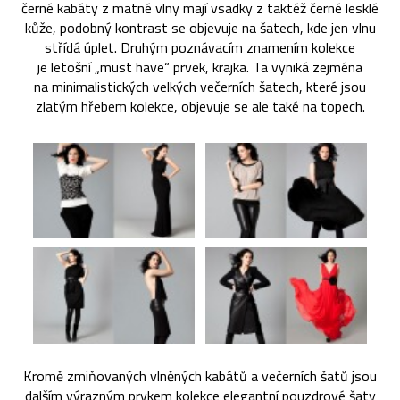
černé kabáty z matné vlny mají vsadky z taktéž černé lesklé
kůže, podobný kontrast se objevuje na šatech, kde jen vlnu
střídá úplet. Druhým poznávacím znamením kolekce
je letošní „must have“ prvek, krajka. Ta vyniká zejména
na minimalistických velkých večerních šatech, které jsou
zlatým hřebem kolekce, objevuje se ale také na topech.
Kromě zmiňovaných vlněných kabátů a večerních šatů jsou
dalším výrazným prvkem kolekce elegantní pouzdrové šaty