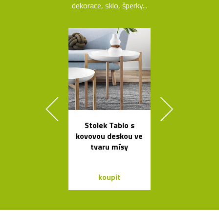
dekorace, sklo, šperky...
Stolek Tablo s
Závěsná
kovovou deskou ve
bambuso
tvaru mísy
svítidla Bamb
dvou tvare
koupit
koupit