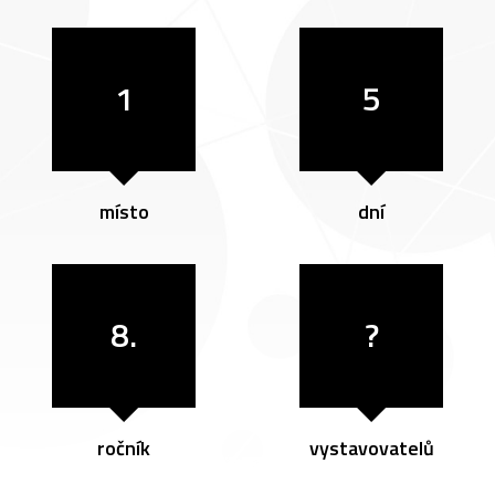
1
5
místo
dní
8.
?
ročník
vystavovatelů