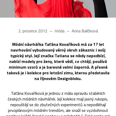
2. prosince 2012
móda
Anna Balíčková
Módní návrhářka Taťána Kovaříková má za 17 let
navrhování vybudovaný věrný okruh zákaznic i svůj
typický styl. Její značka Tatiana se nikdy nepodbízí,
nabízí modely pro ženy, které vědí, co chtějí, používá
minimum vzorů a je barevně velmi úsporná. A přesně
taková je i kolekce pro letošní zimu, kterou představila
na říjnovém Designbloku.
Taťána Kovaříková je jednou z mála opravdu stabilních
českých módních návrhářek. Její kolekce mají jasný rukopis,
nepouštějí se do zbytečných experimentů a nepodléhají
prvoplánovým módním trendům, ale snaží se vyzdvihnout