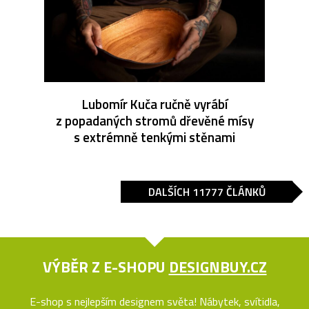
Lubomír Kuča ručně vyrábí
z popadaných stromů dřevěné mísy
s extrémně tenkými stěnami
DALŠÍCH 11777 ČLÁNKŮ
VÝBĚR Z E-SHOPU
DESIGNBUY.CZ
E-shop s nejlepším designem světa! Nábytek, svítidla,