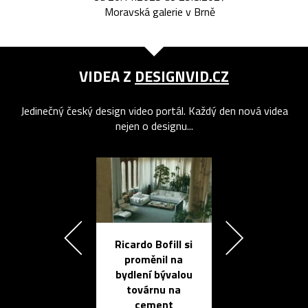
Moravská galerie v Brně
VIDEA Z
DESIGNVID.CZ
Jedinečný český design video portál. Každý den nová videa
nejen o designu...
Ricardo Bofill si
Přichází ten
proměnil na
propracovan
bydlení bývalou
elektronic
továrnu na
zápisník
cement
reMarkable