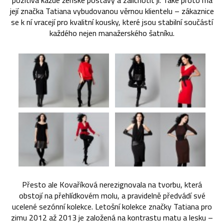
pozitiva každé ženské postavy a zalichotit jí. Také proto má
její značka Tatiana vybudovanou věrnou klientelu – zákaznice
se k ní vracejí pro kvalitní kousky, které jsou stabilní součástí
každého nejen manažerského šatníku.
Přesto ale Kovaříková nerezignovala na tvorbu, která
obstojí na přehlídkovém molu, a pravidelně předvádí své
ucelené sezónní kolekce. Letošní kolekce značky Tatiana pro
zimu 2012 až 2013 je založená na kontrastu matu a lesku –