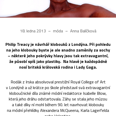
18. ledna 2013
móda
Anna Balíčková
Philip Treacy je návrhář klobouků z Londýna. Při pohledu
na jeho klobouky byste je ale snadno zaměnily za sochy
– některé jeho pokrývky hlavy jsou tak extravagantní,
že působí spíš jako plastiky. Na hlavě je každopádně
nosí britská královská rodina i Lady Gaga.
Rodák z Irska absolvoval prestižní Royal College of Art
v Londýně a už krátce po škole představil svá extravagantní
kloboučnické díla známé módní redaktorce Isabelle Blow,
která jeho dráhu odstartovala. Záhy se stala jeho múzou
a také díky ní mohl během 90. let navrhovat klobouky
na módní přehlídky Alexandera McQueena, Karla Lagerfelda