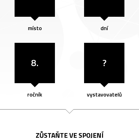
místo
dní
8.
?
ročník
vystavovatelů
ZŮSTAŇTE VE SPOJENÍ