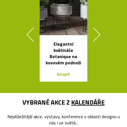
Elegantní
Kolekce svít
květináče
Flowerpot 
Botanique na
Vernera Pan
kovovém podnoži
koupit
koupit
VYBRANÉ AKCE Z
KALENDÁŘE
Nejdůležitější akce, výstavy, konference v oblasti designu u
nás i ve světě...