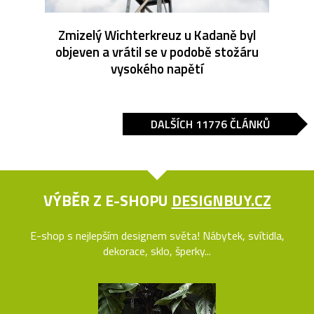
Zmizelý Wichterkreuz u Kadaně byl
objeven a vrátil se v podobě stožáru
vysokého napětí
DALŠÍCH 11776 ČLÁNKŮ
VÝBĚR Z E-SHOPU
DESIGNBUY.CZ
E-shop s nejlepším designem světa! Nábytek, svítidla,
dekorace, sklo, šperky...