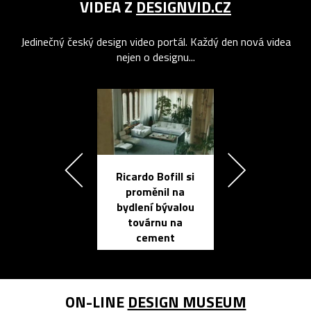
VIDEA Z
DESIGNVID.CZ
Jedinečný český design video portál. Každý den nová videa
nejen o designu...
Ricardo Bofill si
Přichází ten
proměnil na
propracovan
bydlení bývalou
elektronic
továrnu na
zápisník
cement
reMarkable
ON-LINE
DESIGN MUSEUM