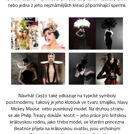
nebo jedna z jeho nejznámějších kreací připomínající spermii.
Návrhář často také odkazuje na typické symboly
postmoderny, takový je jeho klobouk ve tvaru smajlíku, hlavy
Mickey Mouse nebo pusinkový model. Na druhou stranu
se ale Philip Treacy dokáže krotit – jeho práce pro britskou
královskou rodinu, jako třeba model, ve kterém princezna
Beatrice přijela na královskou svatbu, jsou vrcholným