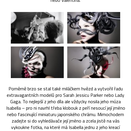
nebo Valentina.
Poměrně brzo se stal také miláčkem hvězd a vytvořil řadu
extravagantních modelů pro Sarah Jessicu Parker nebo Lady
Gaga. To nejlepší z jeho díla ale vždycky nosila jeho múza
Isabella – pro ni navrhl třeba klobouk z peří nesoucí její jméno
nebo fascinující miniaturu japonského chrámu. Mimochodem
zadejte si do vyhledávače její jméno a zcela jistě na vás
vykoukne fotka, na které má Isabella jednu z jeho kreací