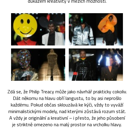
důkazem kreativity v mezích možností.
Zdá se, že Philip Treacy může jako návrhář prakticky cokoliv.
Dát někomu na hlavu obří langustu, to by asi neprošlo
každému. Pokud občas sklouzává ke kýči, vždy to vyváží
minimalistickými modely, nad kterými zůstává rozum stát.
A vždy je originální a kreativní – i přesto, že jeho působení
je striktně omezeno na malý prostor na vrcholku hlavy.