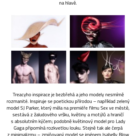
na hlavě.
Treacyho inspirace je bezbřehá a jeho modely nesmírně
rozmanité. Inspiruje se poetickou přírodou – například zelený
model SJ Parker, který měla na premiéře filmu Sex ve městě,
sestává z žaludového vršku, květiny a motýlů a hraničí
s absolutním kýčem; podobně květinový model pro Lady
Gaga připomíná rozkvetlou louku. Stejně tak ale čerpá
z minimalizmu – zmiňovaný model se jménem Isabelly Blow