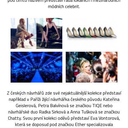
pod tímto názvem představí řada lokálních i mezinárodních
módních celebrit.
Z českých návrhářů zde své nejaktuálnější kolekce představí
například v Paříži žijící návrhářka českého původu Kateřina
Geislerová, Petra Balvínová se značkou TIQE nebo
návrhářské duo Radka Sirková a Anna Tušková se značkou
Chatty. Svou první kolekci oděvů představí Eva Vontorová,
která se doposud pod značkou Ether specializovala