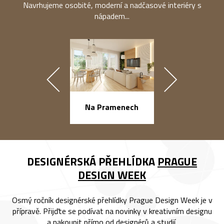
Navrhujeme osobité, moderní a nadčasové interiéry s
nápadem...
náměstí Na Ba
Na Pramenech
DESIGNÉRSKÁ PŘEHLÍDKA
PRAGUE
DESIGN WEEK
Osmý ročník designérské přehlídky Prague Design Week je v
přípravě. Přijďte se podívat na novinky v kreativním designu
a nakoupit přímo od designérů a studií.