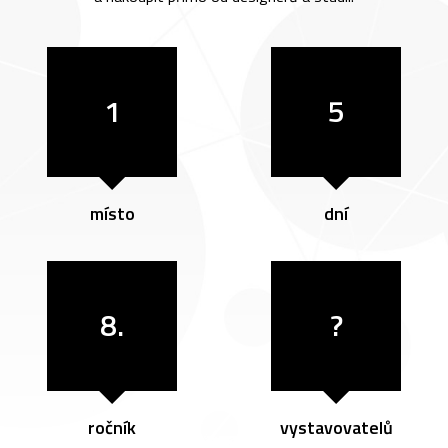
1
5
místo
dní
8.
?
ročník
vystavovatelů