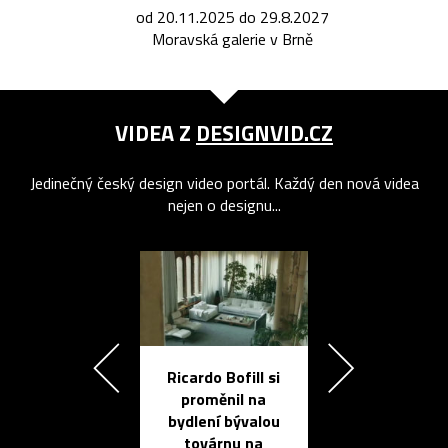
od 20.11.2025 do 29.8.2027
Moravská galerie v Brně
VIDEA Z
DESIGNVID.CZ
Jedinečný český design video portál. Každý den nová videa
nejen o designu...
Ricardo Bofill si
Přichází ten
proměnil na
propracovan
bydlení bývalou
elektronic
továrnu na
zápisník