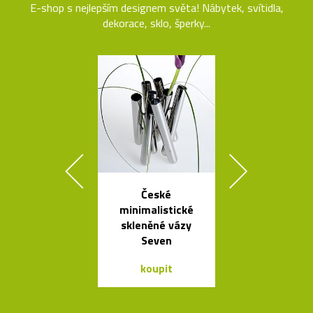
E-shop s nejlepším designem světa! Nábytek, svítidla,
dekorace, sklo, šperky...
České
České křišťá
minimalistické
sklenice 
skleněné vázy
Ronyho Ple
Seven
koupit
koupit