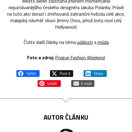
Meets Berlin zaštítěná jménem momentálně
nejuznávanějšího českého designéra Jakuba Polanky. Právě
na tuto akci dorazí i zmiňovaná zahraniční hvězda celé akce,
malajský návrhář obuvi Jimmy Choo, jehož boty nosí celý
Hollywood.
Čtěte další články na téma
události
a
móda
Foto a zdroj:
Prague Fashion Weekend
AUTOR ČLÁNKU