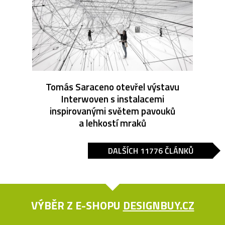
Tomás Saraceno otevřel výstavu
Interwoven s instalacemi
inspirovanými světem pavouků
a lehkostí mraků
DALŠÍCH 11776 ČLÁNKŮ
VÝBĚR Z E-SHOPU
DESIGNBUY.CZ