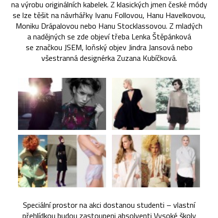
na výrobu originálních kabelek. Z klasických jmen české módy
se lze těšit na návrhářky Ivanu Follovou, Hanu Havelkovou,
Moniku Drápalovou nebo Hanu Stocklassovou. Z mladých
a nadějných se zde objeví třeba Lenka Štěpánková
se značkou JSEM, loňský objev Jindra Jansová nebo
všestranná designérka Zuzana Kubíčková.
Speciální prostor na akci dostanou studenti – vlastní
přehlídkou budou zastoupeni absolventi Vysoké školy