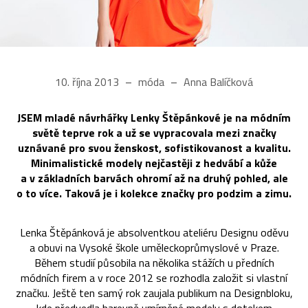
10. října 2013
móda
Anna Balíčková
JSEM mladé návrhářky Lenky Štěpánkové je na módním
světě teprve rok a už se vypracovala mezi značky
uznávané pro svou ženskost, sofistikovanost a kvalitu.
Minimalistické modely nejčastěji z hedvábí a kůže
a v základních barvách ohromí až na druhý pohled, ale
o to více. Taková je i kolekce značky pro podzim a zimu.
Lenka Štěpánková je absolventkou ateliéru Designu oděvu
a obuvi na Vysoké škole uměleckoprůmyslové v Praze.
Během studií působila na několika stážích u předních
módních firem a v roce 2012 se rozhodla založit si vlastní
značku. Ještě ten samý rok zaujala publikum na Designbloku,