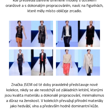
kde předvedla barevně umírněné modely s dotekem
oranžové a s dokonalým propracováním, navíc na figurínách,
které měly místo obličeje zrcadlo.
Značka JSEM od té doby pravidelně představuje nové
kolekce, nikdy se ale neodchýlí od základních kritérií, kterými
jsou kvalita materiálu a dokonalé propracování, minimalismus
a důraz na ženskost. V kolekcích převažují přírodní materiály
jako hedvábí, vlna a především hodně dominantní kůže.