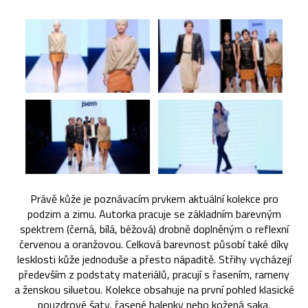
Právě kůže je poznávacím prvkem aktuální kolekce pro
podzim a zimu. Autorka pracuje se základním barevným
spektrem (černá, bílá, béžová) drobně doplněným o reflexní
červenou a oranžovou. Celková barevnost působí také díky
lesklosti kůže jednoduše a přesto nápaditě. Střihy vycházejí
především z podstaty materiálů, pracují s řasením, rameny
a ženskou siluetou. Kolekce obsahuje na první pohled klasické
pouzdrové šaty, řasené halenky nebo kožená saka.