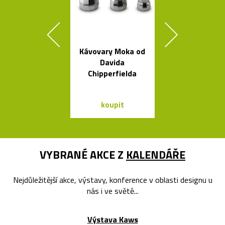
Kávovary Moka od
Křišťálová sví
Davida
ve tvaru ob
Chipperfielda
bublin
koupit
koupit
VYBRANÉ AKCE Z
KALENDÁŘE
Nejdůležitější akce, výstavy, konference v oblasti designu u
nás i ve světě...
Výstava Kaws