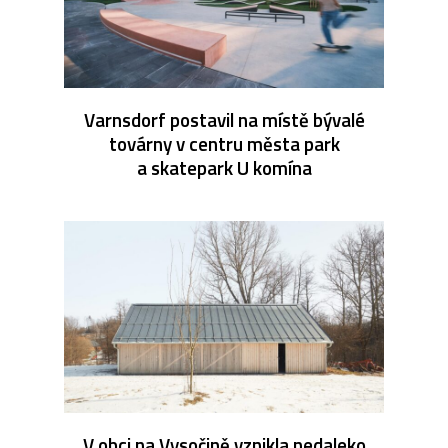
Varnsdorf postavil na místě bývalé
továrny v centru města park
a skatepark U komína
V obci na Vysočině vznikla nedaleko