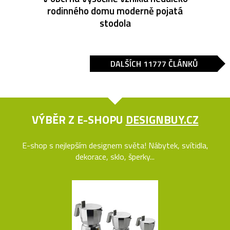
rodinného domu moderně pojatá
stodola
DALŠÍCH 11777 ČLÁNKŮ
VÝBĚR Z E-SHOPU
DESIGNBUY.CZ
E-shop s nejlepším designem světa! Nábytek, svítidla,
dekorace, sklo, šperky...