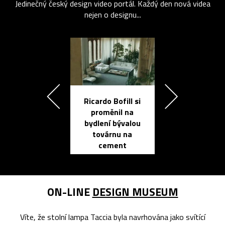
Jedinečný český design video portál. Každý den nová videa
nejen o designu...
Ricardo Bofill si
Přichází ten
proměnil na
propracovan
bydlení bývalou
elektronic
továrnu na
zápisník
cement
reMarkable
ON-LINE
DESIGN MUSEUM
Víte, že stolní lampa Taccia byla navrhována jako svítící