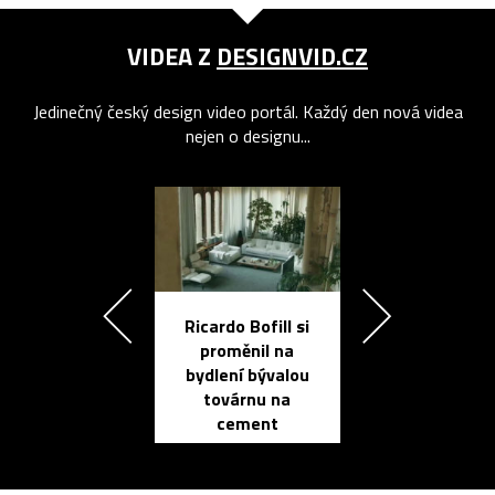
VIDEA Z
DESIGNVID.CZ
Jedinečný český design video portál. Každý den nová videa
nejen o designu...
Ricardo Bofill si
Přichází ten
proměnil na
propracovan
bydlení bývalou
elektronic
továrnu na
zápisník
cement
reMarkable