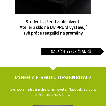
Studenti a čerství absolventi
Ateliéru sklo na UMPRUM vystavují
své práce reagující na proměny
DALŠÍCH 11775 ČLÁNKŮ
VÝBĚR Z E-SHOPU
DESIGNBUY.CZ
E-shop s nejlepším designem světa! Nábytek, svítidla,
dekorace, sklo, šperky...