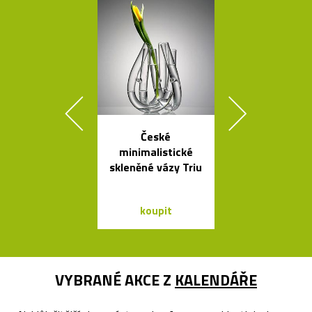
České
Rychlovar
minimalistické
konvice Plis
skleněné vázy Triu
čtyřech bar
koupit
koupit
VYBRANÉ AKCE Z
KALENDÁŘE