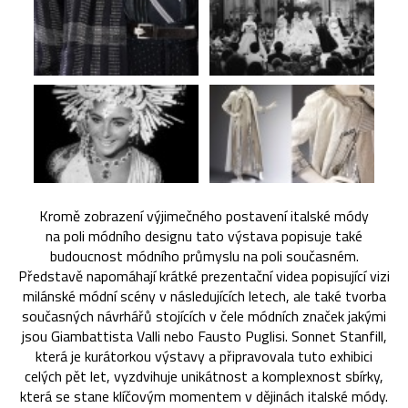
Kromě zobrazení výjimečného postavení italské módy
na poli módního designu tato výstava popisuje také
budoucnost módního průmyslu na poli současném.
Představě napomáhají krátké prezentační videa popisující vizi
milánské módní scény v následujících letech, ale také tvorba
současných návrhářů stojících v čele módních značek jakými
jsou Giambattista Valli nebo Fausto Puglisi. Sonnet Stanfill,
která je kurátorkou výstavy a připravovala tuto exhibici
celých pět let, vyzdvihuje unikátnost a komplexnost sbírky,
která se stane klíčovým momentem v dějinách italské módy.