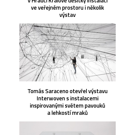
v Hradci Králové desítky instalací
ve veřejném prostoru i několik
výstav
Tomás Saraceno otevřel výstavu
Interwoven s instalacemi
inspirovanými světem pavouků
a lehkostí mraků