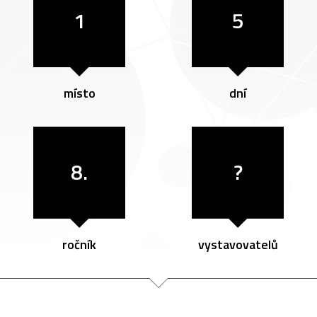
1
5
místo
dní
8.
?
ročník
vystavovatelů