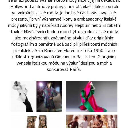
se snaží popsat význam této módy napříč jejími dekádami.
Hollywood a filmový průmysl hrál obzvlášť důležitou roli
ve vnímání italské módy. Jednotlivé části výstavy také
prezentují první významné ikony a ambasadorky italské
módy jakými byly například Audrey Hepburn nebo Elizabeth
Taylor. Návštěvníci budou moci být u zrodu italské módy
jako mezinárodně uznávaného stylu i díky originálním
fotografiím z památné události při příležitosti módních
přehlídek v Sala Bianca ve Florencii z roku 1950. Tato
událost organizovaná Giovannim Battistem Giorginim
vynesla italskou módu na výsluní designu a mohla
konkurovat Paříži.