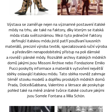
Výstava se zaměřuje nejen na významné postavení italské
módy na trhu, ale také na faktory, díky kterým se italská
móda stala světoznámou. Mezi tyto jedinečné faktory
definující italskou módu jistě patří používaní luxusních
materiálů, precizní výroba textilii, specializovaná ruční výroba
a především nenapodobitelný přístup na poli dámské
a rovněž i pánské módy. Rozsáhlé archivy italských módních
domů jakými jsou Missoni Archive nebo Fondazione Emilio
Pucci poskytly informace a materiál k vytvoření největší
sbírky oslavující italskou módu. Tato sbírka rovněž zahrnuje
téměř stovku modelů a doplňku proslulých módních domů
Prada, Dolce&Gabbana, Valentino a Versace ale poskytuje
pohled také na méně známé tvůrce italské couture jakými
jsou Sorrele Fontana a Mila Schön.