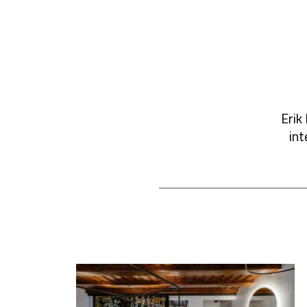
Erik
int