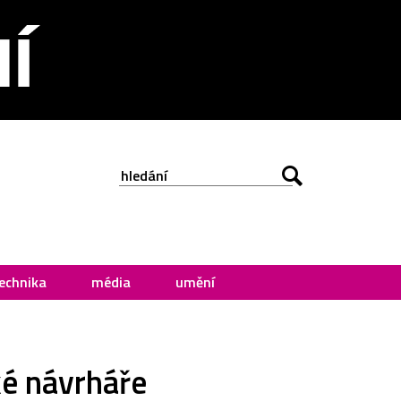
echnika
média
umění
ké návrháře