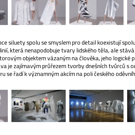
ce siluety spolu se smyslem pro detail koexistují spol
inií, která nenapodobuje tvary lidského těla, ale stáv
orovým objektem vázaným na člověka, jeho logické p
ava je zajímavým průřezem tvorby dnešních tvůrců s od
ru se řadí k významným akcím na poli českého oděvníh