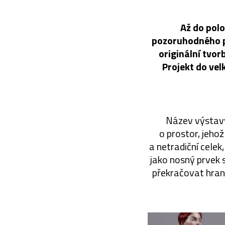
Až do polo
pozoruhodného pr
originální tvor
Projekt do vel
Název výstavy 
o prostor, jeho
a netradiční celek,
jako nosný prvek s
překračovat hran