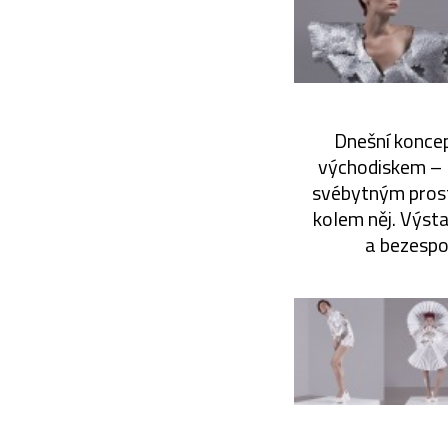
Dnešní koncep
východiskem – l
svébytným prost
kolem něj. Výst
a bezespo