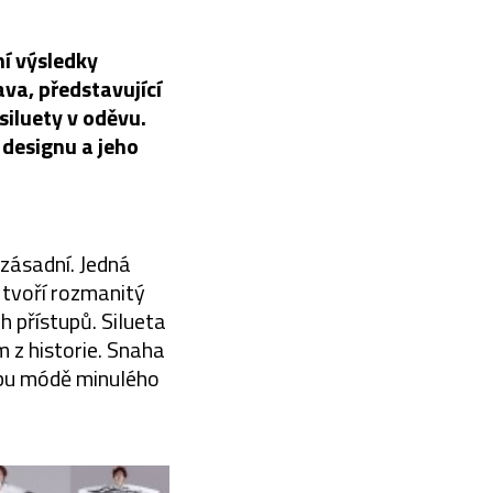
ní výsledky
va, představující
siluety v oděvu.
 designu a jeho
 zásadní. Jedná
 tvoří rozmanitý
ch přístupů. Silueta
m z historie. Snaha
obu módě minulého