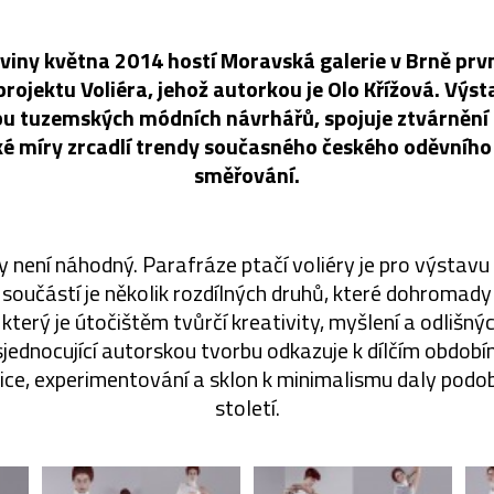
viny května 2014 hostí Moravská galerie v Brně prv
ojektu Voliéra, jehož autorkou je Olo Křížová. Výsta
bu tuzemských módních návrhářů, spojuje ztvárnění 
ké míry zrcadlí trendy současného českého oděvního
směřování.
není náhodný. Parafráze ptačí voliéry je pro výstavu
ž součástí je několik rozdílných druhů, které dohromady
 který je útočištěm tvůrčí kreativity, myšlení a odlišný
jednocující autorskou tvorbu odkazuje k dílčím období
ice, experimentování a sklon k minimalismu daly pod
století.