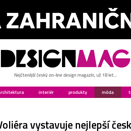
Nejčtenější český on-line design magazín, už 18 let…
architektura
interiér
produkty
móda
t
oliéra vystavuje nejlepší čes