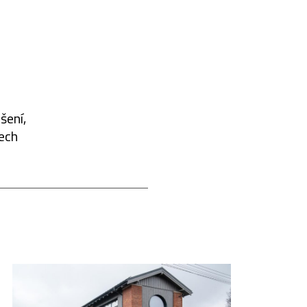
šení,
tech