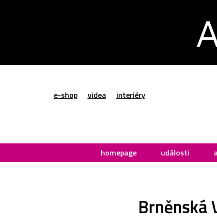
e-shop
videa
interiéry
homepage
události
Brněnská V