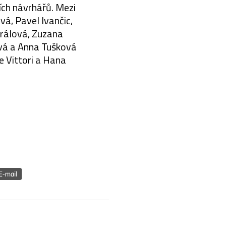
ních návrhářů. Mezi
á, Pavel Ivančic,
Králová, Zuzana
ová a Anna Tušková
e Vittori a Hana