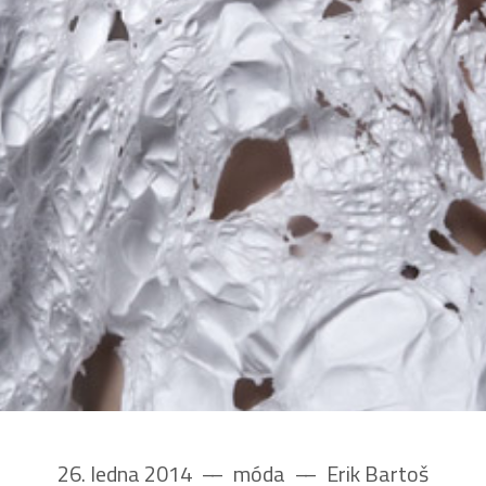
26. ledna 2014
––
móda
––
Erik Bartoš