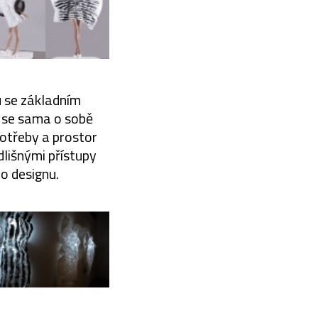
u se základním
á se sama o sobě
otřeby a prostor
lišnými přístupy
o designu.