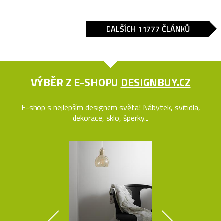
DALŠÍCH 11777 ČLÁNKŮ
VÝBĚR Z E-SHOPU
DESIGNBUY.CZ
E-shop s nejlepším designem světa! Nábytek, svítidla,
dekorace, sklo, šperky...