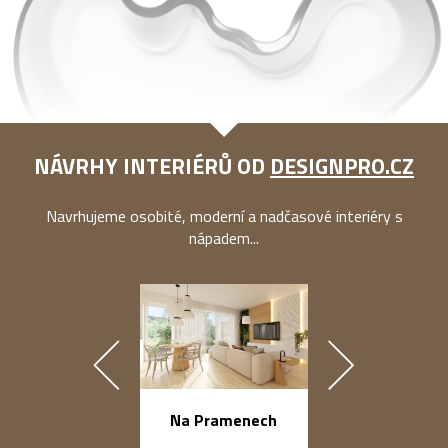
NÁVRHY INTERIÉRŮ OD
DESIGNPRO.CZ
Navrhujeme osobité, moderní a nadčasové interiéry s
nápadem...
náměstí Na Ba
Na Pramenech