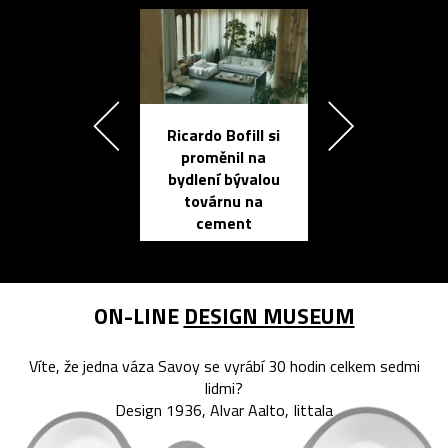
Ricardo Bofill si
Přichází ten
proměnil na
propracovan
bydlení bývalou
elektronic
továrnu na
zápisník
cement
reMarkable
ON-LINE
DESIGN MUSEUM
Víte, že jedna váza Savoy se vyrábí 30 hodin celkem sedmi
lidmi?
Design 1936, Alvar Aalto, Iittala