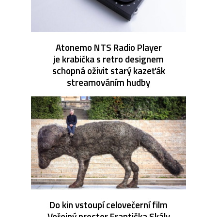
Atonemo NTS Radio Player
je krabička s retro designem
schopná oživit starý kazeťák
streamováním hudby
Do kin vstoupí celovečerní film
Veřejný prostor Františka Skály